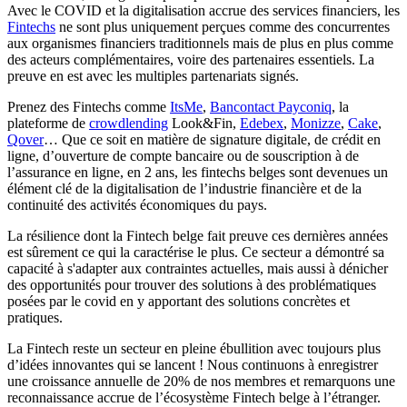
Avec le COVID et la digitalisation accrue des services financiers, les
Fintechs
ne sont plus uniquement perçues comme des concurrentes
aux organismes financiers traditionnels mais de plus en plus comme
des acteurs complémentaires, voire des partenaires essentiels. La
preuve en est avec les multiples partenariats signés.
Prenez des Fintechs comme
ItsMe
,
Bancontact Payconiq
, la
plateforme de
crowdlending
Look&Fin,
Edebex
,
Monizze
,
Cake
,
Qover
… Que ce soit en matière de signature digitale, de crédit en
ligne, d’ouverture de compte bancaire ou de souscription à de
l’assurance en ligne, en 2 ans, les fintechs belges sont devenues un
élément clé de la digitalisation de l’industrie financière et de la
continuité des activités économiques du pays.
La résilience dont la Fintech belge fait preuve ces dernières années
est sûrement ce qui la caractérise le plus. Ce secteur a démontré sa
capacité à s'adapter aux contraintes actuelles, mais aussi à dénicher
des opportunités pour trouver des solutions à des problématiques
posées par le covid en y apportant des solutions concrètes et
pratiques.
La Fintech reste un secteur en pleine ébullition avec toujours plus
d’idées innovantes qui se lancent ! Nous continuons à enregistrer
une croissance annuelle de 20% de nos membres et remarquons une
reconnaissance accrue de l’écosystème Fintech belge à l’étranger.