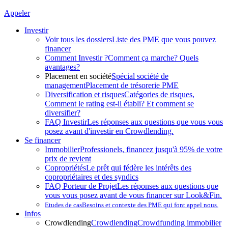
Appeler
Investir
Voir tous les dossiers
Liste des PME que vous pouvez
financer
Comment Investir ?
Comment ça marche? Quels
avantages?
Placement en société
Spécial société de
management
Placement de trésorerie PME
Diversification et risques
Catégories de risques,
Comment le rating est-il établi? Et comment se
diversifier?
FAQ Investir
Les réponses aux questions que vous vous
posez avant d'investir en Crowdlending.
Se financer
Immobilier
Professionels, financez jusqu'à 95% de votre
prix de revient
Copropriétés
Le prêt qui fédère les intérêts des
copropriétaires et des syndics
FAQ Porteur de Projet
Les réponses aux questions que
vous vous posez avant de vous financer sur Look&Fin.
Etudes de cas
Besoins et contexte des PME qui font appel nous.
Infos
Crowdlending
Crowdlending
Crowdfunding immobilier