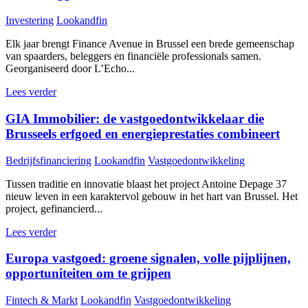
Investering
Lookandfin
Elk jaar brengt Finance Avenue in Brussel een brede gemeenschap
van spaarders, beleggers en financiële professionals samen.
Georganiseerd door L’Echo...
Lees verder
GIA Immobilier: de vastgoedontwikkelaar die
Brusseels erfgoed en energieprestaties combineert
Bedrijfsfinanciering
Lookandfin
Vastgoedontwikkeling
Tussen traditie en innovatie blaast het project Antoine Depage 37
nieuw leven in een karaktervol gebouw in het hart van Brussel. Het
project, gefinancierd...
Lees verder
Europa vastgoed: groene signalen, volle pijplijnen,
opportuniteiten om te grijpen
Fintech & Markt
Lookandfin
Vastgoedontwikkeling