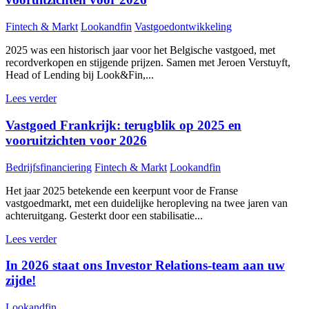
Fintech & Markt
Lookandfin
Vastgoedontwikkeling
2025 was een historisch jaar voor het Belgische vastgoed, met
recordverkopen en stijgende prijzen. Samen met Jeroen Verstuyft,
Head of Lending bij Look&Fin,...
Lees verder
Vastgoed Frankrijk: terugblik op 2025 en
vooruitzichten voor 2026
Bedrijfsfinanciering
Fintech & Markt
Lookandfin
Het jaar 2025 betekende een keerpunt voor de Franse
vastgoedmarkt, met een duidelijke heropleving na twee jaren van
achteruitgang. Gesterkt door een stabilisatie...
Lees verder
In 2026 staat ons Investor Relations-team aan uw
zijde!
Lookandfin