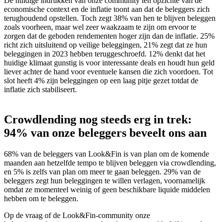
De huidige indrukken van onze community ten opzichte van de
economische context en de inflatie toont aan dat de beleggers zich
terughoudend opstellen. Toch zegt 38% van hen te blijven beleggen
zoals voorheen, maar wel zeer waakzaam te zijn om ervoor te
zorgen dat de geboden rendementen hoger zijn dan de inflatie. 25%
richt zich uitsluitend op veilige beleggingen, 21% zegt dat ze hun
beleggingen in 2023 hebben teruggeschroefd. 12% denkt dat het
huidige klimaat gunstig is voor interessante deals en houdt hun geld
liever achter de hand voor eventuele kansen die zich voordoen. Tot
slot heeft 4% zijn beleggingen op een laag pitje gezet totdat de
inflatie zich stabiliseert.
Crowdlending nog steeds erg in trek:
94% van onze beleggers beveelt ons aan
68% van de beleggers van Look&Fin is van plan om de komende
maanden aan hetzelfde tempo te blijven beleggen via crowdlending,
en 5% is zelfs van plan om meer te gaan beleggen. 29% van de
beleggers zegt hun beleggingen te willen verlagen, voornamelijk
omdat ze momenteel weinig of geen beschikbare liquide middelen
hebben om te beleggen.
Op de vraag of de Look&Fin-community onze