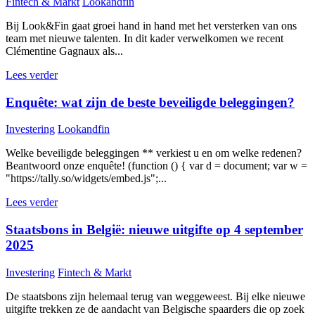
Fintech & Markt
Lookandfin
Bij Look&Fin gaat groei hand in hand met het versterken van ons
team met nieuwe talenten. In dit kader verwelkomen we recent
Clémentine Gagnaux als...
Lees verder
Enquête: wat zijn de beste beveiligde beleggingen?
Investering
Lookandfin
Welke beveiligde beleggingen ** verkiest u en om welke redenen?
Beantwoord onze enquête! (function () { var d = document; var w =
"https://tally.so/widgets/embed.js";...
Lees verder
Staatsbons in België: nieuwe uitgifte op 4 september
2025
Investering
Fintech & Markt
De staatsbons zijn helemaal terug van weggeweest. Bij elke nieuwe
uitgifte trekken ze de aandacht van Belgische spaarders die op zoek