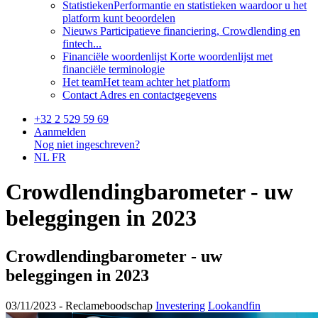
Statistieken
Performantie en statistieken waardoor u het
platform kunt beoordelen
Nieuws
Participatieve financiering, Crowdlending en
fintech...
Financiële woordenlijst
Korte woordenlijst met
financiële terminologie
Het team
Het team achter het platform
Contact
Adres en contactgegevens
+32 2 529 59 69
Aanmelden
Nog niet ingeschreven?
NL
FR
Crowdlendingbarometer - uw
beleggingen in 2023
Crowdlendingbarometer - uw
beleggingen in 2023
03/11/2023 -
Reclameboodschap
Investering
Lookandfin