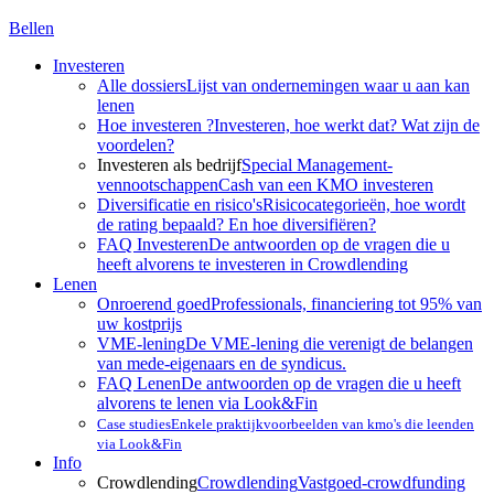
Bellen
Investeren
Alle dossiers
Lijst van ondernemingen waar u aan kan
lenen
Hoe investeren ?
Investeren, hoe werkt dat? Wat zijn de
voordelen?
Investeren als bedrijf
Special Management-
vennootschappen
Cash van een KMO investeren
Diversificatie en risico's
Risicocategorieën, hoe wordt
de rating bepaald? En hoe diversifiëren?
FAQ Investeren
De antwoorden op de vragen die u
heeft alvorens te investeren in Crowdlending
Lenen
Onroerend goed
Professionals, financiering tot 95% van
uw kostprijs
VME-lening
De VME-lening die verenigt de belangen
van mede-eigenaars en de syndicus.
FAQ Lenen
De antwoorden op de vragen die u heeft
alvorens te lenen via Look&Fin
Case studies
Enkele praktijkvoorbeelden van kmo's die leenden
via Look&Fin
Info
Crowdlending
Crowdlending
Vastgoed-crowdfunding