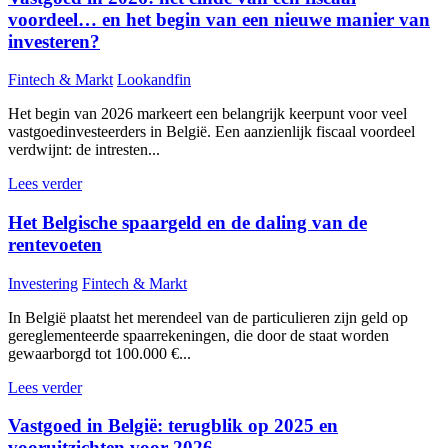
voordeel… en het begin van een nieuwe manier van
investeren?
Fintech & Markt
Lookandfin
Het begin van 2026 markeert een belangrijk keerpunt voor veel
vastgoedinvesteerders in België. Een aanzienlijk fiscaal voordeel
verdwijnt: de intresten...
Lees verder
Het Belgische spaargeld en de daling van de
rentevoeten
Investering
Fintech & Markt
In België plaatst het merendeel van de particulieren zijn geld op
gereglementeerde spaarrekeningen, die door de staat worden
gewaarborgd tot 100.000 €...
Lees verder
Vastgoed in België: terugblik op 2025 en
vooruitzichten voor 2026