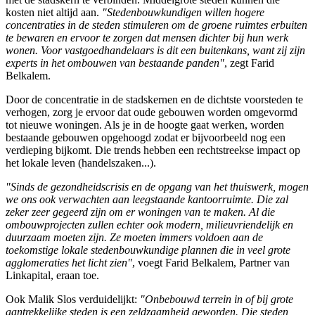
kosten niet altijd aan.
"Stedenbouwkundigen willen hogere
concentraties in de steden stimuleren om de groene ruimtes erbuiten
te bewaren en ervoor te zorgen dat mensen dichter bij hun werk
wonen. Voor vastgoedhandelaars is dit een buitenkans, want zij zijn
experts in het ombouwen van bestaande panden"
, zegt Farid
Belkalem.
Door de concentratie in de stadskernen en de dichtste voorsteden te
verhogen, zorg je ervoor dat oude gebouwen worden omgevormd
tot nieuwe woningen. Als je in de hoogte gaat werken, worden
bestaande gebouwen opgehoogd zodat er bijvoorbeeld nog een
verdieping bijkomt. Die trends hebben een rechtstreekse impact op
het lokale leven (handelszaken...).
"Sinds de gezondheidscrisis en de opgang van het thuiswerk, mogen
we ons ook verwachten aan leegstaande kantoorruimte. Die zal
zeker zeer gegeerd zijn om er woningen van te maken. Al die
ombouwprojecten zullen echter ook modern, milieuvriendelijk en
duurzaam moeten zijn. Ze moeten immers voldoen aan de
toekomstige lokale stedenbouwkundige plannen die in veel grote
agglomeraties het licht zien"
, voegt Farid Belkalem, Partner van
Linkapital, eraan toe.
Ook Malik Slos verduidelijkt:
"Onbebouwd terrein in of bij grote
aantrekkelijke steden is een zeldzaamheid geworden. Die steden