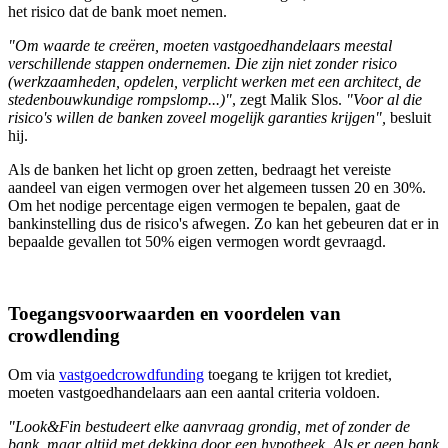
het risico dat de bank moet nemen.
"Om waarde te creëren, moeten vastgoedhandelaars meestal
verschillende stappen ondernemen. Die zijn niet zonder risico
(werkzaamheden, opdelen, verplicht werken met een architect, de
stedenbouwkundige rompslomp...)"
, zegt Malik Slos.
"Voor al die
risico's willen de banken zoveel mogelijk garanties krijgen",
besluit
hij.
Als de banken het licht op groen zetten, bedraagt het vereiste
aandeel van eigen vermogen over het algemeen tussen 20 en 30%.
Om het nodige percentage eigen vermogen te bepalen, gaat de
bankinstelling dus de risico's afwegen. Zo kan het gebeuren dat er in
bepaalde gevallen tot 50% eigen vermogen wordt gevraagd.
Toegangsvoorwaarden en voordelen van
crowdlending
Om via
vastgoedcrowdfunding
toegang te krijgen tot krediet,
moeten vastgoedhandelaars aan een aantal criteria voldoen.
"Look&Fin bestudeert elke aanvraag grondig, met of zonder de
bank, maar altijd met dekking door een hypotheek. Als er geen bank