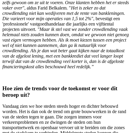
zelfs gewoon om ze uit te voeren. Onze klanten hebben het er steeds
vaker over"
, aldus Farid Belkalem. "
Het is zeker zo dat
crowdlending niet kan wedijveren met de rente van bankleningen.
Die varieert voor mijn operaties van 1,5 tot 2%"
, bevestigt een
'professionele' vastgoedhandelaar die jaarlijks een vijftiental
projecten uitvoert.
"Maar ik stel vast we zonder crowdlending vaak
helemaal niets zouden kunnen doen, omdat we gewoon niet genoeg
vast eigen vermogen hebben. Als ik moet kiezen tussen een project
wel of niet kunnen aannemen, dan ga ik natuurlijk voor
crowdlending. Als je dan wat beter gaat kijken naar de totaalkost
van de afgelost lening, met een bankkrediet dat veel langer loopt
terwijl dat van de crowdlending veel korter is, dan is de afgeloste
financieringskost alles beschouwd heel redelijk.”
Hoe zien de trends voor de toekomst er voor dit
beroep uit?
Vandaag zien we hoe steden steeds hoger en dichter bebouwd
worden. Het is dan ook de trend om grote bouwwerken in de rand
van de steden tegen te gaan. Die zorgen immers voor
verkeersproblemen en ze dwingen de steden om hun
transportnetwerk en openbaar vervoer uit te breiden om die zones
met de stadskern te verbinden. Middelgrote steden kunnen die