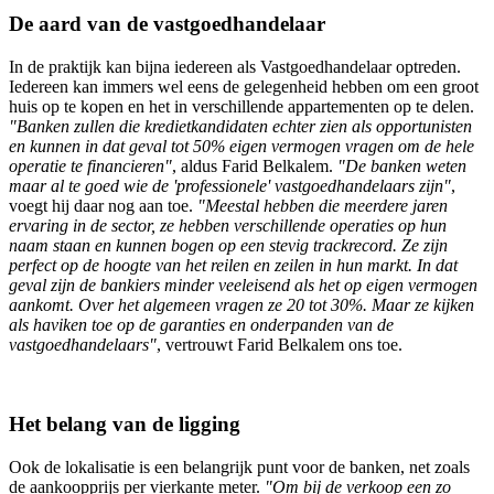
De aard van de vastgoedhandelaar
In de praktijk kan bijna iedereen als Vastgoedhandelaar optreden.
Iedereen kan immers wel eens de gelegenheid hebben om een groot
huis op te kopen en het in verschillende appartementen op te delen.
"Banken zullen die kredietkandidaten echter zien als opportunisten
en kunnen in dat geval tot 50% eigen vermogen vragen om de hele
operatie te financieren"
, aldus Farid Belkalem.
"De banken weten
maar al te goed wie de 'professionele' vastgoedhandelaars zijn"
,
voegt hij daar nog aan toe.
"Meestal hebben die meerdere jaren
ervaring in de sector, ze hebben verschillende operaties op hun
naam staan en kunnen bogen op een stevig trackrecord. Ze zijn
perfect op de hoogte van het reilen en zeilen in hun markt. In dat
geval zijn de bankiers minder veeleisend als het op eigen vermogen
aankomt. Over het algemeen vragen ze 20 tot 30%. Maar ze kijken
als haviken toe op de garanties en onderpanden van de
vastgoedhandelaars"
, vertrouwt Farid Belkalem ons toe.
Het belang van de ligging
Ook de lokalisatie is een belangrijk punt voor de banken, net zoals
de aankoopprijs per vierkante meter.
"Om bij de verkoop een zo