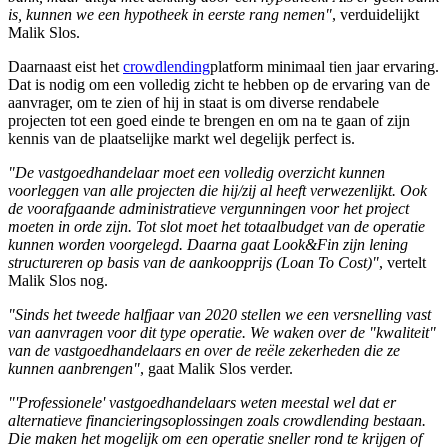
is, kunnen we een hypotheek in eerste rang nemen"
, verduidelijkt
Malik Slos.
Daarnaast eist het
crowdlending
platform minimaal tien jaar ervaring.
Dat is nodig om een volledig zicht te hebben op de ervaring van de
aanvrager, om te zien of hij in staat is om diverse rendabele
projecten tot een goed einde te brengen en om na te gaan of zijn
kennis van de plaatselijke markt wel degelijk perfect is.
"De vastgoedhandelaar moet een volledig overzicht kunnen
voorleggen van alle projecten die hij/zij al heeft verwezenlijkt. Ook
de voorafgaande administratieve vergunningen voor het project
moeten in orde zijn. Tot slot moet het totaalbudget van de operatie
kunnen worden voorgelegd. Daarna gaat Look&Fin zijn lening
structureren op basis van de aankoopprijs (Loan To Cost)"
, vertelt
Malik Slos nog.
"Sinds het tweede halfjaar van 2020 stellen we een versnelling vast
van aanvragen voor dit type operatie. We waken over de "kwaliteit"
van de vastgoedhandelaars en over de reële zekerheden die ze
kunnen aanbrengen"
, gaat Malik Slos verder.
"'Professionele' vastgoedhandelaars weten meestal wel dat er
alternatieve financieringsoplossingen zoals crowdlending bestaan.
Die maken het mogelijk om een operatie sneller rond te krijgen of