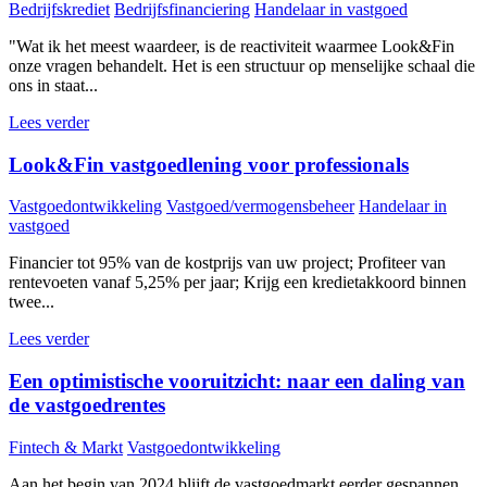
Bedrijfskrediet
Bedrijfsfinanciering
Handelaar in vastgoed
"Wat ik het meest waardeer, is de reactiviteit waarmee Look&Fin
onze vragen behandelt. Het is een structuur op menselijke schaal die
ons in staat...
Lees verder
Look&Fin vastgoedlening voor professionals
Vastgoedontwikkeling
Vastgoed/vermogensbeheer
Handelaar in
vastgoed
Financier tot 95% van de kostprijs van uw project; Profiteer van
rentevoeten vanaf 5,25% per jaar; Krijg een kredietakkoord binnen
twee...
Lees verder
Een optimistische vooruitzicht: naar een daling van
de vastgoedrentes
Fintech & Markt
Vastgoedontwikkeling
Aan het begin van 2024 blijft de vastgoedmarkt eerder gespannen,