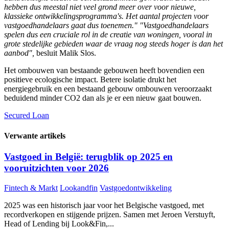
hebben dus meestal niet veel grond meer over voor nieuwe,
klassieke ontwikkelingsprogramma's. Het aantal projecten voor
vastgoedhandelaars gaat dus toenemen." "Vastgoedhandelaars
spelen dus een cruciale rol in de creatie van woningen, vooral in
grote stedelijke gebieden waar de vraag nog steeds hoger is dan het
aanbod",
besluit Malik Slos.
Het ombouwen van bestaande gebouwen heeft bovendien een
positieve ecologische impact. Betere isolatie drukt het
energiegebruik en een bestaand gebouw ombouwen veroorzaakt
beduidend minder CO2 dan als je er een nieuw gaat bouwen.
Secured Loan
Verwante artikels
Vastgoed in België: terugblik op 2025 en
vooruitzichten voor 2026
Fintech & Markt
Lookandfin
Vastgoedontwikkeling
2025 was een historisch jaar voor het Belgische vastgoed, met
recordverkopen en stijgende prijzen. Samen met Jeroen Verstuyft,
Head of Lending bij Look&Fin,...