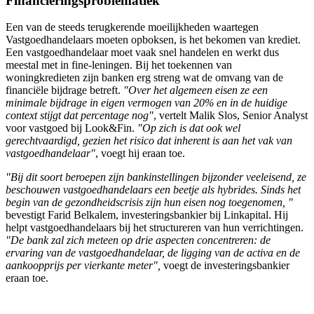
Financieringsproblematiek
Een van de steeds terugkerende moeilijkheden waartegen
Vastgoedhandelaars moeten opboksen, is het bekomen van krediet.
Een vastgoedhandelaar moet vaak snel handelen en werkt dus
meestal met in fine-leningen. Bij het toekennen van
woningkredieten zijn banken erg streng wat de omvang van de
financiële bijdrage betreft.
"Over het algemeen eisen ze een
minimale bijdrage in eigen vermogen van 20% en in de huidige
context stijgt dat percentage nog"
, vertelt Malik Slos, Senior Analyst
voor vastgoed bij Look&Fin.
"Op zich is dat ook wel
gerechtvaardigd, gezien het risico dat inherent is aan het vak van
vastgoedhandelaar"
, voegt hij eraan toe.
"Bij dit soort beroepen zijn bankinstellingen bijzonder veeleisend, ze
beschouwen vastgoedhandelaars een beetje als hybrides. Sinds het
begin van de gezondheidscrisis zijn hun eisen nog toegenomen, "
bevestigt Farid Belkalem, investeringsbankier bij Linkapital. Hij
helpt vastgoedhandelaars bij het structureren van hun verrichtingen.
"De bank zal zich meteen op drie aspecten concentreren: de
ervaring van de vastgoedhandelaar, de ligging van de activa en de
aankoopprijs per vierkante meter",
voegt de investeringsbankier
eraan toe.