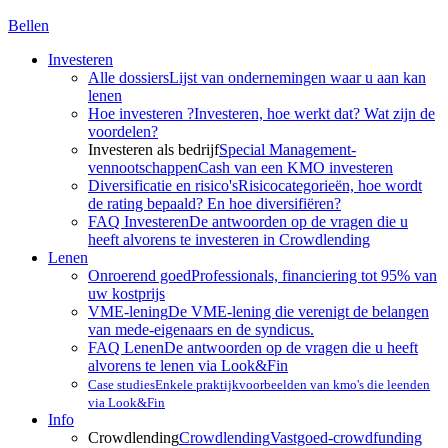
Bellen
Investeren
Alle dossiers
Lijst van ondernemingen waar u aan kan
lenen
Hoe investeren ?
Investeren, hoe werkt dat? Wat zijn de
voordelen?
Investeren als bedrijf
Special Management-
vennootschappen
Cash van een KMO investeren
Diversificatie en risico's
Risicocategorieën, hoe wordt
de rating bepaald? En hoe diversifiëren?
FAQ Investeren
De antwoorden op de vragen die u
heeft alvorens te investeren in Crowdlending
Lenen
Onroerend goed
Professionals, financiering tot 95% van
uw kostprijs
VME-lening
De VME-lening die verenigt de belangen
van mede-eigenaars en de syndicus.
FAQ Lenen
De antwoorden op de vragen die u heeft
alvorens te lenen via Look&Fin
Case studies
Enkele praktijkvoorbeelden van kmo's die leenden
via Look&Fin
Info
Crowdlending
Crowdlending
Vastgoed-crowdfunding