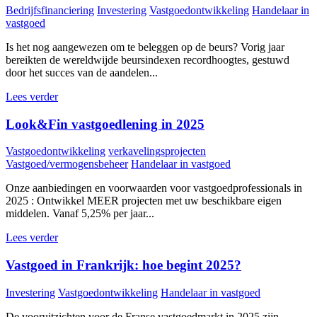
Bedrijfsfinanciering
Investering
Vastgoedontwikkeling
Handelaar in
vastgoed
Is het nog aangewezen om te beleggen op de beurs? Vorig jaar
bereikten de wereldwijde beursindexen recordhoogtes, gestuwd
door het succes van de aandelen...
Lees verder
Look&Fin vastgoedlening in 2025
Vastgoedontwikkeling
verkavelingsprojecten
Vastgoed/vermogensbeheer
Handelaar in vastgoed
Onze aanbiedingen en voorwaarden voor vastgoedprofessionals in
2025 : Ontwikkel MEER projecten met uw beschikbare eigen
middelen. Vanaf 5,25% per jaar...
Lees verder
Vastgoed in Frankrijk: hoe begint 2025?
Investering
Vastgoedontwikkeling
Handelaar in vastgoed
De vooruitzichten voor de Franse vastgoedmarkt in 2025 zijn