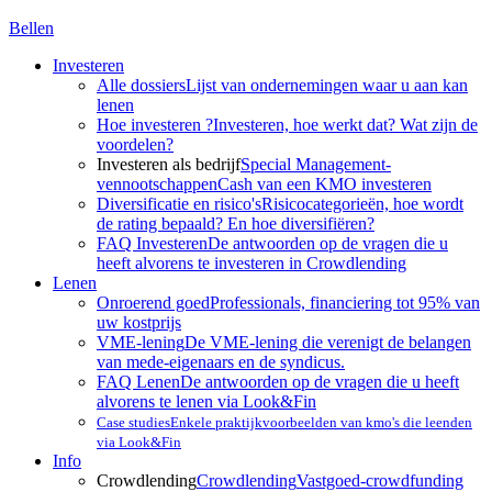
Bellen
Investeren
Alle dossiers
Lijst van ondernemingen waar u aan kan
lenen
Hoe investeren ?
Investeren, hoe werkt dat? Wat zijn de
voordelen?
Investeren als bedrijf
Special Management-
vennootschappen
Cash van een KMO investeren
Diversificatie en risico's
Risicocategorieën, hoe wordt
de rating bepaald? En hoe diversifiëren?
FAQ Investeren
De antwoorden op de vragen die u
heeft alvorens te investeren in Crowdlending
Lenen
Onroerend goed
Professionals, financiering tot 95% van
uw kostprijs
VME-lening
De VME-lening die verenigt de belangen
van mede-eigenaars en de syndicus.
FAQ Lenen
De antwoorden op de vragen die u heeft
alvorens te lenen via Look&Fin
Case studies
Enkele praktijkvoorbeelden van kmo's die leenden
via Look&Fin
Info
Crowdlending
Crowdlending
Vastgoed-crowdfunding