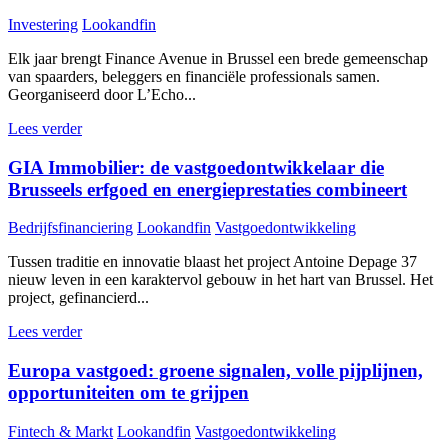
Investering
Lookandfin
Elk jaar brengt Finance Avenue in Brussel een brede gemeenschap
van spaarders, beleggers en financiële professionals samen.
Georganiseerd door L’Echo...
Lees verder
GIA Immobilier: de vastgoedontwikkelaar die
Brusseels erfgoed en energieprestaties combineert
Bedrijfsfinanciering
Lookandfin
Vastgoedontwikkeling
Tussen traditie en innovatie blaast het project Antoine Depage 37
nieuw leven in een karaktervol gebouw in het hart van Brussel. Het
project, gefinancierd...
Lees verder
Europa vastgoed: groene signalen, volle pijplijnen,
opportuniteiten om te grijpen
Fintech & Markt
Lookandfin
Vastgoedontwikkeling