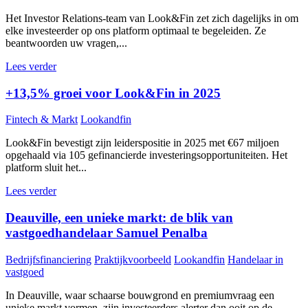
Het Investor Relations-team van Look&Fin zet zich dagelijks in om
elke investeerder op ons platform optimaal te begeleiden. Ze
beantwoorden uw vragen,...
Lees verder
+13,5% groei voor Look&Fin in 2025
Fintech & Markt
Lookandfin
Look&Fin bevestigt zijn leiderspositie in 2025 met €67 miljoen
opgehaald via 105 gefinancierde investeringsopportuniteiten. Het
platform sluit het...
Lees verder
Deauville, een unieke markt: de blik van
vastgoedhandelaar Samuel Penalba
Bedrijfsfinanciering
Praktijkvoorbeeld
Lookandfin
Handelaar in
vastgoed
In Deauville, waar schaarse bouwgrond en premiumvraag een
unieke markt vormen, zijn investeerders alerter dan ooit op de