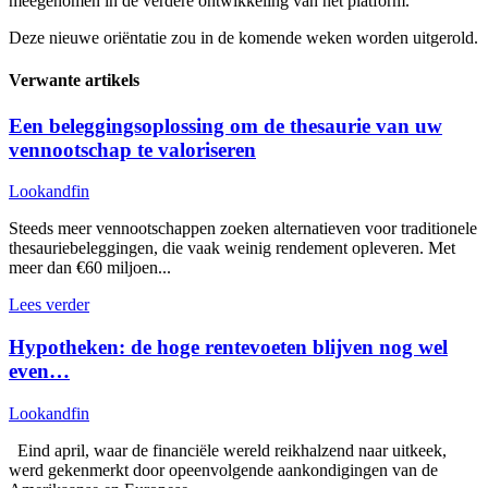
meegenomen in de verdere ontwikkeling van het platform.
Deze nieuwe oriëntatie zou in de komende weken worden uitgerold.
Verwante artikels
Een beleggingsoplossing om de thesaurie van uw
vennootschap te valoriseren
Lookandfin
Steeds meer vennootschappen zoeken alternatieven voor traditionele
thesauriebeleggingen, die vaak weinig rendement opleveren. Met
meer dan €60 miljoen...
Lees verder
Hypotheken: de hoge rentevoeten blijven nog wel
even…
Lookandfin
Eind april, waar de financiële wereld reikhalzend naar uitkeek,
werd gekenmerkt door opeenvolgende aankondigingen van de