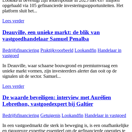
Look&Fin bevestigt zijn leiderspositie in 2025 met €67 miljoen
opgehaald via 105 gefinancierde investeringsopportuniteiten. Het
platform sluit het...
Lees verder
Deauville, een unieke markt: de blik van
vastgoedhandelaar Samuel Penalba
Bedrijfsfinanciering
Praktijkvoorbeeld
Lookandfin
Handelaar in
vastgoed
In Deauville, waar schaarse bouwgrond en premiumvraag een
unieke markt vormen, zijn investeerders alerter dan ooit op de
signalen uit de sector. Samuel...
Lees verder
De waarde beveiligen: interview met Aurélien
Lebrethon, vastgoedexpert bij Galtier
Bedrijfsfinanciering
Getuigenis
Lookandfin
Handelaar in vastgoed
In een vastgoedmarkt die sterk in beweging is, is een onafhankelijke
en rigoureuze expertise essentieel om de gefinancierde operaties te