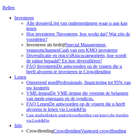
Bellen
Investeren
Alle dossiers
Lijst van ondernemingen waar u aan kan
lenen
Hoe investeren ?
Investeren, hoe werkt dat? Wat zijn de
voordelen?
Investeren als bedrijf
Special Management-
vennootschappen
Cash van een KMO investeren
Diversificatie en risico's
Risicocategorieën, hoe wordt
de rating bepaald? En hoe diversifiëren?
FAQ Investeren
De antwoorden op de vragen die u
heeft alvorens te investeren in Crowdlending
Lenen
Onroerend goed
Professionals, financiering tot 95% van
uw kostprijs
VME-lening
De VME-lening die verenigt de belangen
van mede-eigenaars en de syndicus.
FAQ Lenen
De antwoorden op de vragen die u heeft
alvorens te lenen via Look&Fin
Case studies
Enkele praktijkvoorbeelden van kmo's die leenden
via Look&Fin
Info
Crowdlending
Crowdlending
Vastgoed-crowdfunding