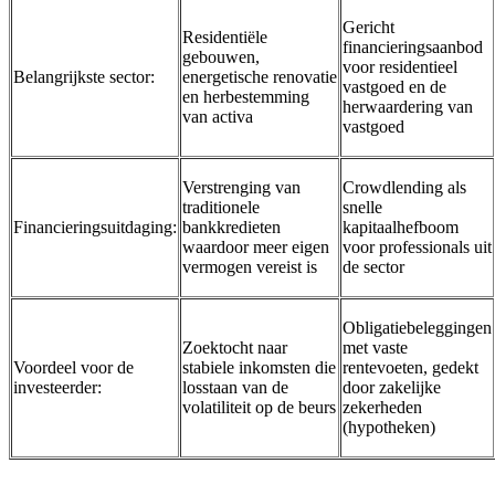
Gericht
Residentiële
financieringsaanbod
gebouwen,
voor residentieel
Belangrijkste sector:
energetische renovatie
vastgoed en de
en herbestemming
herwaardering van
van activa
vastgoed
Verstrenging van
Crowdlending als
traditionele
snelle
Financieringsuitdaging:
bankkredieten
kapitaalhefboom
waardoor meer eigen
voor professionals uit
vermogen vereist is
de sector
Obligatiebeleggingen
Zoektocht naar
met vaste
Voordeel voor de
stabiele inkomsten die
rentevoeten, gedekt
investeerder:
losstaan van de
door zakelijke
volatiliteit op de beurs
zekerheden
(hypotheken)