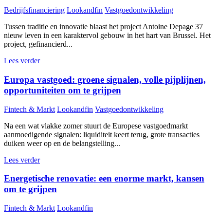
Bedrijfsfinanciering
Lookandfin
Vastgoedontwikkeling
Tussen traditie en innovatie blaast het project Antoine Depage 37
nieuw leven in een karaktervol gebouw in het hart van Brussel. Het
project, gefinancierd...
Lees verder
Europa vastgoed: groene signalen, volle pijplijnen,
opportuniteiten om te grijpen
Fintech & Markt
Lookandfin
Vastgoedontwikkeling
Na een wat vlakke zomer stuurt de Europese vastgoedmarkt
aanmoedigende signalen: liquiditeit keert terug, grote transacties
duiken weer op en de belangstelling...
Lees verder
Energetische renovatie: een enorme markt, kansen
om te grijpen
Fintech & Markt
Lookandfin