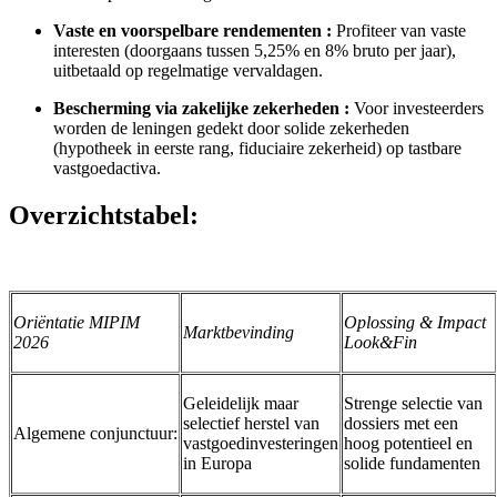
Vaste en voorspelbare rendementen :
Profiteer van vaste
interesten (doorgaans tussen 5,25% en 8% bruto per jaar),
uitbetaald op regelmatige vervaldagen.
Bescherming via zakelijke zekerheden :
Voor investeerders
worden de leningen gedekt door solide zekerheden
(hypotheek in eerste rang, fiduciaire zekerheid) op tastbare
vastgoedactiva.
Overzichtstabel:
Oriëntatie MIPIM
Oplossing & Impact
Marktbevinding
2026
Look&Fin
Geleidelijk maar
Strenge selectie van
selectief herstel van
dossiers met een
Algemene conjunctuur:
vastgoedinvesteringen
hoog potentieel en
in Europa
solide fundamenten