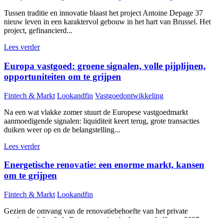
Tussen traditie en innovatie blaast het project Antoine Depage 37
nieuw leven in een karaktervol gebouw in het hart van Brussel. Het
project, gefinancierd...
Lees verder
Europa vastgoed: groene signalen, volle pijplijnen,
opportuniteiten om te grijpen
Fintech & Markt
Lookandfin
Vastgoedontwikkeling
Na een wat vlakke zomer stuurt de Europese vastgoedmarkt
aanmoedigende signalen: liquiditeit keert terug, grote transacties
duiken weer op en de belangstelling...
Lees verder
Energetische renovatie: een enorme markt, kansen
om te grijpen
Fintech & Markt
Lookandfin
Gezien de omvang van de renovatiebehoefte van het private