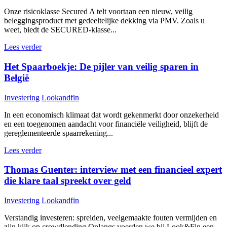
Onze risicoklasse Secured A telt voortaan een nieuw, veilig
beleggingsproduct met gedeeltelijke dekking via PMV. Zoals u
weet, biedt de SECURED-klasse...
Lees verder
Het Spaarboekje: De pijler van veilig sparen in
België
Investering
Lookandfin
In een economisch klimaat dat wordt gekenmerkt door onzekerheid
en een toegenomen aandacht voor financiële veiligheid, blijft de
gereglementeerde spaarrekening...
Lees verder
Thomas Guenter: interview met een financieel expert
die klare taal spreekt over geld
Investering
Lookandfin
Verstandig investeren: spreiden, veelgemaakte fouten vermijden en
zijn kijk op crowdlending Onlangs voerden we bij Look&Fin een