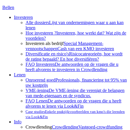
Bellen
Investeren
Alle dossiers
Lijst van ondernemingen waar u aan kan
lenen
Hoe investeren ?
Investeren, hoe werkt dat? Wat zijn de
voordelen?
Investeren als bedrijf
Special Management-
vennootschappen
Cash van een KMO investeren
Diversificatie en risico's
Risicocategorieën, hoe wordt
de rating bepaald? En hoe diversifiëren?
FAQ Investeren
De antwoorden op de vragen die u
heeft alvorens te investeren in Crowdlending
Lenen
Onroerend goed
Professionals, financiering tot 95% van
uw kostprijs
VME-lening
De VME-lening die verenigt de belangen
van mede-eigenaars en de syndicus.
FAQ Lenen
De antwoorden op de vragen die u heeft
alvorens te lenen via Look&Fin
Case studies
Enkele praktijkvoorbeelden van kmo's die leenden
via Look&Fin
Info
Crowdlending
Crowdlending
Vastgoed-crowdfunding