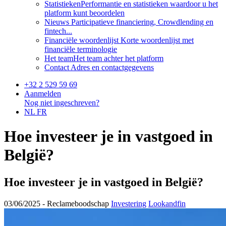
Statistieken
Performantie en statistieken waardoor u het
platform kunt beoordelen
Nieuws
Participatieve financiering, Crowdlending en
fintech...
Financiële woordenlijst
Korte woordenlijst met
financiële terminologie
Het team
Het team achter het platform
Contact
Adres en contactgegevens
+32 2 529 59 69
Aanmelden
Nog niet ingeschreven?
NL
FR
Hoe investeer je in vastgoed in
België?
Hoe investeer je in vastgoed in België?
03/06/2025 -
Reclameboodschap
Investering
Lookandfin