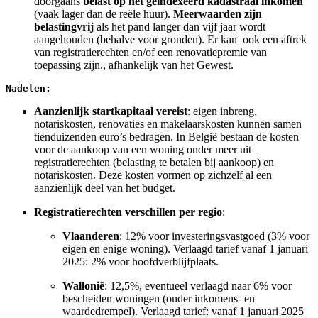
doorgaans
belast op het geïndexeerd kadastraal inkomen
(vaak lager dan de reële huur).
Meerwaarden zijn
belastingvrij
als het pand langer dan vijf jaar wordt
aangehouden (behalve voor gronden). Er kan ook een aftrek
van registratierechten en/of een renovatiepremie van
toepassing zijn., afhankelijk van het Gewest.
Nadelen:
Aanzienlijk startkapitaal vereist
: eigen inbreng,
notariskosten, renovaties en makelaarskosten kunnen samen
tienduizenden euro’s bedragen. In België bestaan ​​de kosten
voor de aankoop van een woning onder meer uit
registratierechten (belasting te betalen bij aankoop) en
notariskosten. Deze kosten vormen op zichzelf al een
aanzienlijk deel van het budget.
Registratierechten verschillen per regio
:
Vlaanderen
: 12% voor investeringsvastgoed (3% voor
eigen en enige woning). Verlaagd tarief vanaf 1 januari
2025: 2% voor hoofdverblijfplaats.
Wallonië
: 12,5%, eventueel verlaagd naar 6% voor
bescheiden woningen (onder inkomens- en
waardedrempel). Verlaagd tarief: vanaf 1 januari 2025