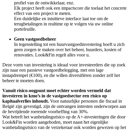
profiel van de ontwikkelaar, enz.
Elk project heeft ook een impactscore die toelaat het concrete
effect van een project te meten.
Een duidelijke en intuïtieve interface laat toe om de
terugbetalingen in realtime op te volgen via uw online
portefeuille.
Geen vastgoedbeheer
In tegenstelling tot een huurvastgoedinvestering hoeft u zich
geen zorgen te maken over het beheer, huurders, kosten of
renovaties. Look&Fin regelt alles voor u.
Deze vorm van investering is ideaal voor investeerders die op zoek
zijn naar een passieve vastgoedbelegging, met een lage
instapdrempel (€100), en die willen diversifiëren zonder zelf het
beheer te moeten doen.
Vanuit risico-oogpunt moet echter worden vermeld dat
investeren in kmo’s in de vastgoedsector een risico op
kapitaalverlies inhoudt.
Voor natuurlijke personen die fiscaal in
België zijn gevestigd, zijn de ontvangen intresten onderworpen aan
de bevrijdende roerende voorheffing van 30%.
Wat betreft het wanbetalingsrisico op de A+-investeringen die door
Look&Fin worden aangeboden, moet naast het eigenlijke
wanbetalingsrisico van de verzekeraar ook worden gewezen op het