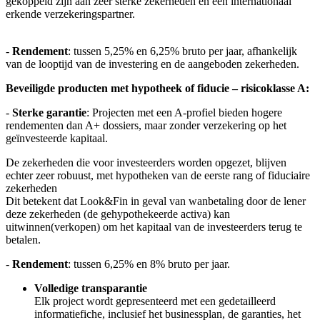
gekoppeld zijn aan zeer sterke zekerheden en een internationaal
erkende verzekeringspartner.
-
Rendement
: tussen 5,25% en 6,25% bruto per jaar, afhankelijk
van de looptijd van de investering en de aangeboden zekerheden.
Beveiligde producten met hypotheek of fiducie – risicoklasse A:
-
Sterke garantie
: Projecten met een A-profiel bieden hogere
rendementen dan A+ dossiers, maar zonder verzekering op het
geïnvesteerde kapitaal.
De zekerheden die voor investeerders worden opgezet, blijven
echter zeer robuust, met hypotheken van de eerste rang of fiduciaire
zekerheden
Dit betekent dat Look&Fin in geval van wanbetaling door de lener
deze zekerheden (de gehypothekeerde activa) kan
uitwinnen(verkopen) om het kapitaal van de investeerders terug te
betalen.
-
Rendement
: tussen 6,25% en 8% bruto per jaar.
Volledige transparantie
Elk project wordt gepresenteerd met een gedetailleerd
informatiefiche, inclusief het businessplan, de garanties, het