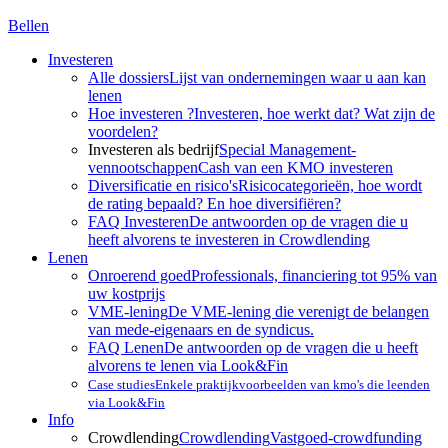
Bellen
Investeren
Alle dossiers
Lijst van ondernemingen waar u aan kan
lenen
Hoe investeren ?
Investeren, hoe werkt dat? Wat zijn de
voordelen?
Investeren als bedrijf
Special Management-
vennootschappen
Cash van een KMO investeren
Diversificatie en risico's
Risicocategorieën, hoe wordt
de rating bepaald? En hoe diversifiëren?
FAQ Investeren
De antwoorden op de vragen die u
heeft alvorens te investeren in Crowdlending
Lenen
Onroerend goed
Professionals, financiering tot 95% van
uw kostprijs
VME-lening
De VME-lening die verenigt de belangen
van mede-eigenaars en de syndicus.
FAQ Lenen
De antwoorden op de vragen die u heeft
alvorens te lenen via Look&Fin
Case studies
Enkele praktijkvoorbeelden van kmo's die leenden
via Look&Fin
Info
Crowdlending
Crowdlending
Vastgoed-crowdfunding