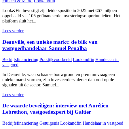
Fintech & Markt
Lookandfin
Look&Fin bevestigt zijn leiderspositie in 2025 met €67 miljoen
opgehaald via 105 gefinancierde investeringsopportuniteiten. Het
platform sluit het...
Lees verder
Deauville, een unieke markt: de blik van
vastgoedhandelaar Samuel Penalba
Bedrijfsfinanciering
Praktijkvoorbeeld
Lookandfin
Handelaar in
vastgoed
In Deauville, waar schaarse bouwgrond en premiumvraag een
unieke markt vormen, zijn investeerders alerter dan ooit op de
signalen uit de sector. Samuel...
Lees verder
De waarde beveiligen: interview met Aurélien
Lebrethon, vastgoedexpert bij Galtier
Bedrijfsfinanciering
Getuigenis
Lookandfin
Handelaar in vastgoed