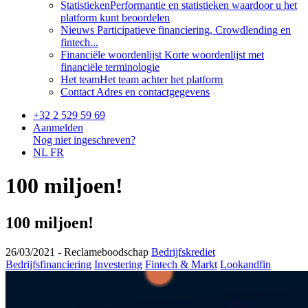
Statistieken
Performantie en statistieken waardoor u het
platform kunt beoordelen
Nieuws
Participatieve financiering, Crowdlending en
fintech...
Financiële woordenlijst
Korte woordenlijst met
financiële terminologie
Het team
Het team achter het platform
Contact
Adres en contactgegevens
+32 2 529 59 69
Aanmelden
Nog niet ingeschreven?
NL
FR
100 miljoen!
100 miljoen!
26/03/2021 -
Reclameboodschap
Bedrijfskrediet
Bedrijfsfinanciering
Investering
Fintech & Markt
Lookandfin