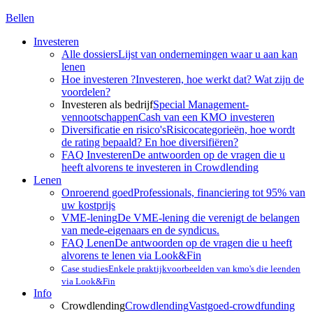
Bellen
Investeren
Alle dossiers
Lijst van ondernemingen waar u aan kan
lenen
Hoe investeren ?
Investeren, hoe werkt dat? Wat zijn de
voordelen?
Investeren als bedrijf
Special Management-
vennootschappen
Cash van een KMO investeren
Diversificatie en risico's
Risicocategorieën, hoe wordt
de rating bepaald? En hoe diversifiëren?
FAQ Investeren
De antwoorden op de vragen die u
heeft alvorens te investeren in Crowdlending
Lenen
Onroerend goed
Professionals, financiering tot 95% van
uw kostprijs
VME-lening
De VME-lening die verenigt de belangen
van mede-eigenaars en de syndicus.
FAQ Lenen
De antwoorden op de vragen die u heeft
alvorens te lenen via Look&Fin
Case studies
Enkele praktijkvoorbeelden van kmo's die leenden
via Look&Fin
Info
Crowdlending
Crowdlending
Vastgoed-crowdfunding