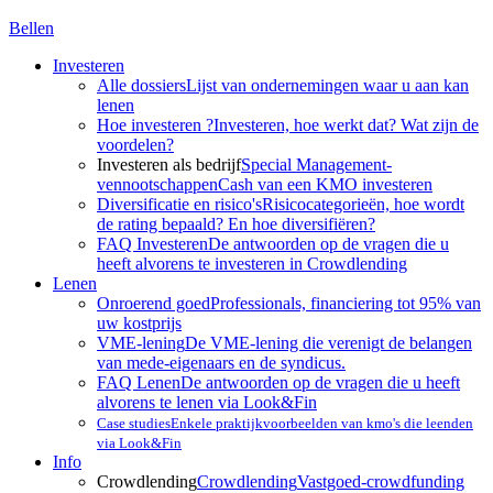
Bellen
Investeren
Alle dossiers
Lijst van ondernemingen waar u aan kan
lenen
Hoe investeren ?
Investeren, hoe werkt dat? Wat zijn de
voordelen?
Investeren als bedrijf
Special Management-
vennootschappen
Cash van een KMO investeren
Diversificatie en risico's
Risicocategorieën, hoe wordt
de rating bepaald? En hoe diversifiëren?
FAQ Investeren
De antwoorden op de vragen die u
heeft alvorens te investeren in Crowdlending
Lenen
Onroerend goed
Professionals, financiering tot 95% van
uw kostprijs
VME-lening
De VME-lening die verenigt de belangen
van mede-eigenaars en de syndicus.
FAQ Lenen
De antwoorden op de vragen die u heeft
alvorens te lenen via Look&Fin
Case studies
Enkele praktijkvoorbeelden van kmo's die leenden
via Look&Fin
Info
Crowdlending
Crowdlending
Vastgoed-crowdfunding