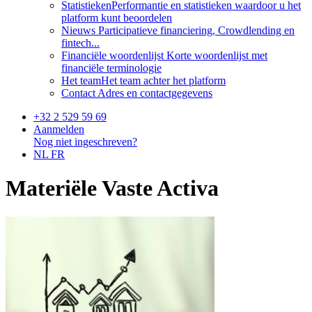
Statistieken
Performantie en statistieken waardoor u het
platform kunt beoordelen
Nieuws
Participatieve financiering, Crowdlending en
fintech...
Financiële woordenlijst
Korte woordenlijst met
financiële terminologie
Het team
Het team achter het platform
Contact
Adres en contactgegevens
+32 2 529 59 69
Aanmelden
Nog niet ingeschreven?
NL
FR
Materiële Vaste Activa