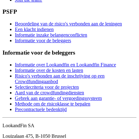
PSFP
Beoordeling van de risico's verbonden aan de leningen
Een klacht indienen
Informatie inzake belangenconflicten
Informatie voor de beleggers
Informatie voor de beleggers
Informatie over Lookandfin en Lookandfin Finance
Informatie over de kosten en lasten
Risico's verbonden aan de inschrijving op een
Crowdfundingaanbod
Selectiecriteria voor de projecten
Aard van de crowdfundingdiensten
Gebrek aan garantie- of vergoedingssysteem
Methode om de risicoklasse te bepalen
Precontractuele bedenktijd
LookandFin SA
Louizalaan 475, B-1050 Brussel