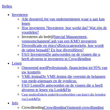
Bellen
Investeren
Alle dossiers
Lijst van ondernemingen waar u aan kan
lenen
Hoe investeren ?
Investeren, hoe werkt dat? Wat zijn de
voordelen?
Investeren als bedrijf
Special Management-
vennootschappen
Cash van een KMO investeren
Diversificatie en risico's
Risicocategorieën, hoe wordt
de rating bepaald? En hoe diversifiëren?
FAQ Investeren
De antwoorden op de vragen die u
heeft alvorens te investeren in Crowdlending
Lenen
Onroerend goed
Professionals, financiering tot 95% van
uw kostprijs
VME-lening
De VME-lening die verenigt de belangen
van mede-eigenaars en de syndicus.
FAQ Lenen
De antwoorden op de vragen die u heeft
alvorens te lenen via Look&Fin
Case studies
Enkele praktijkvoorbeelden van kmo's die leenden
via Look&Fin
Info
Crowdlending
Crowdlending
Vastgoed-crowdfunding