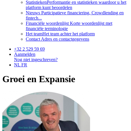
Statistieken
Performantie en statistieken waardoor u het
platform kunt beoordelen
Nieuws
Participatieve financiering, Crowdlending en
fintech...
Financiële woordenlijst
Korte woordenlijst met
financiële terminologie
Het team
Het team achter het platform
Contact
Adres en contactgegevens
+32 2 529 59 69
Aanmelden
Nog niet ingeschreven?
NL
FR
Groei en Expansie