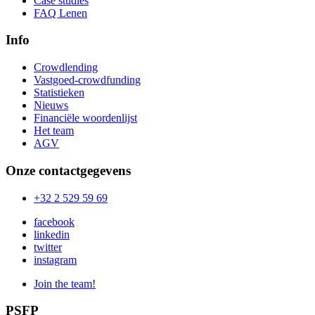
Case studies
FAQ Lenen
Info
Crowdlending
Vastgoed-crowdfunding
Statistieken
Nieuws
Financiële woordenlijst
Het team
AGV
Onze contactgegevens
+32 2 529 59 69
facebook
linkedin
twitter
instagram
Join the team!
PSFP