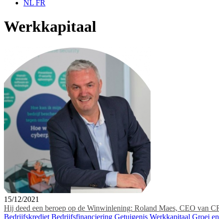
NL
FR
Werkkapitaal
15/12/2021
Hij deed een beroep op de Winwinlening: Roland Maes, CEO van 
Bedrijfskrediet
Bedrijfsfinanciering
Getuigenis
Werkkapitaal
Groei e