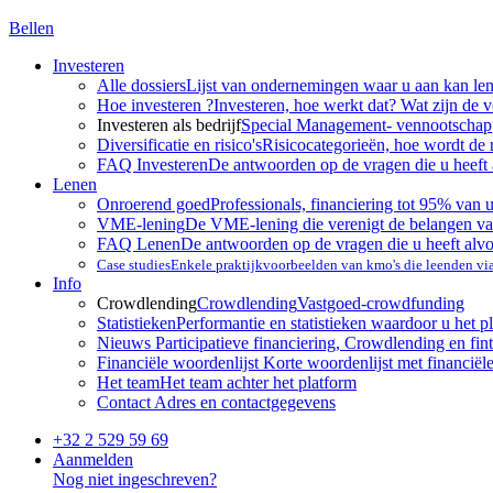
Bellen
Investeren
Alle dossiers
Lijst van ondernemingen waar u aan kan le
Hoe investeren ?
Investeren, hoe werkt dat? Wat zijn de 
Investeren als bedrijf
Special Management- vennootscha
Diversificatie en risico's
Risicocategorieën, hoe wordt de 
FAQ Investeren
De antwoorden op de vragen die u heeft 
Lenen
Onroerend goed
Professionals, financiering tot 95% van 
VME-lening
De VME-lening die verenigt de belangen va
FAQ Lenen
De antwoorden op de vragen die u heeft alv
Case studies
Enkele praktijkvoorbeelden van kmo's die leenden v
Info
Crowdlending
Crowdlending
Vastgoed-crowdfunding
Statistieken
Performantie en statistieken waardoor u het p
Nieuws
Participatieve financiering, Crowdlending en fint
Financiële woordenlijst
Korte woordenlijst met financiël
Het team
Het team achter het platform
Contact
Adres en contactgegevens
+32 2 529 59 69
Aanmelden
Nog niet ingeschreven?