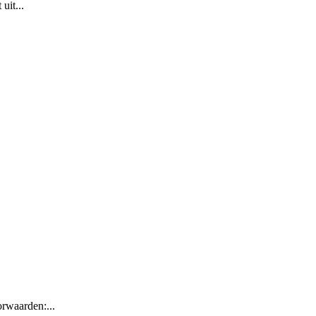
uit...
rwaarden:...