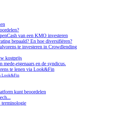
nen
voordelen?
ppen
Cash van een KMO investeren
rating bepaald? En hoe diversifiëren?
alvorens te investeren in Crowdlending
uw kostprijs
n mede-eigenaars en de syndicus.
orens te lenen via Look&Fin
ia Look&Fin
latform kunt beoordelen
ech...
e terminologie