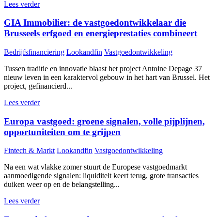
Lees verder
GIA Immobilier: de vastgoedontwikkelaar die
Brusseels erfgoed en energieprestaties combineert
Bedrijfsfinanciering
Lookandfin
Vastgoedontwikkeling
Tussen traditie en innovatie blaast het project Antoine Depage 37
nieuw leven in een karaktervol gebouw in het hart van Brussel. Het
project, gefinancierd...
Lees verder
Europa vastgoed: groene signalen, volle pijplijnen,
opportuniteiten om te grijpen
Fintech & Markt
Lookandfin
Vastgoedontwikkeling
Na een wat vlakke zomer stuurt de Europese vastgoedmarkt
aanmoedigende signalen: liquiditeit keert terug, grote transacties
duiken weer op en de belangstelling...
Lees verder