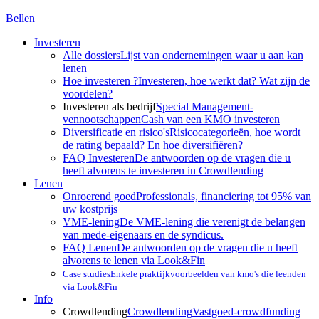
Bellen
Investeren
Alle dossiers
Lijst van ondernemingen waar u aan kan
lenen
Hoe investeren ?
Investeren, hoe werkt dat? Wat zijn de
voordelen?
Investeren als bedrijf
Special Management-
vennootschappen
Cash van een KMO investeren
Diversificatie en risico's
Risicocategorieën, hoe wordt
de rating bepaald? En hoe diversifiëren?
FAQ Investeren
De antwoorden op de vragen die u
heeft alvorens te investeren in Crowdlending
Lenen
Onroerend goed
Professionals, financiering tot 95% van
uw kostprijs
VME-lening
De VME-lening die verenigt de belangen
van mede-eigenaars en de syndicus.
FAQ Lenen
De antwoorden op de vragen die u heeft
alvorens te lenen via Look&Fin
Case studies
Enkele praktijkvoorbeelden van kmo's die leenden
via Look&Fin
Info
Crowdlending
Crowdlending
Vastgoed-crowdfunding