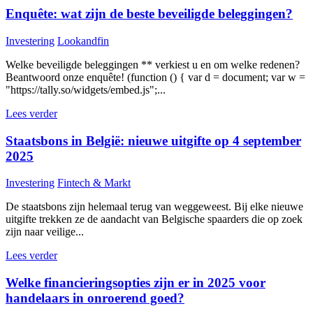
Enquête: wat zijn de beste beveiligde beleggingen?
Investering
Lookandfin
Welke beveiligde beleggingen ** verkiest u en om welke redenen?
Beantwoord onze enquête! (function () { var d = document; var w =
"https://tally.so/widgets/embed.js";...
Lees verder
Staatsbons in België: nieuwe uitgifte op 4 september
2025
Investering
Fintech & Markt
De staatsbons zijn helemaal terug van weggeweest. Bij elke nieuwe
uitgifte trekken ze de aandacht van Belgische spaarders die op zoek
zijn naar veilige...
Lees verder
Welke financieringsopties zijn er in 2025 voor
handelaars in onroerend goed?