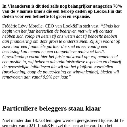
In Vlaanderen is dit deel zelfs nog belangrijker aangezien 70%
van de Vlaamse kmo's die een beroep deden op Look&Fin dat
deden voor een behoefte tot groei en expansie.
Frédéric Lévy Morelle, CEO van Look&Fin stelt vast:
“Sinds het
begin van het jaar herstellen de bedrijven met wie wij contact
hebben zich volop en lieten zij ons weten dat zij behoefte hebben
aan financiering om deze groei te ondersteunen. Zij zijn vooral op
zoek naar een financiële partner die snel en eenvoudig een
beslissing kan nemen en een competitieve rentevoet biedt.
Crowdlending vormt hier het juiste antwoord op: wij nemen snel
een positie in, wij beheren alle administratieve aspecten en dankzij
de gewestelijke initiatieven die wij via het platform voorstellen
(proxi-lening, coup de pouce-lening en winwinlening), bieden wij
rentevoeten aan vanaf 0,9% per jaar.”
Particuliere beleggers staan klaar
Niet minder dan 18.723 leningen werden geregistreerd tijdens dit 1e
semester van 2021. Look&Fin zet dus haar actie voort om het