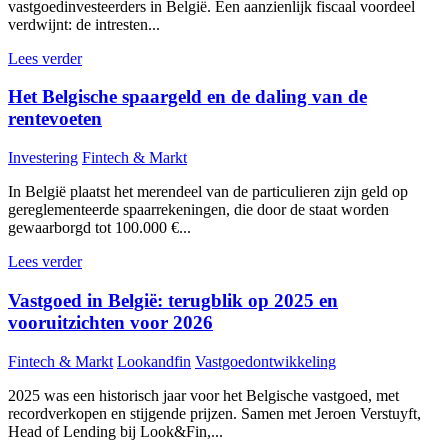
vastgoedinvesteerders in België. Een aanzienlijk fiscaal voordeel
verdwijnt: de intresten...
Lees verder
Het Belgische spaargeld en de daling van de
rentevoeten
Investering
Fintech & Markt
In België plaatst het merendeel van de particulieren zijn geld op
gereglementeerde spaarrekeningen, die door de staat worden
gewaarborgd tot 100.000 €...
Lees verder
Vastgoed in België: terugblik op 2025 en
vooruitzichten voor 2026
Fintech & Markt
Lookandfin
Vastgoedontwikkeling
2025 was een historisch jaar voor het Belgische vastgoed, met
recordverkopen en stijgende prijzen. Samen met Jeroen Verstuyft,
Head of Lending bij Look&Fin,...