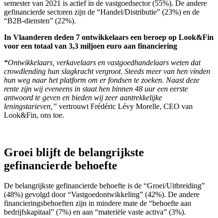
semester van 2021 is actief in de vastgoedsector (55%). De andere
gefinancierde sectoren zijn de “Handel/Distributie” (23%) en de
“B2B-diensten” (22%).
In Vlaanderen deden 7 ontwikkelaars een beroep op Look&Fin
voor een totaal van 3,3 miljoen euro aan financiering
“
Ontwikkelaars, verkavelaars en vastgoedhandelaars weten dat
crowdlending hun slagkracht vergroot. Steeds meer van hen vinden
hun weg naar het platform om er fondsen te zoeken. Naast deze
rente zijn wij eveneens in staat hen binnen 48 uur een eerste
antwoord te geven en bieden wij zeer aantrekkelijke
leningstarieven,”
vertrouwt Frédéric Lévy Morelle, CEO van
Look&Fin, ons toe.
Groei blijft de belangrijkste
gefinancierde behoefte
De belangrijkste gefinancierde behoefte is de “Groei/Uitbreiding”
(48%) gevolgd door “Vastgoedontwikkeling” (42%). De andere
financieringsbehoeften zijn in mindere mate de “behoefte aan
bedrijfskapitaal” (7%) en aan “materiële vaste activa” (3%).