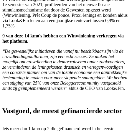
1e semester van 2021, profiteerden van het nieuwe fiscale
stimulansmechanisme dat door de Gewesten opgezet werd
(Winwinlening, Prêt Coup de pouce, Proxi-lening) en konden aldus
via Look&Fin lenen aan een jaarlijkse rentevoet tussen 0,9% en
1,75%.
9 van deze 14 kmo's hebben een Winwinlening verkregen via
het platform.
“
De gewestelijke initiatieven die vanaf nu beschikbaar zijn via de
crowdlendingplatformen, zijn een echt succes. Ze maken het
mogelijk om crowdlending te democratiseren onder zaakvoerders,
ze verminderen de leningskosten drastisch en vertegenwoordigen
een concrete manier om van de lokale economie een aantrekkelijke
bestemming te maken voor meer slapende spaargelden. We hebben
een stijging van 25% van onze Beleggerscommunity vastgesteld
sinds zij geïmplementeerd werden”
aldus de CEO van Look&Fin.
Vastgoed, de meest gefinancierde sector
Iets meer dan 1 kmo op 2 die gefinancierd werd in het eerste