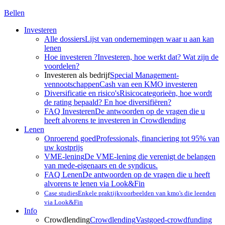
Bellen
Investeren
Alle dossiers
Lijst van ondernemingen waar u aan kan
lenen
Hoe investeren ?
Investeren, hoe werkt dat? Wat zijn de
voordelen?
Investeren als bedrijf
Special Management-
vennootschappen
Cash van een KMO investeren
Diversificatie en risico's
Risicocategorieën, hoe wordt
de rating bepaald? En hoe diversifiëren?
FAQ Investeren
De antwoorden op de vragen die u
heeft alvorens te investeren in Crowdlending
Lenen
Onroerend goed
Professionals, financiering tot 95% van
uw kostprijs
VME-lening
De VME-lening die verenigt de belangen
van mede-eigenaars en de syndicus.
FAQ Lenen
De antwoorden op de vragen die u heeft
alvorens te lenen via Look&Fin
Case studies
Enkele praktijkvoorbeelden van kmo's die leenden
via Look&Fin
Info
Crowdlending
Crowdlending
Vastgoed-crowdfunding