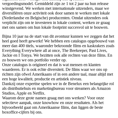
vergoedingsmodel. Gemiddeld zijn ze 1 tot 2 jaar na hun release
winstgevend. We werken met internationale uitzenders, maar we
diversifiëren onze activiteit ook door samen te werken met lokale
(Nederlandse en Belgische) producenten. Omdat uitzenders ook
verplicht zijn om te investeren in lokale content, werken ze graag
met ons samen om hun lokale footprint succesvol uit te bouwen.
Bijna 10 jaar na de start van dit avontuur kunnen we zeggen dat het
heel goed heeft gewerkt! We hebben een catalogus opgebouwd van
meer dan 400 titels, waaronder bekroonde films en kaskrakers zoals
Everything Everywhere all at once, The Beekeeper, Past Lives,
Jackie en I Tonya. We bezitten ook alle rechten van deze films. En
zo bouwen we ons portfolio verder op.
Onze catalogus is origineel en dat is wat mensen en klanten
waarderen. Er is ook echte diversiteit. De films waar we ons op
richten zijn ofwel Amerikaans of in een andere taal, maar altijd met
een hoge kwaliteit, productie en artistiek niveau.
Dankzij onze expertise spelen we in de Benelux een belangrijke rol
als distributiehuis en marketingbureau voor streamers als Amazon
Studios, Apple en Netflix.
Waarom deze grote namen graag met ons werken? Voor onze
selectieve aanpak, onze knowhow en onze resultaten. Als het
bijvoorbeeld gaat om Amerikaanse films, dan liggen de beste
boxoffice-cijfers bij ons.