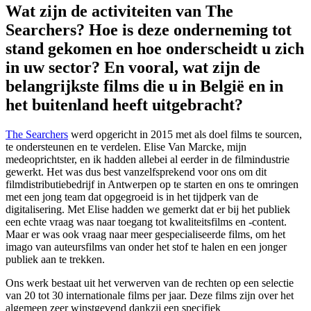
Wat zijn de activiteiten van The
Searchers? Hoe is deze onderneming tot
stand gekomen en hoe onderscheidt u zich
in uw sector? En vooral, wat zijn de
belangrijkste films die u in België en in
het buitenland heeft uitgebracht?
The Searchers
werd opgericht in 2015 met als doel films te sourcen,
te ondersteunen en te verdelen. Elise Van Marcke, mijn
medeoprichtster, en ik hadden allebei al eerder in de filmindustrie
gewerkt. Het was dus best vanzelfsprekend voor ons om dit
filmdistributiebedrijf in Antwerpen op te starten en ons te omringen
met een jong team dat opgegroeid is in het tijdperk van de
digitalisering. Met Elise hadden we gemerkt dat er bij het publiek
een echte vraag was naar toegang tot kwaliteitsfilms en -content.
Maar er was ook vraag naar meer gespecialiseerde films, om het
imago van auteursfilms van onder het stof te halen en een jonger
publiek aan te trekken.
Ons werk bestaat uit het verwerven van de rechten op een selectie
van 20 tot 30 internationale films per jaar. Deze films zijn over het
algemeen zeer winstgevend dankzij een specifiek