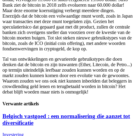
Bank ziet de bitcoin in 2018 zelfs evolueren naar 60.000 dollar!
Maar deze enorme koersstijging verbergt meerdere dingen.
Enerzijds dat de bitcoin een volwaardige munt wordt, zoals in Japan
waar transacties met deze munt toegelaten zijn. Gezien het
speculatierisico dat gepaard gaat met dit product, zullen de centrale
banken zich overigens sneller dan voorzien over de kwestie van de
bitcoin moeten buigen. Tot slot steken nieuwe gebruikstypes van de
bitcoin, zoals de ICO (initial coin offering), met andere woorden
fondsenwervingen in cryptogeld, de kop op.
Tal van ontwikkelingen en gevarieerde gebruikstypes die doen
denken dat de bitcoin en zijn trawanten (Ether, Litecoin, de Petro...)
op termijn uiteindelijk leefbaar zouden kunnen worden en op de
markt zouden kunnen komen door een evolutie van de gewoontes.
Waarom zouden we ons ook niet kunnen inbeelden dat beleggers in
crowdlending geld lenen en terugbetaald worden in bitcoin? Het
debat blijft woeden maar niets is onmogelijk!
Verwante artikels
Belgisch vastgoed : een normalisering die aanzet tot
diversificatie
Investering