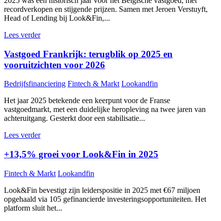
2025 was een historisch jaar voor het Belgische vastgoed, met
recordverkopen en stijgende prijzen. Samen met Jeroen Verstuyft,
Head of Lending bij Look&Fin,...
Lees verder
Vastgoed Frankrijk: terugblik op 2025 en
vooruitzichten voor 2026
Bedrijfsfinanciering
Fintech & Markt
Lookandfin
Het jaar 2025 betekende een keerpunt voor de Franse
vastgoedmarkt, met een duidelijke heropleving na twee jaren van
achteruitgang. Gesterkt door een stabilisatie...
Lees verder
+13,5% groei voor Look&Fin in 2025
Fintech & Markt
Lookandfin
Look&Fin bevestigt zijn leiderspositie in 2025 met €67 miljoen
opgehaald via 105 gefinancierde investeringsopportuniteiten. Het
platform sluit het...