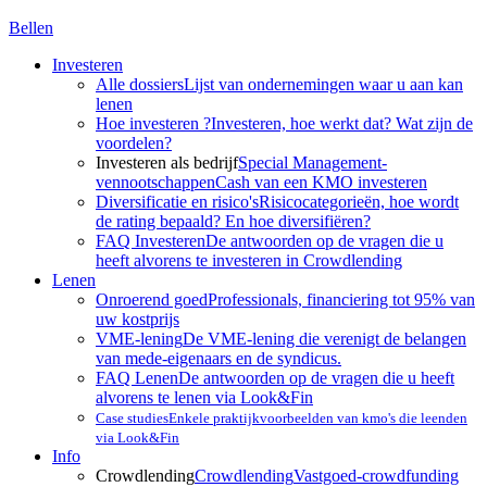
Bellen
Investeren
Alle dossiers
Lijst van ondernemingen waar u aan kan
lenen
Hoe investeren ?
Investeren, hoe werkt dat? Wat zijn de
voordelen?
Investeren als bedrijf
Special Management-
vennootschappen
Cash van een KMO investeren
Diversificatie en risico's
Risicocategorieën, hoe wordt
de rating bepaald? En hoe diversifiëren?
FAQ Investeren
De antwoorden op de vragen die u
heeft alvorens te investeren in Crowdlending
Lenen
Onroerend goed
Professionals, financiering tot 95% van
uw kostprijs
VME-lening
De VME-lening die verenigt de belangen
van mede-eigenaars en de syndicus.
FAQ Lenen
De antwoorden op de vragen die u heeft
alvorens te lenen via Look&Fin
Case studies
Enkele praktijkvoorbeelden van kmo's die leenden
via Look&Fin
Info
Crowdlending
Crowdlending
Vastgoed-crowdfunding