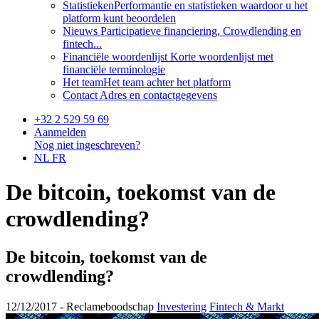
Statistieken
Performantie en statistieken waardoor u het
platform kunt beoordelen
Nieuws
Participatieve financiering, Crowdlending en
fintech...
Financiële woordenlijst
Korte woordenlijst met
financiële terminologie
Het team
Het team achter het platform
Contact
Adres en contactgegevens
+32 2 529 59 69
Aanmelden
Nog niet ingeschreven?
NL
FR
De bitcoin, toekomst van de
crowdlending?
De bitcoin, toekomst van de
crowdlending?
12/12/2017 -
Reclameboodschap
Investering
Fintech & Markt