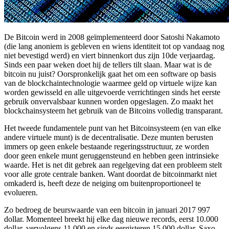
De Bitcoin werd in 2008 geïmplementeerd door Satoshi Nakamoto
(die lang anoniem is gebleven en wiens identiteit tot op vandaag nog
niet bevestigd werd) en viert binnenkort dus zijn 10de verjaardag.
Sinds een paar weken doet hij de tellers tilt slaan. Maar wat is de
bitcoin nu juist? Oorspronkelijk gaat het om een software op basis
van de blockchaintechnologie waarmee geld op virtuele wijze kan
worden gewisseld en alle uitgevoerde verrichtingen sinds het eerste
gebruik onvervalsbaar kunnen worden opgeslagen. Zo maakt het
blockchainsysteem het gebruik van de Bitcoins volledig transparant.
Het tweede fundamentele punt van het Bitcoinsysteem (en van elke
andere virtuele munt) is de decentralisatie. Deze munten berusten
immers op geen enkele bestaande regeringsstructuur, ze worden
door geen enkele munt geruggensteund en hebben geen intrinsieke
waarde. Het is net dit gebrek aan regelgeving dat een probleem stelt
voor alle grote centrale banken. Want doordat de bitcoinmarkt niet
omkaderd is, heeft deze de neiging om buitenproportioneel te
evolueren.
Zo bedroeg de beurswaarde van een bitcoin in januari 2017 997
dollar. Momenteel breekt hij elke dag nieuwe records, eerst 10.000
dollar, vervolgens 11.000 en sinds eergisteren 15.000 dollar. Saxo