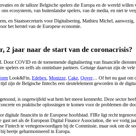
ovaties en de talloze Belgische spelers die Europa en de wereld willen
 ons ecosysteem, van buitenlandse spelers, van de media, en niet te ve
 en Staatssecretaris voor Digitalisering, Mathieu Michel, aanwezig, w
oor het herstel van de Europese economie.
, 2 jaar naar de start van de coronacrisis?
derd. Door COVID en de toenemende digitalisering van financiële diens
re spelers en zelfs als onmisbare partners. Getuige daarvan zijn de ve
form
Look&Fin,
Edebex
,
Monizze
,
Cake
,
Qover
… Of het nu gaat om d
tijd zijn de Belgische fintechs een sleutelelement geworden in de digital
 getoond, is ongetwijfeld wat hem het meest kenmerkt. Deze sector heeft
 concrete en praktische oplossingen te komen voor de problemen die 
digitale financiën in de Europese hoofdstad. FIRe ligt recht tegenover
 te gast net als de European Digital Finance Association, die we vorig 
ese Fintech te vertegenwoordigen bij de Commissie, maar ook om de se
bij beetje geharmoniseerd in Europa.