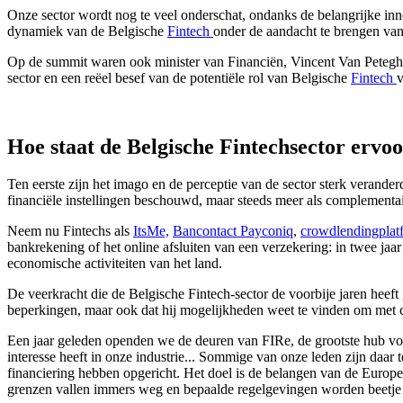
Onze sector wordt nog te veel onderschat, ondanks de belangrijke inn
dynamiek van de Belgische
Fintech
onder de aandacht te brengen van
Op de summit waren ook minister van Financiën, Vincent Van Peteghem,
sector en een reëel besef van de potentiële rol van Belgische
Fintech
v
Hoe staat de Belgische Fintechsector ervoor
Ten eerste zijn het imago en de perceptie van de sector sterk veran
financiële instellingen beschouwd, maar steeds meer als complementai
Neem nu Fintechs als
ItsMe,
Bancontact Payconiq
,
crowdlendingplat
bankrekening of het online afsluiten van een verzekering: in twee jaar 
economische activiteiten van het land.
De veerkracht die de Belgische Fintech-sector de voorbije jaren heeft
beperkingen, maar ook dat hij mogelijkheden weet te vinden om met
Een jaar geleden openden we de deuren van FIRe, de grootste hub voor 
interesse heeft in onze industrie... Sommige van onze leden zijn daar
financiering hebben opgericht. Het doel is de belangen van de Europ
grenzen vallen immers weg en bepaalde regelgevingen worden beetje 