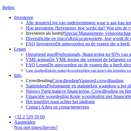
Bellen
Investeren
Alle dossiers
Lijst van ondernemingen waar u aan kan le
Hoe investeren ?
Investeren, hoe werkt dat? Wat zijn de 
Investeren als bedrijf
Special Management- vennootscha
Diversificatie en risico's
Risicocategorieën, hoe wordt de 
FAQ Investeren
De antwoorden op de vragen die u heeft 
Lenen
Onroerend goed
Professionals, financiering tot 95% van 
VME-lening
De VME-lening die verenigt de belangen va
FAQ Lenen
De antwoorden op de vragen die u heeft alv
Case studies
Enkele praktijkvoorbeelden van kmo's die leenden v
Info
Crowdlending
Crowdlending
Vastgoed-crowdfunding
Statistieken
Performantie en statistieken waardoor u het p
Nieuws
Participatieve financiering, Crowdlending en fint
Financiële woordenlijst
Korte woordenlijst met financiël
Het team
Het team achter het platform
Contact
Adres en contactgegevens
+32 2 529 59 69
Aanmelden
Nog niet ingeschreven?