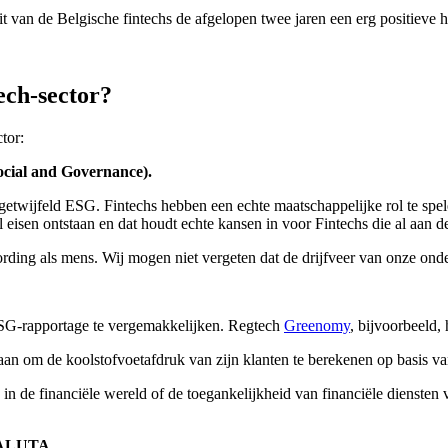
eit van de Belgische fintechs de afgelopen twee jaren een erg positieve 
tech-sector?
tor:
cial and Governance).
twijfeld ESG. Fintechs hebben een echte maatschappelijke rol te spel
isen ontstaan en dat houdt echte kansen in voor Fintechs die al aan de
rding als mens. Wij mogen niet vergeten dat de drijfveer van onze onde
ESG-rapportage te vergemakkelijken. Regtech
Greenomy
, bijvoorbeeld, 
l aan om de koolstofvoetafdruk van zijn klanten te berekenen op basis va
in de financiële wereld of de toegankelijkheid van financiële diensten
ALUTA