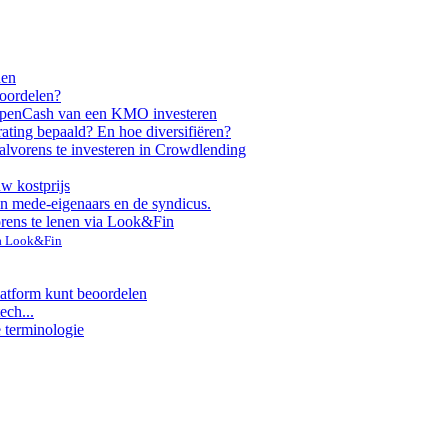
nen
voordelen?
ppen
Cash van een KMO investeren
rating bepaald? En hoe diversifiëren?
alvorens te investeren in Crowdlending
uw kostprijs
n mede-eigenaars en de syndicus.
orens te lenen via Look&Fin
ia Look&Fin
latform kunt beoordelen
ech...
e terminologie