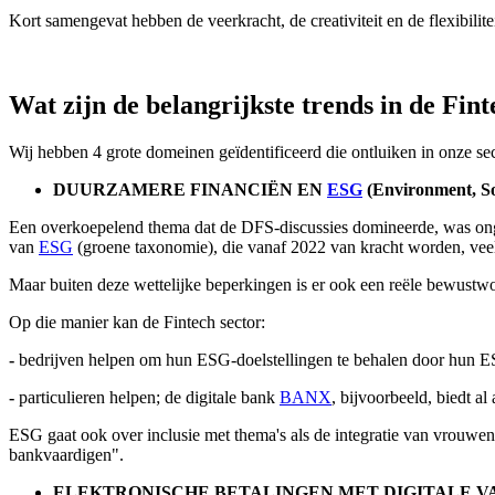
Kort samengevat hebben de veerkracht, de creativiteit en de flexibilit
Wat zijn de belangrijkste trends in de Fin
Wij hebben 4 grote domeinen geïdentificeerd die ontluiken in onze sec
DUURZAMERE FINANCIËN EN
ESG
(Environment, So
Een overkoepelend thema dat de DFS-discussies domineerde, was onge
van
ESG
(groene taxonomie), die vanaf 2022 van kracht worden, veel e
Maar buiten deze wettelijke beperkingen is er ook een reële bewustwo
Op die manier kan de Fintech sector:
-
bedrijven helpen om hun ESG-doelstellingen te behalen door hun 
-
particulieren helpen; de digitale bank
BANX
, bijvoorbeeld, biedt a
ESG gaat ook over inclusie met thema's als de integratie van vrouwen 
bankvaardigen".
ELEKTRONISCHE BETALINGEN MET DIGITALE V