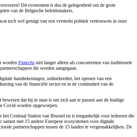
 veroveren! Dit evenement is dus de gelegenheid om de grote
rgeten van de Belgische beleidsmakers.
at toch wel getuigt van een versterkt politiek vertrouwen in onze
ten worden
Fintechs
niet langer alleen als concurrenten van traditionele
le partnerschappen die werden aangegaan.
igitale handtekeningen, onlinekrediet, het openen van een
isering van de financiële sector en in de continuïteit van de
 bewezen dat hij in staat is om zich aan te passen aan de huidige
door Covid worden opgeworpen.
 het Centraal Station van Brussel en is toegankelijk voor iedereen die
jaar samen met 15 andere Europese ecosystemen voor digitale
ctorale partnerschappen tussen de 15 landen te vergemakkelijken. De