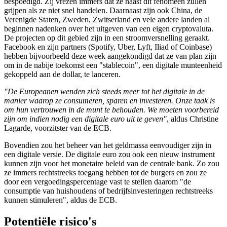
bespoedigd. Zij vrezen immers dat ze naast dit fenomeen zullen
grijpen als ze niet snel handelen. Daarnaast zijn ook China, de
Verenigde Staten, Zweden, Zwitserland en vele andere landen al
beginnen nadenken over het uitgeven van een eigen cryptovaluta.
De projecten op dit gebied zijn in een stroomversnelling geraakt.
Facebook en zijn partners (Spotify, Uber, Lyft, Iliad of Coinbase)
hebben bijvoorbeeld deze week aangekondigd dat ze van plan zijn
om in de nabije toekomst een "stablecoin", een digitale munteenheid
gekoppeld aan de dollar, te lanceren.
"De Europeanen wenden zich steeds meer tot het digitale in de
manier waarop ze consumeren, sparen en investeren. Onze taak is
om hun vertrouwen in de munt te behouden. We moeten voorbereid
zijn om indien nodig een digitale euro uit te geven"
, aldus Christine
Lagarde, voorzitster van de ECB.
Bovendien zou het beheer van het geldmassa eenvoudiger zijn in
een digitale versie. De digitale euro zou ook een nieuw instrument
kunnen zijn voor het monetaire beleid van de centrale bank. Zo zou
ze immers rechtstreeks toegang hebben tot de burgers en zou ze
door een vergoedingspercentage vast te stellen daarom "de
consumptie van huishoudens of bedrijfsinvesteringen rechtstreeks
kunnen stimuleren", aldus de ECB.
Potentiële risico's