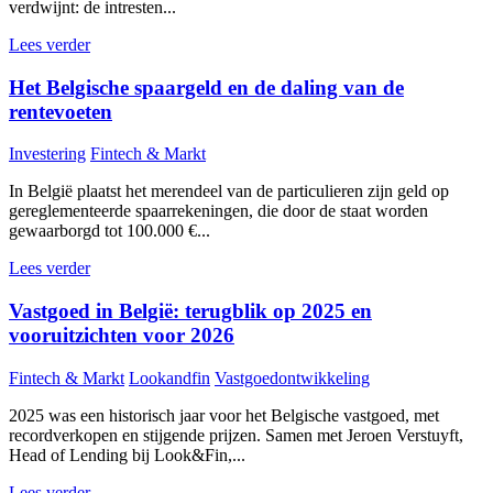
verdwijnt: de intresten...
Lees verder
Het Belgische spaargeld en de daling van de
rentevoeten
Investering
Fintech & Markt
In België plaatst het merendeel van de particulieren zijn geld op
gereglementeerde spaarrekeningen, die door de staat worden
gewaarborgd tot 100.000 €...
Lees verder
Vastgoed in België: terugblik op 2025 en
vooruitzichten voor 2026
Fintech & Markt
Lookandfin
Vastgoedontwikkeling
2025 was een historisch jaar voor het Belgische vastgoed, met
recordverkopen en stijgende prijzen. Samen met Jeroen Verstuyft,
Head of Lending bij Look&Fin,...
Lees verder