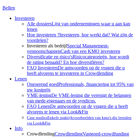
Bellen
Investeren
Alle dossiers
Lijst van ondernemingen waar u aan kan
lenen
Hoe investeren ?
Investeren, hoe werkt dat? Wat zijn de
voordelen?
Investeren als bedrijf
Special Management-
vennootschappen
Cash van een KMO investeren
Diversificatie en risico's
Risicocategorieën, hoe wordt
de rating bepaald? En hoe diversifiëren?
FAQ Investeren
De antwoorden op de vragen die u
heeft alvorens te investeren in Crowdlending
Lenen
Onroerend goed
Professionals, financiering tot 95% van
uw kostprijs
VME-lening
De VME-lening die verenigt de belangen
van mede-eigenaars en de syndicus.
FAQ Lenen
De antwoorden op de vragen die u heeft
alvorens te lenen via Look&Fin
Case studies
Enkele praktijkvoorbeelden van kmo's die leenden
via Look&Fin
Info
Crowdlending
Crowdlending
Vastgoed-crowdfunding