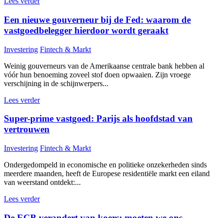
Lees verder
Een nieuwe gouverneur bij de Fed: waarom de
vastgoedbelegger hierdoor wordt geraakt
Investering
Fintech & Markt
Weinig gouverneurs van de Amerikaanse centrale bank hebben al
vóór hun benoeming zoveel stof doen opwaaien. Zijn vroege
verschijning in de schijnwerpers...
Lees verder
Super-prime vastgoed: Parijs als hoofdstad van
vertrouwen
Investering
Fintech & Markt
Ondergedompeld in economische en politieke onzekerheden sinds
meerdere maanden, heeft de Europese residentiële markt een eiland
van weerstand ontdekt:...
Lees verder
De ECB verandert van koers: moeten we ons