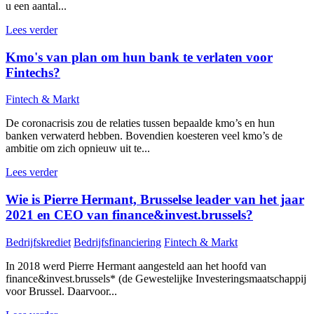
u een aantal...
Lees verder
Kmo's van plan om hun bank te verlaten voor
Fintechs?
Fintech & Markt
De coronacrisis zou de relaties tussen bepaalde kmo’s en hun
banken verwaterd hebben. Bovendien koesteren veel kmo’s de
ambitie om zich opnieuw uit te...
Lees verder
Wie is Pierre Hermant, Brusselse leader van het jaar
2021 en CEO van finance&invest.brussels?
Bedrijfskrediet
Bedrijfsfinanciering
Fintech & Markt
In 2018 werd Pierre Hermant aangesteld aan het hoofd van
finance&invest.brussels* (de Gewestelijke Investeringsmaatschappij
voor Brussel. Daarvoor...