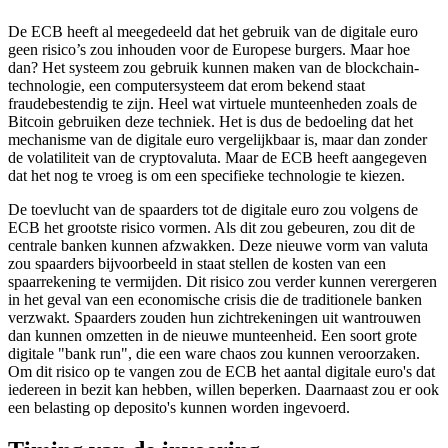
De ECB heeft al meegedeeld dat het gebruik van de digitale euro
geen risico’s zou inhouden voor de Europese burgers. Maar hoe
dan? Het systeem zou gebruik kunnen maken van de blockchain-
technologie, een computersysteem dat erom bekend staat
fraudebestendig te zijn. Heel wat virtuele munteenheden zoals de
Bitcoin gebruiken deze techniek. Het is dus de bedoeling dat het
mechanisme van de digitale euro vergelijkbaar is, maar dan zonder
de volatiliteit van de cryptovaluta. Maar de ECB heeft aangegeven
dat het nog te vroeg is om een specifieke technologie te kiezen.
De toevlucht van de spaarders tot de digitale euro zou volgens de
ECB het grootste risico vormen. Als dit zou gebeuren, zou dit de
centrale banken kunnen afzwakken. Deze nieuwe vorm van valuta
zou spaarders bijvoorbeeld in staat stellen de kosten van een
spaarrekening te vermijden. Dit risico zou verder kunnen verergeren
in het geval van een economische crisis die de traditionele banken
verzwakt. Spaarders zouden hun zichtrekeningen uit wantrouwen
dan kunnen omzetten in de nieuwe munteenheid. Een soort grote
digitale "bank run", die een ware chaos zou kunnen veroorzaken.
Om dit risico op te vangen zou de ECB het aantal digitale euro's dat
iedereen in bezit kan hebben, willen beperken. Daarnaast zou er ook
een belasting op deposito's kunnen worden ingevoerd.