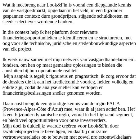
Wat ik meebreng naar Look&Fin is vooral een diepgaande kennis
van de vastgoedmarkt, opgedaan in het veld, in een bijzonder
gespannen context: dure grondprijzen, stijgende schuldkosten en
steeds selectiever wordende banken.
In die context help ik het platform door relevante
financieringsopportuniteiten te identificeren en te structureren, met
oog voor alle technische, juridische en stedenbouwkundige aspecten
van elk project.
Ik werk nauw samen met mijn netwerk van vastgoedhandelaren en -
fondsen, om hen op maat gemaakte oplossingen te bieden die
aansluiten bij hun operationele realiteit.
Mijn aanpak is tegelijk rigoureus en pragmatisch: ik zorg ervoor dat
de dossiers die ik aan het kredietcomité voorleg, helder, volledig en
solide zijn, zodat de analyse sneller kan verlopen en
financieringsbeslissingen sneller genomen worden.
Daarnaast breng ik een grondige kennis van de regio PACA
(Provence-Alpes-Côte d’Azur) mee, waar ik al jaren actief ben. Het
is een bijzonder dynamische regio, vooral in het high-end segment,
en biedt veel opportuniteiten voor onze investeerders.
Mijn doel is duidelijk: waarde creëren voor Look&Fin door
kwaliteitsprojecten te beveiligen, en daarbij duurzame
vertrouwensrelaties op te bouwen met zowel projectontwikkelaars