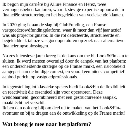
Ik begon mijn carrière bij Allure Finance en Herez, twee
vermogensbeheerkantoren, waar ik stevige expertise opbouwde in
financiële structurering en het begeleiden van veeleisende klanten.
In 2020 ging ik aan de slag bij ClubFunding, een Franse
vastgoedcrowdfundingplatform, waar ik meer dan vijf jaar actief
was als projectoriginator. In die rol detecteerde, structureerde en
begeleidde ik talloze vastgoedoperatoren op zoek naar alternatieve
financieringsoplossingen.
Na zes intensieve jaren kreeg ik de kans om me bij Look&Fin aan te
sluiten. Ik werd meteen overtuigd door de aanpak van het platform:
een onderscheidende strategie op de Franse markt, een risicobeleid
aangepast aan de huidige context, en vooral een uiterst competitief
aanbod gericht op vastgoedprofessionals.
In tegenstelling tot klassieke spelers biedt Look&Fin de flexibiliteit
en reactiviteit die essentieel zijn voor operatoren. Deze
wendbaarheid, gecombineerd met een gestructureerde aanpak,
maakt écht het verschil.
Ik ben dan ook erg blij om deel uit te maken van het Look&Fin-
avontuur en bij te dragen aan de ontwikkeling op de Franse markt!
Wat breng je mee naar het platform?