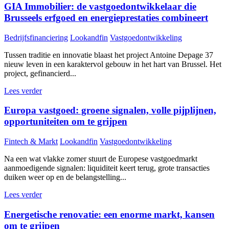
GIA Immobilier: de vastgoedontwikkelaar die
Brusseels erfgoed en energieprestaties combineert
Bedrijfsfinanciering
Lookandfin
Vastgoedontwikkeling
Tussen traditie en innovatie blaast het project Antoine Depage 37
nieuw leven in een karaktervol gebouw in het hart van Brussel. Het
project, gefinancierd...
Lees verder
Europa vastgoed: groene signalen, volle pijplijnen,
opportuniteiten om te grijpen
Fintech & Markt
Lookandfin
Vastgoedontwikkeling
Na een wat vlakke zomer stuurt de Europese vastgoedmarkt
aanmoedigende signalen: liquiditeit keert terug, grote transacties
duiken weer op en de belangstelling...
Lees verder
Energetische renovatie: een enorme markt, kansen
om te grijpen