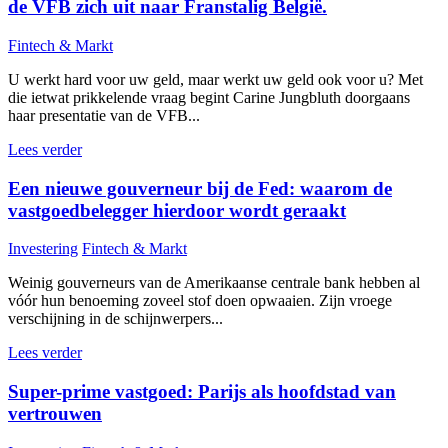
de VFB zich uit naar Franstalig België.
Fintech & Markt
U werkt hard voor uw geld, maar werkt uw geld ook voor u? Met
die ietwat prikkelende vraag begint Carine Jungbluth doorgaans
haar presentatie van de VFB...
Lees verder
Een nieuwe gouverneur bij de Fed: waarom de
vastgoedbelegger hierdoor wordt geraakt
Investering
Fintech & Markt
Weinig gouverneurs van de Amerikaanse centrale bank hebben al
vóór hun benoeming zoveel stof doen opwaaien. Zijn vroege
verschijning in de schijnwerpers...
Lees verder
Super-prime vastgoed: Parijs als hoofdstad van
vertrouwen