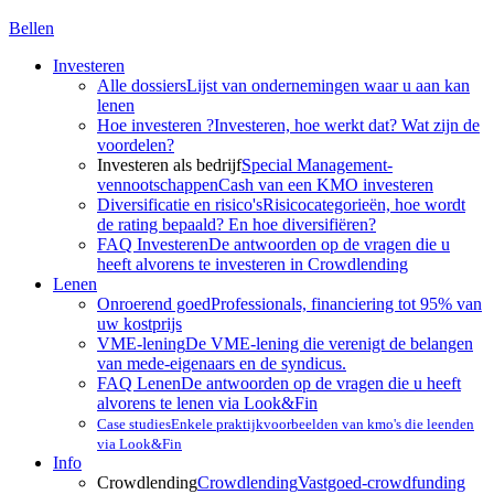
Bellen
Investeren
Alle dossiers
Lijst van ondernemingen waar u aan kan
lenen
Hoe investeren ?
Investeren, hoe werkt dat? Wat zijn de
voordelen?
Investeren als bedrijf
Special Management-
vennootschappen
Cash van een KMO investeren
Diversificatie en risico's
Risicocategorieën, hoe wordt
de rating bepaald? En hoe diversifiëren?
FAQ Investeren
De antwoorden op de vragen die u
heeft alvorens te investeren in Crowdlending
Lenen
Onroerend goed
Professionals, financiering tot 95% van
uw kostprijs
VME-lening
De VME-lening die verenigt de belangen
van mede-eigenaars en de syndicus.
FAQ Lenen
De antwoorden op de vragen die u heeft
alvorens te lenen via Look&Fin
Case studies
Enkele praktijkvoorbeelden van kmo's die leenden
via Look&Fin
Info
Crowdlending
Crowdlending
Vastgoed-crowdfunding