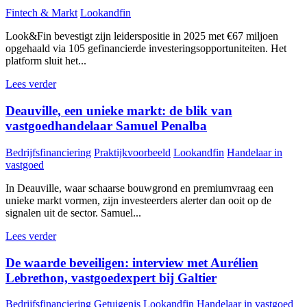
Fintech & Markt
Lookandfin
Look&Fin bevestigt zijn leiderspositie in 2025 met €67 miljoen
opgehaald via 105 gefinancierde investeringsopportuniteiten. Het
platform sluit het...
Lees verder
Deauville, een unieke markt: de blik van
vastgoedhandelaar Samuel Penalba
Bedrijfsfinanciering
Praktijkvoorbeeld
Lookandfin
Handelaar in
vastgoed
In Deauville, waar schaarse bouwgrond en premiumvraag een
unieke markt vormen, zijn investeerders alerter dan ooit op de
signalen uit de sector. Samuel...
Lees verder
De waarde beveiligen: interview met Aurélien
Lebrethon, vastgoedexpert bij Galtier
Bedrijfsfinanciering
Getuigenis
Lookandfin
Handelaar in vastgoed