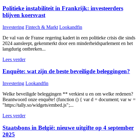
Politieke instabiliteit in Frankrijk: investeerders
blijven koersvast
Investering
Fintech & Markt
Lookandfin
De val van de Franse regering kadert in een politieke crisis die sinds
2024 aansleept, gekenmerkt door een minderheidsparlement en het
langdurig ontbreken...
Lees verder
Enquête: wat zijn de beste beveiligde beleggingen?
Investering
Lookandfin
Welke beveiligde beleggingen ** verkiest u en om welke redenen?
Beantwoord onze enquête! (function () { var d = document; var w =
"https://tally.so/widgets/embed.js";...
Lees verder
Staatsbons in België: nieuwe uitgifte op 4 september
2025