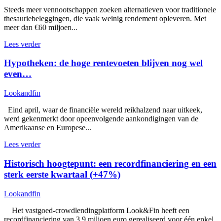
Steeds meer vennootschappen zoeken alternatieven voor traditionele
thesauriebeleggingen, die vaak weinig rendement opleveren. Met
meer dan €60 miljoen...
Lees verder
Hypotheken: de hoge rentevoeten blijven nog wel
even…
Lookandfin
Eind april, waar de financiële wereld reikhalzend naar uitkeek,
werd gekenmerkt door opeenvolgende aankondigingen van de
Amerikaanse en Europese...
Lees verder
Historisch hoogtepunt: een recordfinanciering en een
sterk eerste kwartaal (+47%)
Lookandfin
Het vastgoed-crowdlendingplatform Look&Fin heeft een
recordfinanciering van 3,9 miljoen euro gerealiseerd voor één enkel