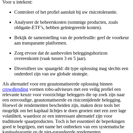
Voor u intekent:
Controleer of het profiel aansluit bij uw risicotolerantie.
Analyseer de beheerskosten (sommige producten, zoals
obligatie-ETF’s, hebben geïntegreerde kosten).
Bekijk de samenstelling van de portefeuille: geef de voorkeur
aan transparante platformen.
Zorg ervoor dat de aanbevolen beleggingshorizon
overeenkomt (vaak tussen 3 en 5 jaar).
Diversifieer uw spaargeld: dit type oplossing mag slechts een
onderdeel zijn van uw globale strategie.
Als alternatief voor een geautomatiseerde oplossing binnen
crowdlending
vormen robo-adviseurs met een veilig profiel een
relevante keuze voor voorzichtige beleggers die op zoek zijn naar
een eenvoudige, geautomatiseerde en risicomijdende belegging.
Hoewel de rendementen bescheiden zijn, maken deze tools het
mogelijk om het kapitaal lichtjes te doen groeien met een zeer lage
volatiliteit, waardoor ze een interessant alternatief zijn voor
traditionele spaarproducten. Toch is het essentieel de beperkingen
goed te begrijpen, met name het ontbreken van een systematische
kapitaalgarantie en de niet-garandeerde rendementen.