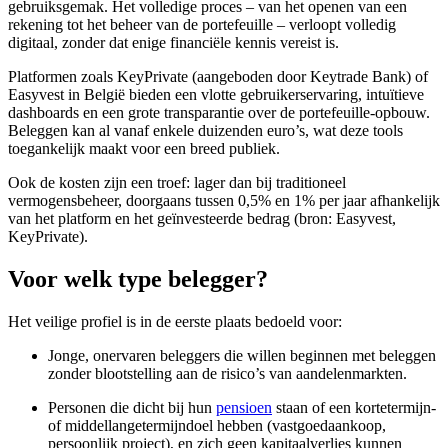
gebruiksgemak. Het volledige proces – van het openen van een
rekening tot het beheer van de portefeuille – verloopt volledig
digitaal, zonder dat enige financiële kennis vereist is.
Platformen zoals KeyPrivate (aangeboden door Keytrade Bank) of
Easyvest in België bieden een vlotte gebruikerservaring, intuïtieve
dashboards en een grote transparantie over de portefeuille-opbouw.
Beleggen kan al vanaf enkele duizenden euro’s, wat deze tools
toegankelijk maakt voor een breed publiek.
Ook de kosten zijn een troef: lager dan bij traditioneel
vermogensbeheer, doorgaans tussen 0,5% en 1% per jaar afhankelijk
van het platform en het geïnvesteerde bedrag (bron: Easyvest,
KeyPrivate).
Voor welk type belegger?
Het veilige profiel is in de eerste plaats bedoeld voor:
Jonge, onervaren beleggers die willen beginnen met beleggen
zonder blootstelling aan de risico’s van aandelenmarkten.
Personen die dicht bij hun
pensioen
staan of een kortetermijn-
of middellangetermijndoel hebben (vastgoedaankoop,
persoonlijk project), en zich geen kapitaalverlies kunnen