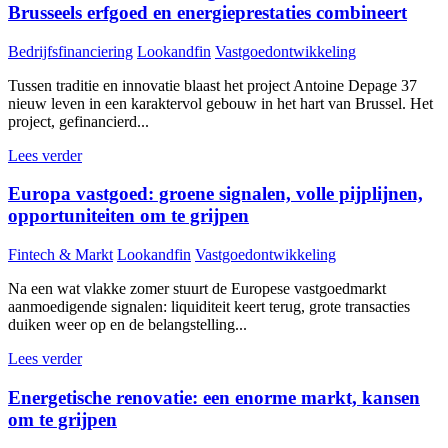
Brusseels erfgoed en energieprestaties combineert
Bedrijfsfinanciering
Lookandfin
Vastgoedontwikkeling
Tussen traditie en innovatie blaast het project Antoine Depage 37
nieuw leven in een karaktervol gebouw in het hart van Brussel. Het
project, gefinancierd...
Lees verder
Europa vastgoed: groene signalen, volle pijplijnen,
opportuniteiten om te grijpen
Fintech & Markt
Lookandfin
Vastgoedontwikkeling
Na een wat vlakke zomer stuurt de Europese vastgoedmarkt
aanmoedigende signalen: liquiditeit keert terug, grote transacties
duiken weer op en de belangstelling...
Lees verder
Energetische renovatie: een enorme markt, kansen
om te grijpen