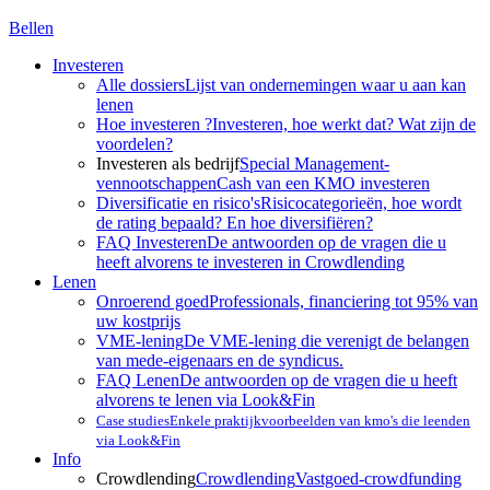
Bellen
Investeren
Alle dossiers
Lijst van ondernemingen waar u aan kan
lenen
Hoe investeren ?
Investeren, hoe werkt dat? Wat zijn de
voordelen?
Investeren als bedrijf
Special Management-
vennootschappen
Cash van een KMO investeren
Diversificatie en risico's
Risicocategorieën, hoe wordt
de rating bepaald? En hoe diversifiëren?
FAQ Investeren
De antwoorden op de vragen die u
heeft alvorens te investeren in Crowdlending
Lenen
Onroerend goed
Professionals, financiering tot 95% van
uw kostprijs
VME-lening
De VME-lening die verenigt de belangen
van mede-eigenaars en de syndicus.
FAQ Lenen
De antwoorden op de vragen die u heeft
alvorens te lenen via Look&Fin
Case studies
Enkele praktijkvoorbeelden van kmo's die leenden
via Look&Fin
Info
Crowdlending
Crowdlending
Vastgoed-crowdfunding