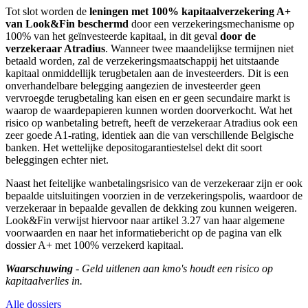
Tot slot worden de
leningen met 100% kapitaalverzekering A+
van Look&Fin beschermd
door een verzekeringsmechanisme op
100% van het geïnvesteerde kapitaal, in dit geval
door de
verzekeraar Atradius
. Wanneer twee maandelijkse termijnen niet
betaald worden, zal de verzekeringsmaatschappij het uitstaande
kapitaal onmiddellijk terugbetalen aan de investeerders. Dit is een
onverhandelbare belegging aangezien de investeerder geen
vervroegde terugbetaling kan eisen en er geen secundaire markt is
waarop de waardepapieren kunnen worden doorverkocht. Wat het
risico op wanbetaling betreft, heeft de verzekeraar Atradius ook een
zeer goede A1-rating, identiek aan die van verschillende Belgische
banken. Het wettelijke depositogarantiestelsel dekt dit soort
beleggingen echter niet.
Naast het feitelijke wanbetalingsrisico van de verzekeraar zijn er ook
bepaalde uitsluitingen voorzien in de verzekeringspolis, waardoor de
verzekeraar in bepaalde gevallen de dekking zou kunnen weigeren.
Look&Fin verwijst hiervoor naar artikel 3.27 van haar algemene
voorwaarden en naar het informatiebericht op de pagina van elk
dossier A+ met 100% verzekerd kapitaal.
Waarschuwing
- Geld uitlenen aan kmo's houdt een risico op
kapitaalverlies in.
Alle dossiers