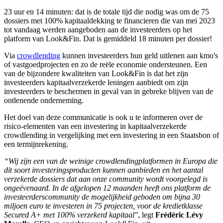
23 uur en 14 minuten: dat is de totale tijd die nodig was om de 75
dossiers met 100% kapitaaldekking te financieren die van mei 2023
tot vandaag werden aangeboden aan de investeerders op het
platform van Look&Fin. Dat is gemiddeld 18 minuten per dossier!
Via
crowdlending
kunnen investeerders hun geld uitlenen aan kmo's
of vastgoedprojecten en zo de reële economie ondersteunen. Een
van de bijzondere kwaliteiten van Look&Fin is dat het zijn
investeerders kapitaalverzekerde leningen aanbiedt om zijn
investeerders te beschermen in geval van in gebreke blijven van de
ontlenende onderneming.
Het doel van deze communicatie is ook u te informeren over de
risico-elementen van een investering in kapitaalverzekerde
crowdlending in vergelijking met een investering in een Staatsbon of
een termijnrekening.
“Wij zijn een van de weinige crowdlendingplatformen in Europa die
dit soort investeringsproducten kunnen aanbieden en het aantal
verzekerde dossiers dat aan onze community wordt voorgelegd is
ongeëvenaard. In de afgelopen 12 maanden heeft ons platform de
investeerderscommunity de mogelijkheid geboden om bijna 30
miljoen euro te investeren in 75 projecten, voor de kredietklasse
Secured A+ met 100% verzekerd kapitaal"
, legt
Frédéric Lévy