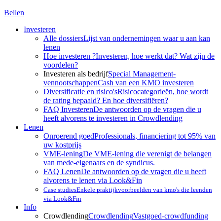
Bellen
Investeren
Alle dossiers
Lijst van ondernemingen waar u aan kan
lenen
Hoe investeren ?
Investeren, hoe werkt dat? Wat zijn de
voordelen?
Investeren als bedrijf
Special Management-
vennootschappen
Cash van een KMO investeren
Diversificatie en risico's
Risicocategorieën, hoe wordt
de rating bepaald? En hoe diversifiëren?
FAQ Investeren
De antwoorden op de vragen die u
heeft alvorens te investeren in Crowdlending
Lenen
Onroerend goed
Professionals, financiering tot 95% van
uw kostprijs
VME-lening
De VME-lening die verenigt de belangen
van mede-eigenaars en de syndicus.
FAQ Lenen
De antwoorden op de vragen die u heeft
alvorens te lenen via Look&Fin
Case studies
Enkele praktijkvoorbeelden van kmo's die leenden
via Look&Fin
Info
Crowdlending
Crowdlending
Vastgoed-crowdfunding