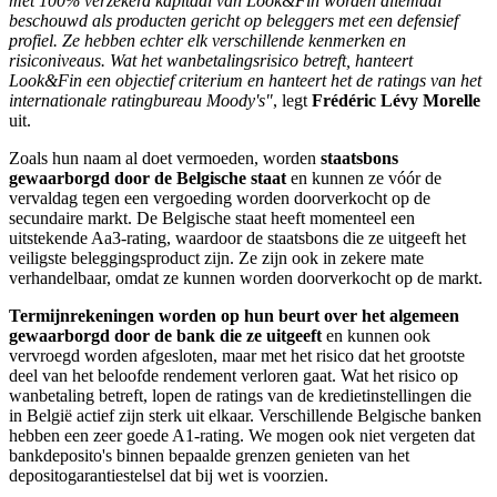
met 100% verzekerd kapitaal van Look&Fin worden allemaal
beschouwd als producten gericht op beleggers met een defensief
profiel. Ze hebben echter elk verschillende kenmerken en
risiconiveaus. Wat het wanbetalingsrisico betreft, hanteert
Look&Fin een objectief criterium en hanteert het de ratings van het
internationale ratingbureau Moody's"
, legt
Frédéric Lévy Morelle
uit.
Zoals hun naam al doet vermoeden, worden
staatsbons
gewaarborgd door de Belgische staat
en kunnen ze vóór de
vervaldag tegen een vergoeding worden doorverkocht op de
secundaire markt. De Belgische staat heeft momenteel een
uitstekende Aa3-rating, waardoor de staatsbons die ze uitgeeft het
veiligste beleggingsproduct zijn. Ze zijn ook in zekere mate
verhandelbaar, omdat ze kunnen worden doorverkocht op de markt.
Termijnrekeningen worden op hun beurt over het algemeen
gewaarborgd door de bank die ze uitgeeft
en kunnen ook
vervroegd worden afgesloten, maar met het risico dat het grootste
deel van het beloofde rendement verloren gaat. Wat het risico op
wanbetaling betreft, lopen de ratings van de kredietinstellingen die
in België actief zijn sterk uit elkaar. Verschillende Belgische banken
hebben een zeer goede A1-rating. We mogen ook niet vergeten dat
bankdeposito's binnen bepaalde grenzen genieten van het
depositogarantiestelsel dat bij wet is voorzien.