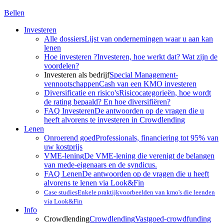
Bellen
Investeren
Alle dossiers
Lijst van ondernemingen waar u aan kan
lenen
Hoe investeren ?
Investeren, hoe werkt dat? Wat zijn de
voordelen?
Investeren als bedrijf
Special Management-
vennootschappen
Cash van een KMO investeren
Diversificatie en risico's
Risicocategorieën, hoe wordt
de rating bepaald? En hoe diversifiëren?
FAQ Investeren
De antwoorden op de vragen die u
heeft alvorens te investeren in Crowdlending
Lenen
Onroerend goed
Professionals, financiering tot 95% van
uw kostprijs
VME-lening
De VME-lening die verenigt de belangen
van mede-eigenaars en de syndicus.
FAQ Lenen
De antwoorden op de vragen die u heeft
alvorens te lenen via Look&Fin
Case studies
Enkele praktijkvoorbeelden van kmo's die leenden
via Look&Fin
Info
Crowdlending
Crowdlending
Vastgoed-crowdfunding