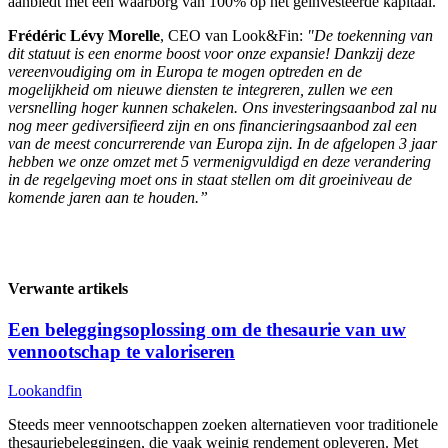
aanbiedt met een waarborg van 100% op het geïnvesteerde kapitaal.
Frédéric Lévy Morelle
, CEO van Look&Fin:
"De toekenning van
dit statuut is een enorme boost voor onze expansie! Dankzij deze
vereenvoudiging om in Europa te mogen optreden en de
mogelijkheid om nieuwe diensten te integreren, zullen we een
versnelling hoger kunnen schakelen. Ons investeringsaanbod zal nu
nog meer gediversifieerd zijn en ons financieringsaanbod zal een
van de meest concurrerende van Europa zijn. In de afgelopen 3 jaar
hebben we onze omzet met 5 vermenigvuldigd en deze verandering
in de regelgeving moet ons in staat stellen om dit groeiniveau de
komende jaren aan te houden.”
Verwante artikels
Een beleggingsoplossing om de thesaurie van uw
vennootschap te valoriseren
Lookandfin
Steeds meer vennootschappen zoeken alternatieven voor traditionele
thesauriebeleggingen, die vaak weinig rendement opleveren. Met