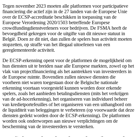
Tegen november 2023 moeten alle platformen voor participatieve
financiering die actief zijn in de 27 landen van de Europese Unie
over de ECSP-accreditatie beschikken in toepassing van de
Europese Verordening 2020/1503 betreffende Europese
crowdfundingdienstverleners voor bedrijven. De FSMA heeft de
bevoegdheid gekregen voor de uitgifte van dit nieuwe statuut in
België. Doen ze dit niet, dan zullen de spelers hun activiteit moeten
stopzetten, op straffe van het illegaal uitoefenen van een
gereglementeerde activiteit.
De ECSP-erkenning opent voor de platformen de mogelijkheid om
hun diensten uit te breiden naar alle Europese markten, zowel op het
vlak van projectfinanciering als het aantrekken van investeerders in
de Europese ruimte. Bovendien zullen nieuwe diensten die
voorheen niet waren toegestaan door de Belgische nationale
erkenning voortaan voorgesteld kunnen worden door erkende
spelers, zoals het aanbieden betalingsdiensten (mits het verkrijgen
van de ad-hocerkenning), het organiseren van individueel beheer
van kredietportefeuilles of het organiseren van een uithangbord om
de liquiditeit van beleggingen te verbeteren (op voorwaarde dat deze
diensten gedekt worden door de ECSP-erkenning). De platformen
worden ook onderworpen aan nieuwe verplichtingen om de
bescherming van de investeerders te versterken.