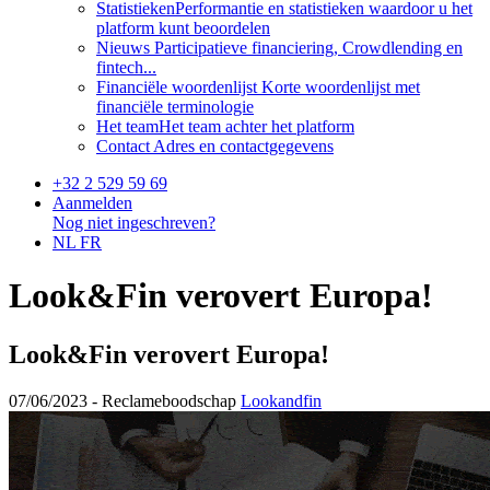
Statistieken
Performantie en statistieken waardoor u het
platform kunt beoordelen
Nieuws
Participatieve financiering, Crowdlending en
fintech...
Financiële woordenlijst
Korte woordenlijst met
financiële terminologie
Het team
Het team achter het platform
Contact
Adres en contactgegevens
+32 2 529 59 69
Aanmelden
Nog niet ingeschreven?
NL
FR
Look&Fin verovert Europa!
Look&Fin verovert Europa!
07/06/2023 -
Reclameboodschap
Lookandfin