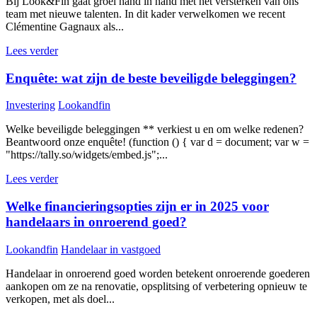
Bij Look&Fin gaat groei hand in hand met het versterken van ons
team met nieuwe talenten. In dit kader verwelkomen we recent
Clémentine Gagnaux als...
Lees verder
Enquête: wat zijn de beste beveiligde beleggingen?
Investering
Lookandfin
Welke beveiligde beleggingen ** verkiest u en om welke redenen?
Beantwoord onze enquête! (function () { var d = document; var w =
"https://tally.so/widgets/embed.js";...
Lees verder
Welke financieringsopties zijn er in 2025 voor
handelaars in onroerend goed?
Lookandfin
Handelaar in vastgoed
Handelaar in onroerend goed worden betekent onroerende goederen
aankopen om ze na renovatie, opsplitsing of verbetering opnieuw te
verkopen, met als doel...