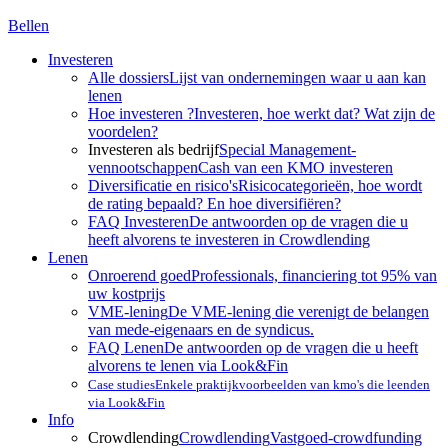
Bellen
Investeren
Alle dossiers
Lijst van ondernemingen waar u aan kan
lenen
Hoe investeren ?
Investeren, hoe werkt dat? Wat zijn de
voordelen?
Investeren als bedrijf
Special Management-
vennootschappen
Cash van een KMO investeren
Diversificatie en risico's
Risicocategorieën, hoe wordt
de rating bepaald? En hoe diversifiëren?
FAQ Investeren
De antwoorden op de vragen die u
heeft alvorens te investeren in Crowdlending
Lenen
Onroerend goed
Professionals, financiering tot 95% van
uw kostprijs
VME-lening
De VME-lening die verenigt de belangen
van mede-eigenaars en de syndicus.
FAQ Lenen
De antwoorden op de vragen die u heeft
alvorens te lenen via Look&Fin
Case studies
Enkele praktijkvoorbeelden van kmo's die leenden
via Look&Fin
Info
Crowdlending
Crowdlending
Vastgoed-crowdfunding