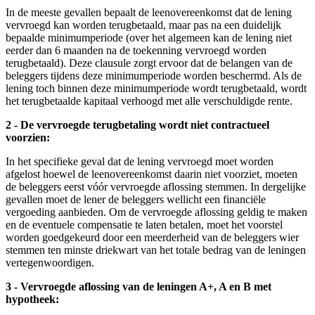
In de meeste gevallen bepaalt de leenovereenkomst dat de lening
vervroegd kan worden terugbetaald, maar pas na een duidelijk
bepaalde minimumperiode (over het algemeen kan de lening niet
eerder dan 6 maanden na de toekenning vervroegd worden
terugbetaald). Deze clausule zorgt ervoor dat de belangen van de
beleggers tijdens deze minimumperiode worden beschermd. Als de
lening toch binnen deze minimumperiode wordt terugbetaald, wordt
het terugbetaalde kapitaal verhoogd met alle verschuldigde rente.
2 - De vervroegde terugbetaling wordt niet contractueel
voorzien:
In het specifieke geval dat de lening vervroegd moet worden
afgelost hoewel de leenovereenkomst daarin niet voorziet, moeten
de beleggers eerst vóór vervroegde aflossing stemmen. In dergelijke
gevallen moet de lener de beleggers wellicht een financiële
vergoeding aanbieden. Om de vervroegde aflossing geldig te maken
en de eventuele compensatie te laten betalen, moet het voorstel
worden goedgekeurd door een meerderheid van de beleggers wier
stemmen ten minste driekwart van het totale bedrag van de leningen
vertegenwoordigen.
3 - Vervroegde aflossing van de leningen A+, A en B met
hypotheek: