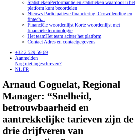
Statistieken
Performantie en statistieken waardoor u het
platform kunt beoordelen
Nieuws
Participatieve financiering, Crowdlending en
fintech...
Financiële woordenlijst
Korte woordenlijst met
financiële terminologie
Het team
Het team achter het platform
Contact
Adres en contactgegevens
+32 2 529 59 69
Aanmelden
Nog niet ingeschreven?
NL
FR
Arnaud Goguelat, Regional
Manager: “Snelheid,
betrouwbaarheid en
aantrekkelijke tarieven zijn de
drie drijfveren van