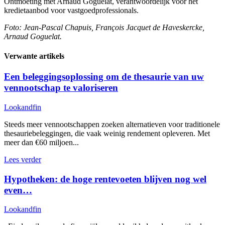
Ontmoeting met Arnaud Goguelat, verantwoordelijk voor het
kredietaanbod voor vastgoedprofessionals.
Foto: Jean-Pascal Chapuis, François Jacquet de Haveskercke,
Arnaud Goguelat.
Verwante artikels
Een beleggingsoplossing om de thesaurie van uw
vennootschap te valoriseren
Lookandfin
Steeds meer vennootschappen zoeken alternatieven voor traditionele
thesauriebeleggingen, die vaak weinig rendement opleveren. Met
meer dan €60 miljoen...
Lees verder
Hypotheken: de hoge rentevoeten blijven nog wel
even…
Lookandfin