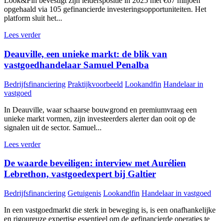
Look&Fin bevestigt zijn leiderspositie in 2025 met €67 miljoen
opgehaald via 105 gefinancierde investeringsopportuniteiten. Het
platform sluit het...
Lees verder
Deauville, een unieke markt: de blik van
vastgoedhandelaar Samuel Penalba
Bedrijfsfinanciering
Praktijkvoorbeeld
Lookandfin
Handelaar in
vastgoed
In Deauville, waar schaarse bouwgrond en premiumvraag een
unieke markt vormen, zijn investeerders alerter dan ooit op de
signalen uit de sector. Samuel...
Lees verder
De waarde beveiligen: interview met Aurélien
Lebrethon, vastgoedexpert bij Galtier
Bedrijfsfinanciering
Getuigenis
Lookandfin
Handelaar in vastgoed
In een vastgoedmarkt die sterk in beweging is, is een onafhankelijke
en rigoureuze expertise essentieel om de gefinancierde operaties te