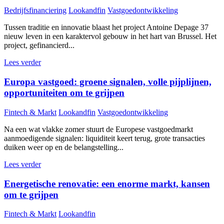
Bedrijfsfinanciering
Lookandfin
Vastgoedontwikkeling
Tussen traditie en innovatie blaast het project Antoine Depage 37
nieuw leven in een karaktervol gebouw in het hart van Brussel. Het
project, gefinancierd...
Lees verder
Europa vastgoed: groene signalen, volle pijplijnen,
opportuniteiten om te grijpen
Fintech & Markt
Lookandfin
Vastgoedontwikkeling
Na een wat vlakke zomer stuurt de Europese vastgoedmarkt
aanmoedigende signalen: liquiditeit keert terug, grote transacties
duiken weer op en de belangstelling...
Lees verder
Energetische renovatie: een enorme markt, kansen
om te grijpen
Fintech & Markt
Lookandfin