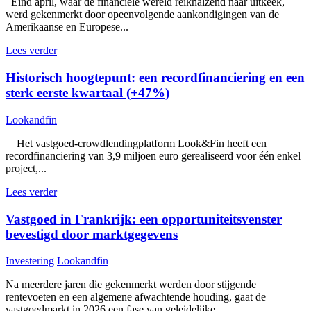
Eind april, waar de financiële wereld reikhalzend naar uitkeek,
werd gekenmerkt door opeenvolgende aankondigingen van de
Amerikaanse en Europese...
Lees verder
Historisch hoogtepunt: een recordfinanciering en een
sterk eerste kwartaal (+47%)
Lookandfin
Het vastgoed-crowdlendingplatform Look&Fin heeft een
recordfinanciering van 3,9 miljoen euro gerealiseerd voor één enkel
project,...
Lees verder
Vastgoed in Frankrijk: een opportuniteitsvenster
bevestigd door marktgegevens
Investering
Lookandfin
Na meerdere jaren die gekenmerkt werden door stijgende
rentevoeten en een algemene afwachtende houding, gaat de
vastgoedmarkt in 2026 een fase van geleidelijke...