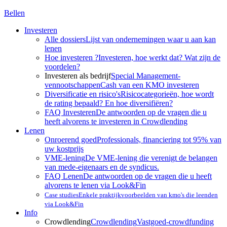
Bellen
Investeren
Alle dossiers
Lijst van ondernemingen waar u aan kan
lenen
Hoe investeren ?
Investeren, hoe werkt dat? Wat zijn de
voordelen?
Investeren als bedrijf
Special Management-
vennootschappen
Cash van een KMO investeren
Diversificatie en risico's
Risicocategorieën, hoe wordt
de rating bepaald? En hoe diversifiëren?
FAQ Investeren
De antwoorden op de vragen die u
heeft alvorens te investeren in Crowdlending
Lenen
Onroerend goed
Professionals, financiering tot 95% van
uw kostprijs
VME-lening
De VME-lening die verenigt de belangen
van mede-eigenaars en de syndicus.
FAQ Lenen
De antwoorden op de vragen die u heeft
alvorens te lenen via Look&Fin
Case studies
Enkele praktijkvoorbeelden van kmo's die leenden
via Look&Fin
Info
Crowdlending
Crowdlending
Vastgoed-crowdfunding