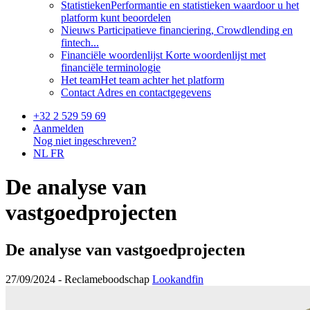
Statistieken
Performantie en statistieken waardoor u het
platform kunt beoordelen
Nieuws
Participatieve financiering, Crowdlending en
fintech...
Financiële woordenlijst
Korte woordenlijst met
financiële terminologie
Het team
Het team achter het platform
Contact
Adres en contactgegevens
+32 2 529 59 69
Aanmelden
Nog niet ingeschreven?
NL
FR
De analyse van
vastgoedprojecten
De analyse van vastgoedprojecten
27/09/2024 -
Reclameboodschap
Lookandfin