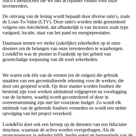
risico's identificeert die we niet acceptabel vinden voor onze
investeerders.
De omvang van de lening wordt bepaald door diverse ratio's, zoals
de Loan-To-Value (LTV). Deze ratio's worden strikt gemonitord
volgens ons risicobeleid, dat afhankelijk is van factoren zoals type
vastgoed, locatie, staat van het pand en energieprestaties.
Daarnaast nemen we sterke (zakelijke) zekerheden op in onze
dossiers om de belangen van onze investeerders te waarborgen.
Look&Fin was de pionier in Frankrijk op het gebied van
grootschalige toepassing van dit soort zekerheden.
We waren ook één van de eersten (en de enigen) die gebruik
maakten van een gecentraliseerde rekening voor de werken, die
door ons geopend wordt. Op deze manier worden fondsen die
bestemd zijn voor werken uitsluitend vrijgegeven na voorlegging
van de facturen, waarbij wordt gecontroleerd of deze in
overeenstemming zijn met het voorziene budget. Zo wordt elk
misbruik van de geleende fondsen vermeden en wordt een strikte
opvolging van het project verzekerd.
Look&Fin doet ook een beroep op de diensten van een fiduciaire
structuur, waarnaar de activa worden overgedragen. Als de
projecteigenaar in gebreke blijft, beslist enkel de begunstigde van de