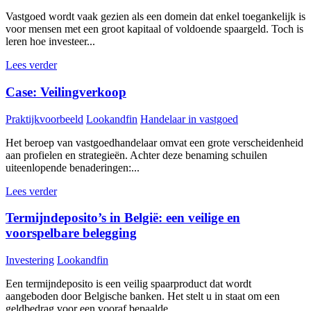
Vastgoed wordt vaak gezien als een domein dat enkel toegankelijk is
voor mensen met een groot kapitaal of voldoende spaargeld. Toch is
leren hoe investeer...
Lees verder
Case: Veilingverkoop
Praktijkvoorbeeld
Lookandfin
Handelaar in vastgoed
Het beroep van vastgoedhandelaar omvat een grote verscheidenheid
aan profielen en strategieën. Achter deze benaming schuilen
uiteenlopende benaderingen:...
Lees verder
Termijndeposito’s in België: een veilige en
voorspelbare belegging
Investering
Lookandfin
Een termijndeposito is een veilig spaarproduct dat wordt
aangeboden door Belgische banken. Het stelt u in staat om een
geldbedrag voor een vooraf bepaalde...