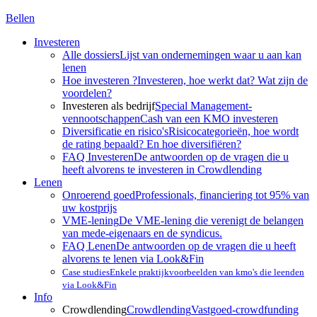
Bellen
Investeren
Alle dossiers
Lijst van ondernemingen waar u aan kan
lenen
Hoe investeren ?
Investeren, hoe werkt dat? Wat zijn de
voordelen?
Investeren als bedrijf
Special Management-
vennootschappen
Cash van een KMO investeren
Diversificatie en risico's
Risicocategorieën, hoe wordt
de rating bepaald? En hoe diversifiëren?
FAQ Investeren
De antwoorden op de vragen die u
heeft alvorens te investeren in Crowdlending
Lenen
Onroerend goed
Professionals, financiering tot 95% van
uw kostprijs
VME-lening
De VME-lening die verenigt de belangen
van mede-eigenaars en de syndicus.
FAQ Lenen
De antwoorden op de vragen die u heeft
alvorens te lenen via Look&Fin
Case studies
Enkele praktijkvoorbeelden van kmo's die leenden
via Look&Fin
Info
Crowdlending
Crowdlending
Vastgoed-crowdfunding