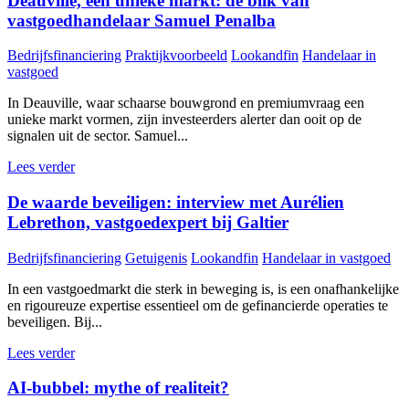
Deauville, een unieke markt: de blik van
vastgoedhandelaar Samuel Penalba
Bedrijfsfinanciering
Praktijkvoorbeeld
Lookandfin
Handelaar in
vastgoed
In Deauville, waar schaarse bouwgrond en premiumvraag een
unieke markt vormen, zijn investeerders alerter dan ooit op de
signalen uit de sector. Samuel...
Lees verder
De waarde beveiligen: interview met Aurélien
Lebrethon, vastgoedexpert bij Galtier
Bedrijfsfinanciering
Getuigenis
Lookandfin
Handelaar in vastgoed
In een vastgoedmarkt die sterk in beweging is, is een onafhankelijke
en rigoureuze expertise essentieel om de gefinancierde operaties te
beveiligen. Bij...
Lees verder
AI-bubbel: mythe of realiteit?