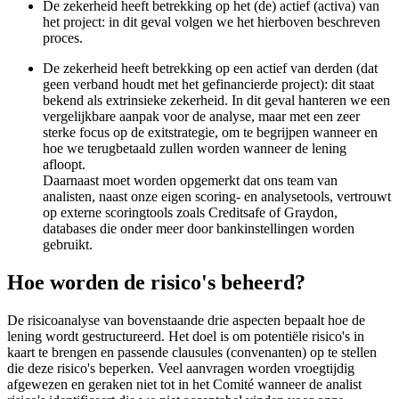
De zekerheid heeft betrekking op het (de) actief (activa) van
het project: in dit geval volgen we het hierboven beschreven
proces.
De zekerheid heeft betrekking op een actief van derden (dat
geen verband houdt met het gefinancierde project): dit staat
bekend als extrinsieke zekerheid. In dit geval hanteren we een
vergelijkbare aanpak voor de analyse, maar met een zeer
sterke focus op de exitstrategie, om te begrijpen wanneer en
hoe we terugbetaald zullen worden wanneer de lening
afloopt.
Daarnaast moet worden opgemerkt dat ons team van
analisten, naast onze eigen scoring- en analysetools, vertrouwt
op externe scoringtools zoals Creditsafe of Graydon,
databases die onder meer door bankinstellingen worden
gebruikt.
Hoe worden de risico's beheerd?
De risicoanalyse van bovenstaande drie aspecten bepaalt hoe de
lening wordt gestructureerd. Het doel is om potentiële risico's in
kaart te brengen en passende clausules (convenanten) op te stellen
die deze risico's beperken. Veel aanvragen worden vroegtijdig
afgewezen en geraken niet tot in het Comité wanneer de analist