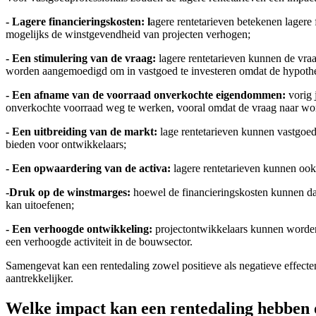
- Lagere financieringskosten: l
agere rentetarieven betekenen lagere
mogelijks de winstgevendheid van projecten verhogen;
- Een stimulering van de vraag:
lagere rentetarieven kunnen de vra
worden aangemoedigd om in vastgoed te investeren omdat de hypoth
- Een afname van de voorraad onverkochte eigendommen:
vorig
onverkochte voorraad weg te werken, vooral omdat de vraag naar woni
- Een uitbreiding van de markt:
lage rentetarieven kunnen vastgo
bieden voor ontwikkelaars;
- Een opwaardering van de activa:
lagere rentetarieven kunnen ook 
-Druk op de winstmarges:
hoewel de financieringskosten kunnen dal
kan uitoefenen;
- Een verhoogde ontwikkeling:
projectontwikkelaars kunnen worden
een verhoogde activiteit in de bouwsector.
Samengevat kan een rentedaling zowel positieve als negatieve effecten
aantrekkelijker.
Welke impact kan een rentedaling hebben 