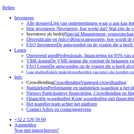
Bellen
Investeren
Alle dossiers
Lijst van ondernemingen waar u aan kan le
Hoe investeren ?
Investeren, hoe werkt dat? Wat zijn de 
Investeren als bedrijf
Special Management- vennootscha
Diversificatie en risico's
Risicocategorieën, hoe wordt de 
FAQ Investeren
De antwoorden op de vragen die u heeft 
Lenen
Onroerend goed
Professionals, financiering tot 95% van 
VME-lening
De VME-lening die verenigt de belangen va
FAQ Lenen
De antwoorden op de vragen die u heeft alv
Case studies
Enkele praktijkvoorbeelden van kmo's die leenden v
Info
Crowdlending
Crowdlending
Vastgoed-crowdfunding
Statistieken
Performantie en statistieken waardoor u het p
Nieuws
Participatieve financiering, Crowdlending en fint
Financiële woordenlijst
Korte woordenlijst met financiël
Het team
Het team achter het platform
Contact
Adres en contactgegevens
+32 2 529 59 69
Aanmelden
Nog niet ingeschreven?