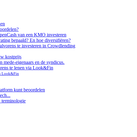
nen
voordelen?
ppen
Cash van een KMO investeren
rating bepaald? En hoe diversifiëren?
alvorens te investeren in Crowdlending
uw kostprijs
n mede-eigenaars en de syndicus.
orens te lenen via Look&Fin
ia Look&Fin
latform kunt beoordelen
ech...
e terminologie