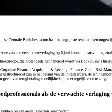
pese Centrale Bank beslist om haar belangrijkste rentetarieven ongewijzi
urozone zou een eerste renteverlaging op 6 juni kunnen plaatsvinden, zo
goedsector, die grotendeels gefinancierd wordt via Look&Fin? Thierry
n (Corporate Finance, Acquisition & Leverage Finance, Credit Risk Ma
l gestructureerd zijn in het belang van de investeerders, de leningenpor
in geval van terugbetalingsmoeilijkheden, en er tegelijk voor te zorgen 
edprofessionals als de verwachte verlaging v
t hebben op een aantal aspecten, waaronder: