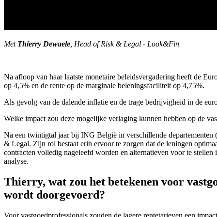
Met
Thierry Dewaele
, Head of Risk & Legal - Look&Fin
Na afloop van haar laatste monetaire beleidsvergadering heeft de Euro
op 4,5% en de rente op de marginale beleningsfaciliteit op 4,75%.
Als gevolg van de dalende inflatie en de trage bedrijvigheid in de e
Welke impact zou deze mogelijke verlaging kunnen hebben op de vast
Na een twintigtal jaar bij ING België in verschillende departemente
& Legal. Zijn rol bestaat erin ervoor te zorgen dat de leningen optimaa
contracten volledig nageleefd worden en alternatieven voor te stellen 
analyse.
Thierry, wat zou het betekenen voor vastgo
wordt doorgevoerd?
Voor vastgoedprofessionals zouden de lagere rentetarieven een impac