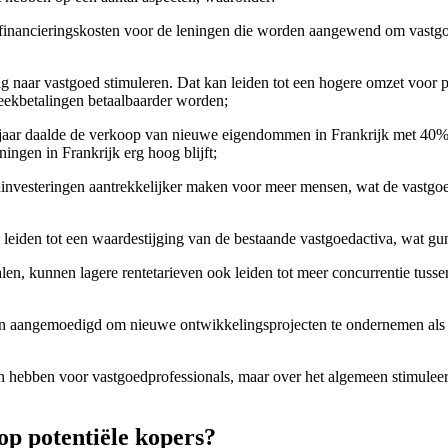
 financieringskosten voor de leningen die worden aangewend om vastgoe
ag naar vastgoed stimuleren. Dat kan leiden tot een hogere omzet voor
eekbetalingen betaalbaarder worden;
 jaar daalde de verkoop van nieuwe eigendommen in Frankrijk met 40
ngen in Frankrijk erg hoog blijft;
edinvesteringen aantrekkelijker maken voor meer mensen, wat de vast
leiden tot een waardestijging van de bestaande vastgoedactiva, wat guns
en, kunnen lagere rentetarieven ook leiden tot meer concurrentie tuss
 aangemoedigd om nieuwe ontwikkelingsprojecten te ondernemen als ge
 hebben voor vastgoedprofessionals, maar over het algemeen stimuleert 
op potentiële kopers?