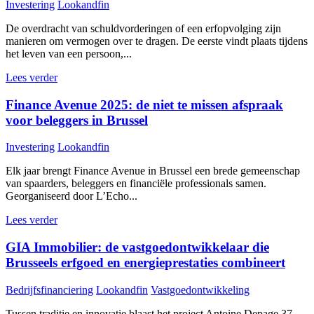
Investering
Lookandfin
De overdracht van schuldvorderingen of een erfopvolging zijn
manieren om vermogen over te dragen. De eerste vindt plaats tijdens
het leven van een persoon,...
Lees verder
Finance Avenue 2025: de niet te missen afspraak
voor beleggers in Brussel
Investering
Lookandfin
Elk jaar brengt Finance Avenue in Brussel een brede gemeenschap
van spaarders, beleggers en financiële professionals samen.
Georganiseerd door L’Echo...
Lees verder
GIA Immobilier: de vastgoedontwikkelaar die
Brusseels erfgoed en energieprestaties combineert
Bedrijfsfinanciering
Lookandfin
Vastgoedontwikkeling
Tussen traditie en innovatie blaast het project Antoine Depage 37