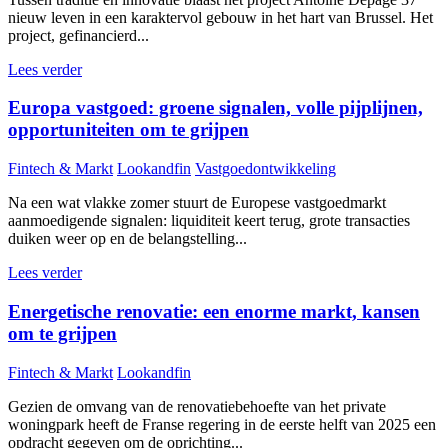
nieuw leven in een karaktervol gebouw in het hart van Brussel. Het
project, gefinancierd...
Lees verder
Europa vastgoed: groene signalen, volle pijplijnen,
opportuniteiten om te grijpen
Fintech & Markt
Lookandfin
Vastgoedontwikkeling
Na een wat vlakke zomer stuurt de Europese vastgoedmarkt
aanmoedigende signalen: liquiditeit keert terug, grote transacties
duiken weer op en de belangstelling...
Lees verder
Energetische renovatie: een enorme markt, kansen
om te grijpen
Fintech & Markt
Lookandfin
Gezien de omvang van de renovatiebehoefte van het private
woningpark heeft de Franse regering in de eerste helft van 2025 een
opdracht gegeven om de oprichting...