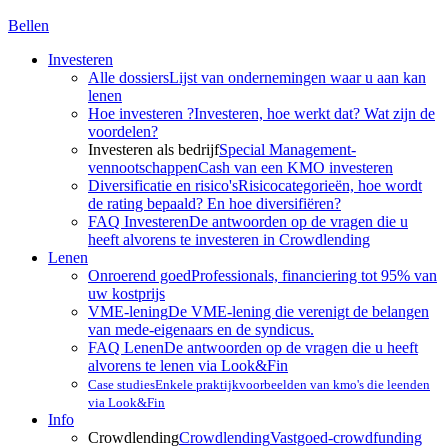
Bellen
Investeren
Alle dossiers
Lijst van ondernemingen waar u aan kan
lenen
Hoe investeren ?
Investeren, hoe werkt dat? Wat zijn de
voordelen?
Investeren als bedrijf
Special Management-
vennootschappen
Cash van een KMO investeren
Diversificatie en risico's
Risicocategorieën, hoe wordt
de rating bepaald? En hoe diversifiëren?
FAQ Investeren
De antwoorden op de vragen die u
heeft alvorens te investeren in Crowdlending
Lenen
Onroerend goed
Professionals, financiering tot 95% van
uw kostprijs
VME-lening
De VME-lening die verenigt de belangen
van mede-eigenaars en de syndicus.
FAQ Lenen
De antwoorden op de vragen die u heeft
alvorens te lenen via Look&Fin
Case studies
Enkele praktijkvoorbeelden van kmo's die leenden
via Look&Fin
Info
Crowdlending
Crowdlending
Vastgoed-crowdfunding