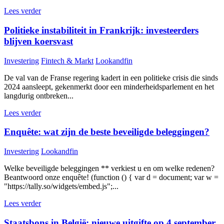
Lees verder
Politieke instabiliteit in Frankrijk: investeerders
blijven koersvast
Investering
Fintech & Markt
Lookandfin
De val van de Franse regering kadert in een politieke crisis die sinds
2024 aansleept, gekenmerkt door een minderheidsparlement en het
langdurig ontbreken...
Lees verder
Enquête: wat zijn de beste beveiligde beleggingen?
Investering
Lookandfin
Welke beveiligde beleggingen ** verkiest u en om welke redenen?
Beantwoord onze enquête! (function () { var d = document; var w =
"https://tally.so/widgets/embed.js";...
Lees verder
Staatsbons in België: nieuwe uitgifte op 4 september