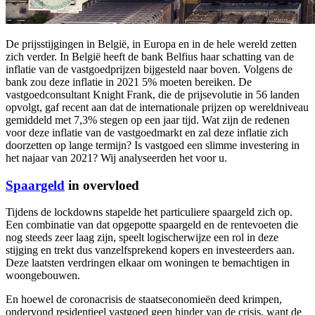
De prijsstijgingen in België, in Europa en in de hele wereld zetten
zich verder. In België heeft de bank Belfius haar schatting van de
inflatie van de vastgoedprijzen bijgesteld naar boven. Volgens de
bank zou deze inflatie in 2021 5% moeten bereiken. De
vastgoedconsultant Knight Frank, die de prijsevolutie in 56 landen
opvolgt, gaf recent aan dat de internationale prijzen op wereldniveau
gemiddeld met 7,3% stegen op een jaar tijd. Wat zijn de redenen
voor deze inflatie van de vastgoedmarkt en zal deze inflatie zich
doorzetten op lange termijn? Is vastgoed een slimme investering in
het najaar van 2021? Wij analyseerden het voor u.
Spaargeld
in overvloed
Tijdens de lockdowns stapelde het particuliere spaargeld zich op.
Een combinatie van dat opgepotte spaargeld en de rentevoeten die
nog steeds zeer laag zijn, speelt logischerwijze een rol in deze
stijging en trekt dus vanzelfsprekend kopers en investeerders aan.
Deze laatsten verdringen elkaar om woningen te bemachtigen in
woongebouwen.
En hoewel de coronacrisis de staatseconomieën deed krimpen,
ondervond residentieel vastgoed geen hinder van de crisis, want de