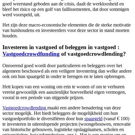
goed weerstand geboden aan de crisis, daalt de werkloosheid en
bleef het risico op een golf van faillissementen, dat door sommigen
werd voorspeld, uit.
Het zijn deze macro-economische elementen die de sterke motivatie
van huishoudens en investeerders voor deze sector in stand moeten
houden.
I
nvesteren in vastgoed of beleggen in vastgoed :
Vastgoedcrowdfunding
of vastgoedcrowdlending?
Onroerend goed wordt door particulieren en beleggers over het
algemeen beschouwd als een veiligere investering dan welke andere
ook om hun spaargeld in onder te brengen en te laten opbrengen.
Hett kopen van een woning om erin te wonen of om te verhuren
vereist gewoonlijk een aanzienlijke hoeveelheid eigen vermogen,
vooral in een periode van stijgende prijzen.
Vastgoedcrowdlending
maakt een andere benadering van deze
sector mogelijk. Het biedt beleggers de mogelijkheid om hun
vastgoedportfolio te diversifiëren door hun
spaargeld
(vanaf € 100)
te investeren in uiteenlopende projecten (woongebouwen, renovatie
van historische gebouwen, logistieke opslagplaatsen, scholen en
universiteiten, bejaardentehuizen, enz.). Het is een manier om op