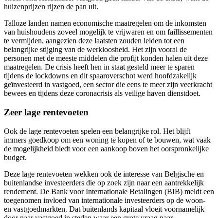
huizenprijzen rijzen de pan uit.
Talloze landen namen economische maatregelen om de inkomsten
van huishoudens zoveel mogelijk te vrijwaren en om faillissementen
te vermijden, aangezien deze laatsten zouden leiden tot een
belangrijke stijging van de werkloosheid. Het zijn vooral de
personen met de meeste middelen die profijt konden halen uit deze
maatregelen. De crisis heeft hen in staat gesteld meer te sparen
tijdens de lockdowns en dit spaaroverschot werd hoofdzakelijk
geïnvesteerd in vastgoed, een sector die eens te meer zijn veerkracht
bewees en tijdens deze coronacrisis als veilige haven dienstdoet.
Zeer lage rentevoeten
Ook de lage rentevoeten spelen een belangrijke rol. Het blijft
immers goedkoop om een woning te kopen of te bouwen, wat vaak
de mogelijkheid biedt voor een aankoop boven het oorspronkelijke
budget.
Deze lage rentevoeten wekken ook de interesse van Belgische en
buitenlandse investeerders die op zoek zijn naar een aantrekkelijk
rendement. De Bank voor Internationale Betalingen (BIB) meldt een
toegenomen invloed van internationale investeerders op de woon-
en vastgoedmarkten. Dat buitenlands kapitaal vloeit voornamelijk
door naar vastgoed in steden waar een grote vraag naar