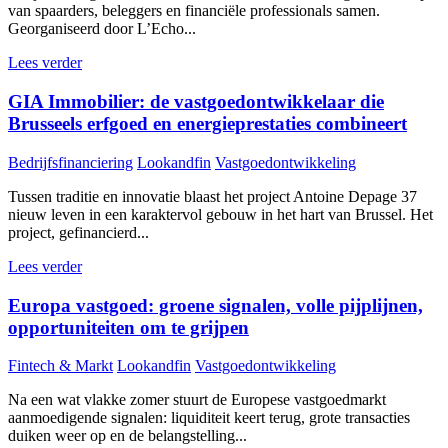
van spaarders, beleggers en financiële professionals samen.
Georganiseerd door L’Echo...
Lees verder
GIA Immobilier: de vastgoedontwikkelaar die
Brusseels erfgoed en energieprestaties combineert
Bedrijfsfinanciering
Lookandfin
Vastgoedontwikkeling
Tussen traditie en innovatie blaast het project Antoine Depage 37
nieuw leven in een karaktervol gebouw in het hart van Brussel. Het
project, gefinancierd...
Lees verder
Europa vastgoed: groene signalen, volle pijplijnen,
opportuniteiten om te grijpen
Fintech & Markt
Lookandfin
Vastgoedontwikkeling
Na een wat vlakke zomer stuurt de Europese vastgoedmarkt
aanmoedigende signalen: liquiditeit keert terug, grote transacties
duiken weer op en de belangstelling...