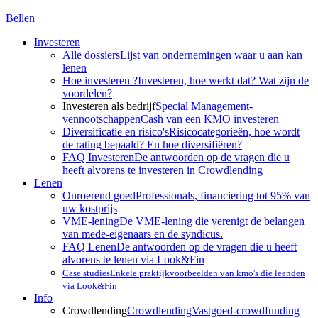
Bellen
Investeren
Alle dossiers
Lijst van ondernemingen waar u aan kan
lenen
Hoe investeren ?
Investeren, hoe werkt dat? Wat zijn de
voordelen?
Investeren als bedrijf
Special Management-
vennootschappen
Cash van een KMO investeren
Diversificatie en risico's
Risicocategorieën, hoe wordt
de rating bepaald? En hoe diversifiëren?
FAQ Investeren
De antwoorden op de vragen die u
heeft alvorens te investeren in Crowdlending
Lenen
Onroerend goed
Professionals, financiering tot 95% van
uw kostprijs
VME-lening
De VME-lening die verenigt de belangen
van mede-eigenaars en de syndicus.
FAQ Lenen
De antwoorden op de vragen die u heeft
alvorens te lenen via Look&Fin
Case studies
Enkele praktijkvoorbeelden van kmo's die leenden
via Look&Fin
Info
Crowdlending
Crowdlending
Vastgoed-crowdfunding