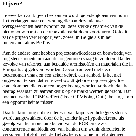
blijven?
Telewerken zal blijven bestaan en wordt geleidelijk aan een norm.
Het verlangen naar een woning die aan deze nieuwe
werkgewoonten beantwoordt, zal deze sterke dynamiek van de
nieuwbouwmarkt en de renovatiemarkt doen voortduren. Ook dit
zal de prijzen verder opdrijven, zowel in België als in het
buitenland, aldus Belfius.
Aan de andere kant hebben projectontwikkelaars en bouwbedrijven
nog steeds moeite om aan de toegenomen vraag te voldoen. Dat ten
gevolge van tekorten aan bepaalde grondstoffen en materialen die in
Europa traag geleverd worden. Geconfronteerd met deze
toegenomen vraag en een zeker gebrek aan aanbod, is het niet
ongewoon te zien dat er te veel wordt geboden op zeer gewilde
eigendommen die voor een hoger bedrag worden verkocht dan het
bedrag waaraan zij aanvankelijk op de markt werden gebracht. Dat
noemen we het FOMO-effect (‘Fear Of Missing Out’), het angst om
een opportuniteit te missen.
Daarbij komt nog dat de interesse van kopers en beleggers steeds
wordt aangewakkerd door de bijzonder lage hypotheekrente als
gevolg van het monetaire beleid van de ECB en de zeer
concurrerende aanbiedingen van banken om woningkredieten te
verkopen. Tot slot heeft de Belgische economie in het algemeen