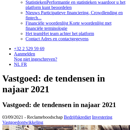
Statistieken
Performantie en statistieken waardoor u het
platform kunt beoordelen
Nieuws
Participatieve financiering, Crowdlending en
fintech...
Financiële woordenlijst
Korte woordenlijst met
financiële terminologie
Het team
Het team achter het platform
Contact
Adres en contactgegevens
+32 2 529 59 69
Aanmelden
Nog niet ingeschreven?
NL
FR
Vastgoed: de tendensen in
najaar 2021
Vastgoed: de tendensen in najaar 2021
03/09/2021 -
Reclameboodschap
Bedrijfskrediet
Investering
Vastgoedontwikkeling