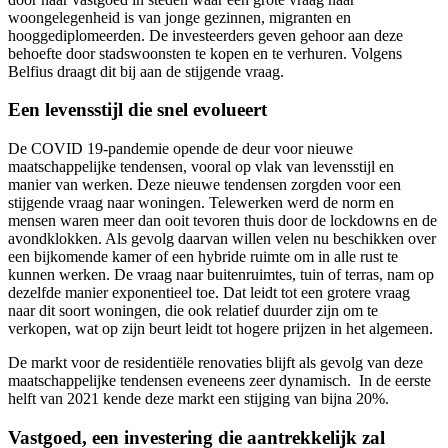
woongelegenheid is van jonge gezinnen, migranten en
hooggediplomeerden. De investeerders geven gehoor aan deze
behoefte door stadswoonsten te kopen en te verhuren. Volgens
Belfius draagt dit bij aan de stijgende vraag.
Een levensstijl die snel evolueert
De COVID 19-pandemie opende de deur voor nieuwe
maatschappelijke tendensen, vooral op vlak van levensstijl en
manier van werken. Deze nieuwe tendensen zorgden voor een
stijgende vraag naar woningen. Telewerken werd de norm en
mensen waren meer dan ooit tevoren thuis door de lockdowns en de
avondklokken. Als gevolg daarvan willen velen nu beschikken over
een bijkomende kamer of een hybride ruimte om in alle rust te
kunnen werken. De vraag naar buitenruimtes, tuin of terras, nam op
dezelfde manier exponentieel toe. Dat leidt tot een grotere vraag
naar dit soort woningen, die ook relatief duurder zijn om te
verkopen, wat op zijn beurt leidt tot hogere prijzen in het algemeen.
De markt voor de residentiële renovaties blijft als gevolg van deze
maatschappelijke tendensen eveneens zeer dynamisch. In de eerste
helft van 2021 kende deze markt een stijging van bijna 20%.
Vastgoed, een investering die aantrekkelijk zal