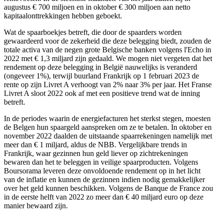
augustus € 700 miljoen en in oktober € 300 miljoen aan netto
kapitaalonttrekkingen hebben geboekt.
Wat de spaarboekjes betreft, die door de spaarders worden
gewaardeerd voor de zekerheid die deze belegging biedt, zouden de
totale activa van de negen grote Belgische banken volgens l'Echo in
2022 met € 1,3 miljard zijn gedaald. We mogen niet vergeten dat het
rendement op deze belegging in België nauwelijks is veranderd
(ongeveer 1%), terwijl buurland Frankrijk op 1 februari 2023 de
rente op zijn Livret A verhoogt van 2% naar 3% per jaar. Het Franse
Livret A sloot 2022 ook af met een positieve trend wat de inning
betreft.
In de periodes waarin de energiefacturen het sterkst stegen, moesten
de Belgen hun spaargeld aanspreken om ze te betalen. In oktober en
november 2022 daalden de uitstaande spaarrekeningen namelijk met
meer dan € 1 miljard, aldus de NBB. Vergelijkbare trends in
Frankrijk, waar gezinnen hun geld liever op zichtrekeningen
bewaren dan het te beleggen in veilige spaarproducten. Volgens
Boursorama leveren deze onvoldoende rendement op in het licht
van de inflatie en kunnen de gezinnen indien nodig gemakkelijker
over het geld kunnen beschikken. Volgens de Banque de France zou
in de eerste helft van 2022 zo meer dan € 40 miljard euro op deze
manier bewaard zijn.