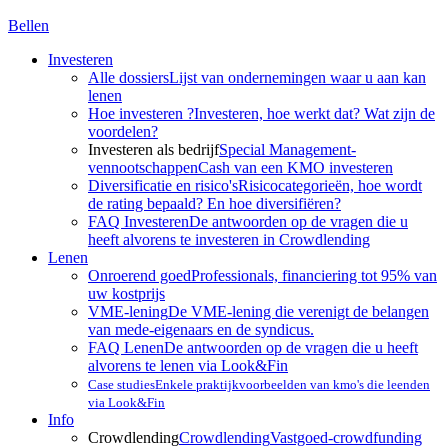
Bellen
Investeren
Alle dossiers
Lijst van ondernemingen waar u aan kan
lenen
Hoe investeren ?
Investeren, hoe werkt dat? Wat zijn de
voordelen?
Investeren als bedrijf
Special Management-
vennootschappen
Cash van een KMO investeren
Diversificatie en risico's
Risicocategorieën, hoe wordt
de rating bepaald? En hoe diversifiëren?
FAQ Investeren
De antwoorden op de vragen die u
heeft alvorens te investeren in Crowdlending
Lenen
Onroerend goed
Professionals, financiering tot 95% van
uw kostprijs
VME-lening
De VME-lening die verenigt de belangen
van mede-eigenaars en de syndicus.
FAQ Lenen
De antwoorden op de vragen die u heeft
alvorens te lenen via Look&Fin
Case studies
Enkele praktijkvoorbeelden van kmo's die leenden
via Look&Fin
Info
Crowdlending
Crowdlending
Vastgoed-crowdfunding