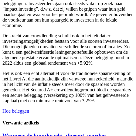
beleggingen. Investeerders gaan ook steeds vaker op zoek naar
“impact investing”, d.w.z. dat zij willen begrijpen waar hun geld
naartoe gaat en waarvoor het gebruikt wordt. Ze geven er bovendien
de voorkeur aan om hun spaargeld te investeren in de lokale
economie.
De kracht van crowdlending schuilt ook in het feit dat er
investeringsmogelijkheden bestaan voor alle soorten investeerders.
Die mogelijkheden omvatten verschillende sectoren of locaties. Zo
kunt u een gediversifieerde leningenportefeuille opbouwen om de
algemene prestatie ervan te optimaliseren. Deze belegging bood in
2022 aldus een globaal rendement van +5,92%.
Het is ook een echt alternatief voor de traditionele spaarrekening of
het Livret A, die aantrekkelijk zijn vanwege hun zekerheid, maar die
in het licht van de inflatie steeds meer door de spaarders worden
gemeden. Het Secured A+ crowdlendingproduct biedt de spaarders
een secure belegging (verzekering op 100% van het geïnvesteerde
kapitaal) met een minimale rentevoet van 3,25%.
Hoe beleggen
Verwante artikels
Wanneer de koopkracht afneemt, worden