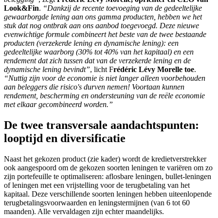
Look&Fin
.
“Dankzij de recente toevoeging van de gedeeltelijke
gewaarborgde lening aan ons gamma producten, hebben we het
stuk dat nog ontbrak aan ons aanbod toegevoegd. Deze nieuwe
evenwichtige formule combineert het beste van de twee bestaande
producten (verzekerde lening en dynamische lening): een
gedeeltelijke waarborg (30% tot 40% van het kapitaal) en een
rendement dat zich tussen dat van de verzekerde lening en de
dynamische lening bevindt”
, licht F
rédéric Lévy Morelle toe
.
“Nuttig zijn voor de economie is niet langer alleen voorbehouden
aan beleggers die risico's durven nemen! Voortaan kunnen
rendement, bescherming en ondersteuning van de reële economie
met elkaar gecombineerd worden.”
De twee transversale aandachtspunten:
looptijd en diversificatie
Naast het gekozen product (zie kader) wordt de kredietverstrekker
ook aangespoord om de gekozen soorten leningen te variëren om zo
zijn portefeuille te optimaliseren: aflosbare leningen, bullet-leningen
of leningen met een vrijstelling voor de terugbetaling van het
kapitaal. Deze verschillende soorten leningen hebben uiteenlopende
terugbetalingsvoorwaarden en leningstermijnen (van 6 tot 60
maanden). Alle vervaldagen zijn echter maandelijks.