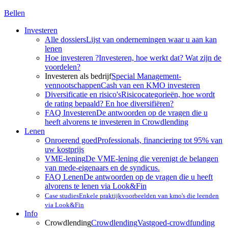
Bellen
Investeren
Alle dossiers
Lijst van ondernemingen waar u aan kan
lenen
Hoe investeren ?
Investeren, hoe werkt dat? Wat zijn de
voordelen?
Investeren als bedrijf
Special Management-
vennootschappen
Cash van een KMO investeren
Diversificatie en risico's
Risicocategorieën, hoe wordt
de rating bepaald? En hoe diversifiëren?
FAQ Investeren
De antwoorden op de vragen die u
heeft alvorens te investeren in Crowdlending
Lenen
Onroerend goed
Professionals, financiering tot 95% van
uw kostprijs
VME-lening
De VME-lening die verenigt de belangen
van mede-eigenaars en de syndicus.
FAQ Lenen
De antwoorden op de vragen die u heeft
alvorens te lenen via Look&Fin
Case studies
Enkele praktijkvoorbeelden van kmo's die leenden
via Look&Fin
Info
Crowdlending
Crowdlending
Vastgoed-crowdfunding