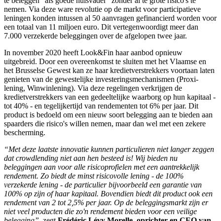
te beleggen "als goede huisvader" zonder al te grote risico's te
nemen. Via deze ware revolutie op de markt voor participatieve
leningen konden intussen al 50 aanvragen gefinancierd worden voor
een totaal van 11 miljoen euro. Dit vertegenwoordigt meer dan
7.000 verzekerde beleggingen over de afgelopen twee jaar.
In november 2020 heeft Look&Fin haar aanbod opnieuw
uitgebreid. Door een overeenkomst te sluiten met het Vlaamse en
het Brusselse Gewest kan ze haar kredietverstrekkers voortaan laten
genieten van de gewestelijke investeringsmechanismen (Proxi-
lening, Winwinlening). Via deze regelingen verkrijgen de
kredietverstrekkers van een gedeeltelijke waarborg op hun kapitaal -
tot 40% - en tegelijkertijd van rendementen tot 6% per jaar. Dit
product is bedoeld om een nieuw soort belegging aan te bieden aan
spaarders die risico's willen nemen, maar dan wel met een zekere
bescherming.
“Met deze laatste innovatie kunnen particulieren niet langer zeggen
dat crowdlending niet aan hen besteed is! Wij bieden nu
beleggingen aan voor alle risicoprofielen met een aantrekkelijk
rendement. Zo biedt de minst risicovolle lening - de 100%
verzekerde lening - de particulier bijvoorbeeld een garantie van
100% op zijn of haar kapitaal. Bovendien biedt dit product ook een
rendement van 2 tot 2,5% per jaar. Op de beleggingsmarkt zijn er
niet veel producten die zo'n rendement bieden voor een veilige
belegging”
, zegt
Frédéric Lévy Morelle, oprichter en CEO van