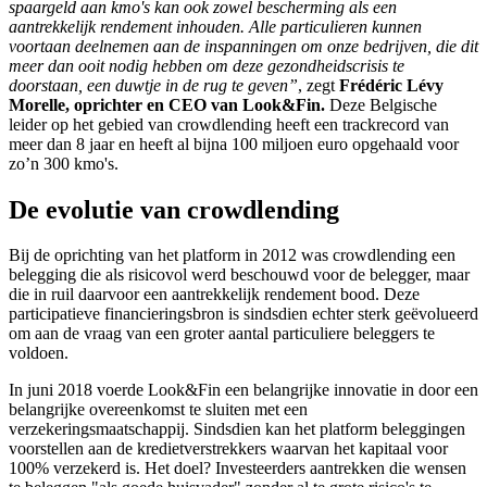
spaargeld aan kmo's kan ook zowel bescherming als een
aantrekkelijk rendement inhouden. Alle particulieren kunnen
voortaan deelnemen aan de inspanningen om onze bedrijven, die dit
meer dan ooit nodig hebben om deze gezondheidscrisis te
doorstaan, een duwtje in de rug te geven”
, zegt
Frédéric Lévy
Morelle, oprichter en CEO van Look&Fin.
Deze Belgische
leider op het gebied van crowdlending heeft een trackrecord van
meer dan 8 jaar en heeft al bijna 100 miljoen euro opgehaald voor
zo’n 300 kmo's.
De evolutie van crowdlending
Bij de oprichting van het platform in 2012 was crowdlending een
belegging die als risicovol werd beschouwd voor de belegger, maar
die in ruil daarvoor een aantrekkelijk rendement bood. Deze
participatieve financieringsbron is sindsdien echter sterk geëvolueerd
om aan de vraag van een groter aantal particuliere beleggers te
voldoen.
In juni 2018 voerde Look&Fin een belangrijke innovatie in door een
belangrijke overeenkomst te sluiten met een
verzekeringsmaatschappij. Sindsdien kan het platform beleggingen
voorstellen aan de kredietverstrekkers waarvan het kapitaal voor
100% verzekerd is. Het doel? Investeerders aantrekken die wensen