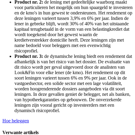
Product nr. 2:
de lening met gedeeltelijke waarborg maakt
voor particulieren het mogelijk om hun spaargeld te investeren
en de kmo's in hun gewest te ondersteunen. Het rendement op
deze leningen varieert tussen 3,9% en 6% per jaar. Indien de
lener in gebreke blijft, wordt 30% of 40% van het uitstaande
kapitaal terugbetaald in de vorm van een belastingkrediet dat
wordt toegekend door het gewest waarin de
kredietverstrekker domicilie heeft. Deze leningen zijn met
name bedoeld voor beleggers met een evenwichtig
risicoprofiel.
Product nr. 3:
de dynamische lening biedt een rendement dat
afhankelijk is van het risico van het dossier. De evaluatie van
dit risico wordt per geval uitgevoerd door de analisten van
Look&Fin voor elke lener (de kmo). Het rendement op dit
soort leningen varieert tussen 6% en 9% per jaar. Ook in de
vastgoedsector, een solide sector met een lage volatiliteit,
worden hoogrenderende dossiers aangeboden via dit soort
leningen. In deze gevallen geniet de belegger, net als banken,
van hypotheekgaranties op gebouwen. De onverzekerde
leningen zijn vooral gericht op investeerders met een
dynamisch risicoprofiel.
Hoe beleggen
Verwante artikels