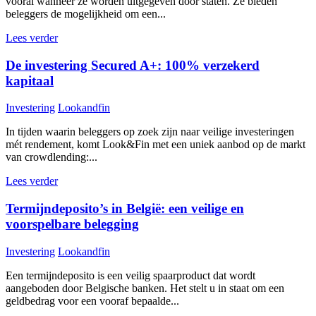
vooral wanneer ze worden uitgegeven door staten. Ze bieden
beleggers de mogelijkheid om een...
Lees verder
De investering Secured A+: 100% verzekerd
kapitaal
Investering
Lookandfin
In tijden waarin beleggers op zoek zijn naar veilige investeringen
mét rendement, komt Look&Fin met een uniek aanbod op de markt
van crowdlending:...
Lees verder
Termijndeposito’s in België: een veilige en
voorspelbare belegging
Investering
Lookandfin
Een termijndeposito is een veilig spaarproduct dat wordt
aangeboden door Belgische banken. Het stelt u in staat om een
geldbedrag voor een vooraf bepaalde...