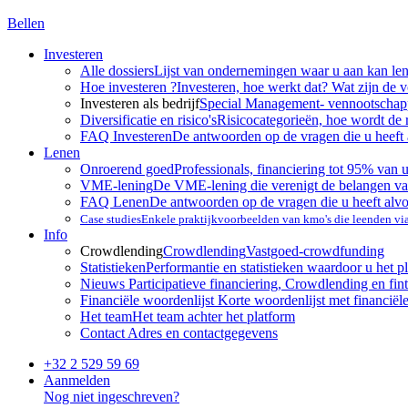
Bellen
Investeren
Alle dossiers
Lijst van ondernemingen waar u aan kan le
Hoe investeren ?
Investeren, hoe werkt dat? Wat zijn de 
Investeren als bedrijf
Special Management- vennootscha
Diversificatie en risico's
Risicocategorieën, hoe wordt de 
FAQ Investeren
De antwoorden op de vragen die u heeft 
Lenen
Onroerend goed
Professionals, financiering tot 95% van 
VME-lening
De VME-lening die verenigt de belangen va
FAQ Lenen
De antwoorden op de vragen die u heeft alv
Case studies
Enkele praktijkvoorbeelden van kmo's die leenden v
Info
Crowdlending
Crowdlending
Vastgoed-crowdfunding
Statistieken
Performantie en statistieken waardoor u het p
Nieuws
Participatieve financiering, Crowdlending en fint
Financiële woordenlijst
Korte woordenlijst met financiël
Het team
Het team achter het platform
Contact
Adres en contactgegevens
+32 2 529 59 69
Aanmelden
Nog niet ingeschreven?