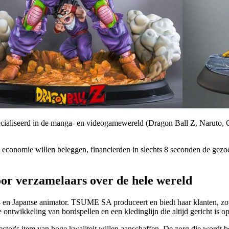
pecialiseerd in de manga- en videogamewereld (Dragon Ball Z, Naruto, 
le economie willen beleggen, financierden in slechts 8 seconden de gezo
oor verzamelaars over de hele wereld
n Japanse animator. TSUME SA produceert en biedt haar klanten, zow
de ontwikkeling van bordspellen en een kledinglijn die altijd gericht is o
ector's item van hoge kwaliteit willen aanschaffen. De zorg die wordt b