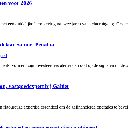
hten voor 2026
t een duidelijke heropleving na twee jaren van achteruitgang. Gesterkt 
andelaar Samuel Penalba
goed
kt vormen, zijn investeerders alerter dan ooit op de signalen uit de s
on, vastgoedexpert bij Galtier
 rigoureuze expertise essentieel om de gefinancierde operaties te beveil
s erfgoed en energieprestaties combineert