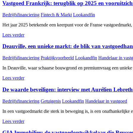
Vastgoed Frankrijk: terugblik op 2025 en vooruitzic
Bedrijfsfinanciering
Fintech & Markt
Lookandfin
Het jaar 2025 betekende een keerpunt voor de Franse vastgoedmarkt, me
Lees verder
Deauville, een unieke markt: de blik van vastgoedh
Bedrijfsfinanciering
Praktijkvoorbeeld
Lookandfin
Handelaar in vast
In Deauville, waar schaarse bouwgrond en premiumvraag een unieke mar
Lees verder
De waarde beveiligen: interview met Aurélien Lebreth
Bedrijfsfinanciering
Getuigenis
Lookandfin
Handelaar in vastgoed
In een vastgoedmarkt die sterk in beweging is, is een onafhankelijke en
Lees verder
GIA Immobilier: de vastgoedontwikkelaar die Brusseel