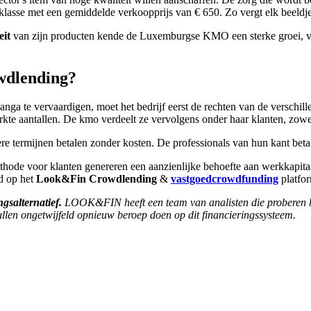
klasse met een gemiddelde verkoopprijs van € 650. Zo vergt elk beeldj
eit
van zijn producten kende de Luxemburgse KMO een sterke groei, va
dlending?
nga te vervaardigen, moet het bedrijf eerst de rechten van de verschill
erkte aantallen. De kmo verdeelt ze vervolgens onder haar klanten, zowel
re termijnen betalen zonder kosten. De professionals van hun kant betalen
thode voor klanten genereren een aanzienlijke behoefte aan werkkapitaa
ed op het
Look&Fin Crowdlending
&
vastgoedcrowdfunding
platfo
ngsalternatief.
LOOK&FIN heeft een team van analisten die proberen het 
ullen ongetwijfeld opnieuw beroep doen op dit financieringssysteem.