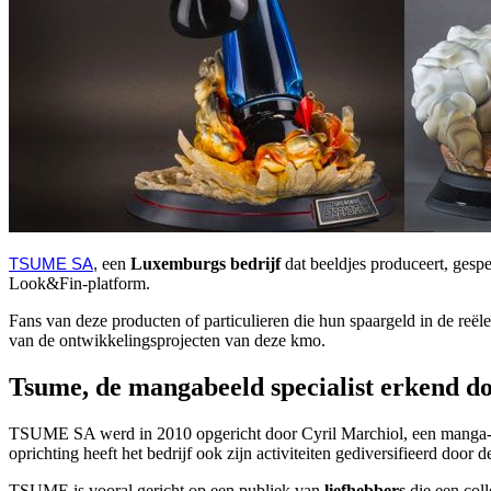
een
Luxemburgs bedrijf
dat beeldjes produceert, ges
TSUME SA
,
Look&Fin-platform.
Fans van deze producten of particulieren die hun spaargeld in de reë
van de ontwikkelingsprojecten van deze kmo.
Tsume, de mangabeeld specialist erkend d
TSUME SA werd in 2010 opgericht door Cyril Marchiol, een manga- e
oprichting heeft het bedrijf ook zijn activiteiten gediversifieerd door 
TSUME is vooral gericht op een publiek van
liefhebbers
die een coll