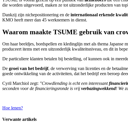
die worden uitgevoerd, maken ze tot uitzonderlijke producten van top
Dankzij zijn nichepositionering en de
internationaal erkende kwalit
KMO heeft meer dan 45 werknemers in dienst.
Waarom maakte TSUME gebruik van crow
Om haar beeldjes, bordspellen en kledinglijn met als thema Japanse ma
produceert items met een uitzonderlijk kwaliteitsniveau, en dit in bep
De particuliere klanten betalen bij bestelling, of kunnen ook in meerde
De
groei van het bedrijf
, de verwerving van licenties en de betaalme
goede ontwikkeling van de activiteiten, dat het bedrijf een beroep de
Cyril Marchiol zegt:
"Crowdlending is echt een interessant
financieri
seconden voor de financieringsronde is vrij
verbazingwekkend
! We z
Hoe lenen?
Verwante artikels