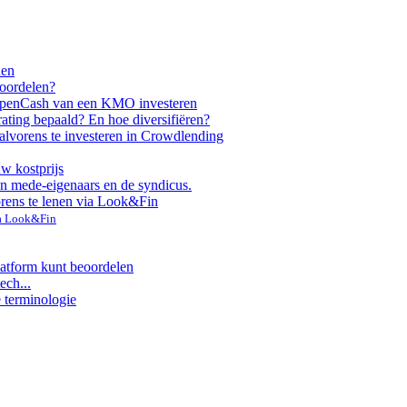
nen
voordelen?
ppen
Cash van een KMO investeren
rating bepaald? En hoe diversifiëren?
alvorens te investeren in Crowdlending
uw kostprijs
n mede-eigenaars en de syndicus.
orens te lenen via Look&Fin
ia Look&Fin
latform kunt beoordelen
ech...
e terminologie