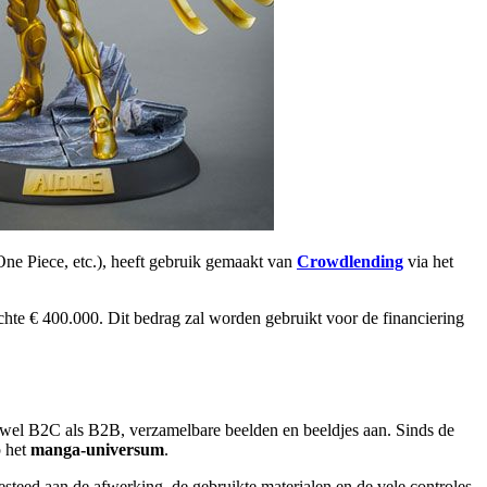
One Piece, etc.), heeft gebruik gemaakt van
Crowdlending
via het
chte € 400.000. Dit bedrag zal worden gebruikt voor de financiering
el B2C als B2B, verzamelbare beelden en beeldjes aan. Sinds de
p het
manga-universum
.
esteed aan de afwerking, de gebruikte materialen en de vele controles