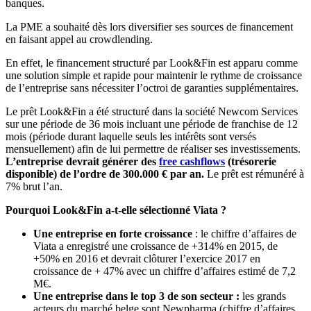
banques.
La PME a souhaité dès lors diversifier ses sources de financement
en faisant appel au crowdlending.
En effet, le financement structuré par Look&Fin est apparu comme
une solution simple et rapide pour maintenir le rythme de croissance
de l’entreprise sans nécessiter l’octroi de garanties supplémentaires.
Le prêt Look&Fin a été structuré dans la société Newcom Services
sur une période de 36 mois incluant une période de franchise de 12
mois (période durant laquelle seuls les intérêts sont versés
mensuellement) afin de lui permettre de réaliser ses investissements.
L’entreprise devrait générer des
free cashflows
(trésorerie
disponible) de l’ordre de 300.000 € par an.
Le prêt est rémunéré à
7% brut l’an.
Pourquoi Look&Fin a-t-elle sélectionné Viata ?
Une entreprise en forte croissance
: le chiffre d’affaires de
Viata a enregistré une croissance de +314% en 2015, de
+50% en 2016 et devrait clôturer l’exercice 2017 en
croissance de + 47% avec un chiffre d’affaires estimé de 7,2
M€.
Une entreprise dans le top 3 de son secteur :
les grands
acteurs du marché belge sont Newpharma (chiffre d’affaires