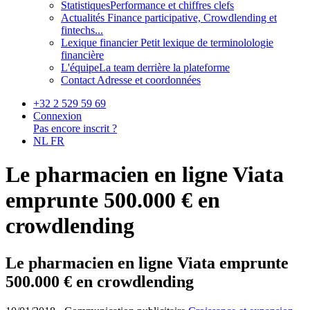
Statistiques
Performance et chiffres clefs
Actualités
Finance participative, Crowdlending et
fintechs...
Lexique financier
Petit lexique de terminolologie
financière
L'équipe
La team derrière la plateforme
Contact
Adresse et coordonnées
+32 2 529 59 69
Connexion
Pas encore inscrit ?
NL
FR
Le pharmacien en ligne Viata
emprunte 500.000 € en
crowdlending
Le pharmacien en ligne Viata emprunte
500.000 € en crowdlending