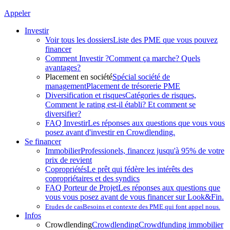
Appeler
Investir
Voir tous les dossiers
Liste des PME que vous pouvez
financer
Comment Investir ?
Comment ça marche? Quels
avantages?
Placement en société
Spécial société de
management
Placement de trésorerie PME
Diversification et risques
Catégories de risques,
Comment le rating est-il établi? Et comment se
diversifier?
FAQ Investir
Les réponses aux questions que vous vous
posez avant d'investir en Crowdlending.
Se financer
Immobilier
Professionels, financez jusqu'à 95% de votre
prix de revient
Copropriétés
Le prêt qui fédère les intérêts des
copropriétaires et des syndics
FAQ Porteur de Projet
Les réponses aux questions que
vous vous posez avant de vous financer sur Look&Fin.
Etudes de cas
Besoins et contexte des PME qui font appel nous.
Infos
Crowdlending
Crowdlending
Crowdfunding immobilier