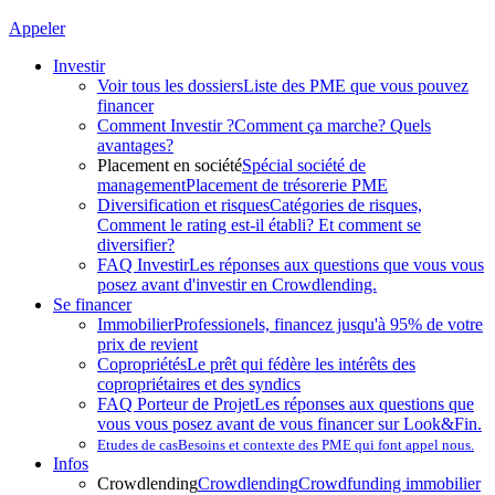
Appeler
Investir
Voir tous les dossiers
Liste des PME que vous pouvez
financer
Comment Investir ?
Comment ça marche? Quels
avantages?
Placement en société
Spécial société de
management
Placement de trésorerie PME
Diversification et risques
Catégories de risques,
Comment le rating est-il établi? Et comment se
diversifier?
FAQ Investir
Les réponses aux questions que vous vous
posez avant d'investir en Crowdlending.
Se financer
Immobilier
Professionels, financez jusqu'à 95% de votre
prix de revient
Copropriétés
Le prêt qui fédère les intérêts des
copropriétaires et des syndics
FAQ Porteur de Projet
Les réponses aux questions que
vous vous posez avant de vous financer sur Look&Fin.
Etudes de cas
Besoins et contexte des PME qui font appel nous.
Infos
Crowdlending
Crowdlending
Crowdfunding immobilier