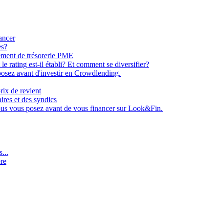
ancer
es?
ement de trésorerie PME
e rating est-il établi? Et comment se diversifier?
osez avant d'investir en Crowdlending.
rix de revient
aires et des syndics
ous vous posez avant de vous financer sur Look&Fin.
...
ère