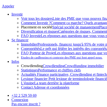
Appeler
Investir
Voir tous les dossiers
Liste des PME que vous pouvez fin
Comment Investir ?
Comment ça marche? Quels avantag
Placement en société
Spécial société de management
Plac
Diversification et risques
Catégories de risques, Comment l
FAQ Investir
Les réponses aux questions que vous vous p
Se financer
Immobilier
Professionels, financez jusqu'à 95% de votre p
Copropriétés
Le prêt qui fédère les intérêts des copropriét
FAQ Porteur de Projet
Les réponses aux questions que v
Etudes de cas
Besoins et contexte des PME qui font appel nous.
Infos
Crowdlending
Crowdlending
Crowdfunding immobilier
Statistiques
Performance et chiffres clefs
Actualités
Finance participative, Crowdlending et fintechs
Lexique financier
Petit lexique de terminolologie financi
L'équipe
La team derrière la plateforme
Contact
Adresse et coordonnées
+32 2 529 59 69
Connexion
Pas encore inscrit ?