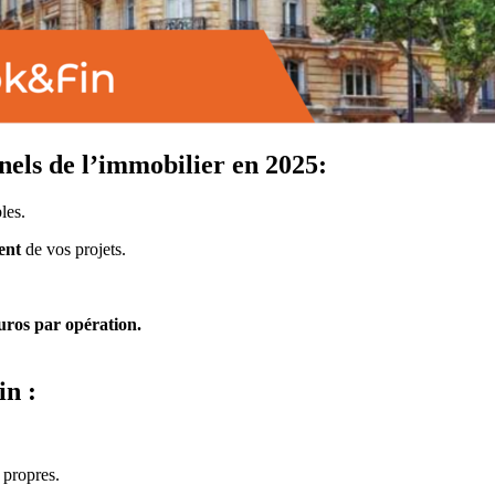
nnels de l’immobilier en 2025:
les.
ient
de vos projets.
euros par opération.
n :
 propres.