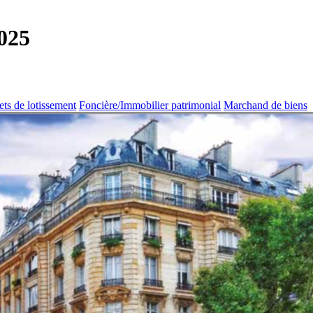
025
ets de lotissement
Foncière/Immobilier patrimonial
Marchand de biens