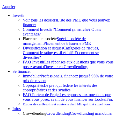
Appeler
Investir
Voir tous les dossiers
Liste des PME que vous pouvez
financer
Comment Investir ?
Comment ça marche? Quels
avantages?
Placement en société
Spécial société de
management
Placement de trésorerie PME
Diversification et risques
Catégories de risques,
Comment le rating est-il établi? Et comment se
diversifier?
FAQ Investir
Les réponses aux questions que vous vous
posez avant d'investir en Crowdlending.
Se financer
Immobilier
Professionels, financez jusqu'à 95% de votre
prix de revient
Copropriétés
Le prêt qui fédère les intérêts des
copropriétaires et des syndics
FAQ Porteur de Projet
Les réponses aux questions que
vous vous posez avant de vous financer sur Look&Fin.
Etudes de cas
Besoins et contexte des PME qui font appel nous.
Infos
Crowdlending
Crowdlending
Crowdfunding immobilier