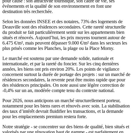
pour cause : son attractivité touristique, son cadre de vie, ses
événements et la qualité de son environnement en font une
destination très recherchée.
Selon les données INSEE et des notaires, 73% des logements de
Deauville sont des résidences secondaires. Cette rareté structurelle
du produit se fait particulièrement sentir sur les appartements bien
situés et rénovés. Aujourd’hui, les prix moyens tournent autour de
6.475 €/m², mais peuvent dépasser 9.000 €/m² dans les secteurs les
plus prisés comme les Planches, la plage ou la Place Morny.
Le marché est soutenu par une demande solide, nationale et
internationale, et par la rareté du foncier. Sur les cinq dernières
années, les biens ont pris environ 20%. Les points de vigilance
concernent surtout la durée de portage des projets : sur un marché de
résidences secondaires, la revente peut être moins rapide que pour
des résidences principales. On note aussi une légère correction de
-0,4% sur un an, modérée compte tenu du contexte national.
Pour 2026, nous anticipons un marché structurellement porteur,
notamment pour les biens rares et rénovés avec soin. La stabilisation
des taux d’intérêt devrait fluidifier les transactions, et la demande
pour les emplacements premium restera forte.
Notre stratégie - se concentrer sur des biens de qualité, bien situés et
valorisés par une rénovation haut de gamme - est parfaitement en