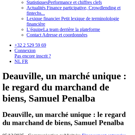
Statistiques
Performance et chiffres clefs
Actualités
Finance participative, Crowdlending et
fintechs...
Lexique financier
Petit lexique de terminolologie
financière
L'équipe
La team derrière la plateforme
Contact
Adresse et coordonnées
+32 2 529 59 69
Connexion
Pas encore inscrit ?
NL
FR
Deauville, un marché unique :
le regard du marchand de
biens, Samuel Penalba
Deauville, un marché unique : le regard
du marchand de biens, Samuel Penalba