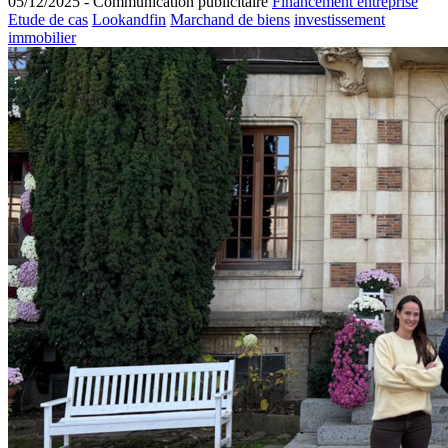
05/12/2025 -
Communication publicitaire
Financement entreprise
Etude de cas
Lookandfin
Marchand de biens
investissement
immobilier