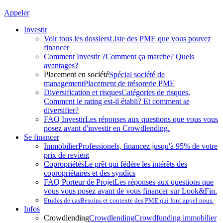
Appeler
Investir
Voir tous les dossiers
Liste des PME que vous pouvez
financer
Comment Investir ?
Comment ça marche? Quels
avantages?
Placement en société
Spécial société de
management
Placement de trésorerie PME
Diversification et risques
Catégories de risques,
Comment le rating est-il établi? Et comment se
diversifier?
FAQ Investir
Les réponses aux questions que vous vous
posez avant d'investir en Crowdlending.
Se financer
Immobilier
Professionels, financez jusqu'à 95% de votre
prix de revient
Copropriétés
Le prêt qui fédère les intérêts des
copropriétaires et des syndics
FAQ Porteur de Projet
Les réponses aux questions que
vous vous posez avant de vous financer sur Look&Fin.
Etudes de cas
Besoins et contexte des PME qui font appel nous.
Infos
Crowdlending
Crowdlending
Crowdfunding immobilier