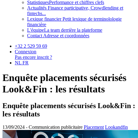
Statistiques
Performance et chiffres clefs
Actualités
Finance participative, Crowdlending et
fintechs...
Lexique financier
Petit lexique de terminolologie
financière
L'équipe
La team derrière la plateforme
Contact
Adresse et coordonnées
+32 2 529 59 69
Connexion
Pas encore inscrit ?
NL
FR
Enquête placements sécurisés
Look&Fin : les résultats
Enquête placements sécurisés Look&Fin :
les résultats
13/09/2024 -
Communication publicitaire
Placement
Lookandfin