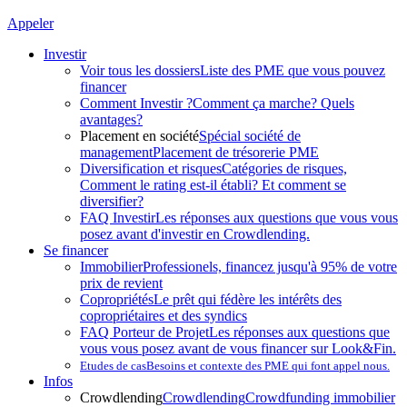
Appeler
Investir
Voir tous les dossiers
Liste des PME que vous pouvez
financer
Comment Investir ?
Comment ça marche? Quels
avantages?
Placement en société
Spécial société de
management
Placement de trésorerie PME
Diversification et risques
Catégories de risques,
Comment le rating est-il établi? Et comment se
diversifier?
FAQ Investir
Les réponses aux questions que vous vous
posez avant d'investir en Crowdlending.
Se financer
Immobilier
Professionels, financez jusqu'à 95% de votre
prix de revient
Copropriétés
Le prêt qui fédère les intérêts des
copropriétaires et des syndics
FAQ Porteur de Projet
Les réponses aux questions que
vous vous posez avant de vous financer sur Look&Fin.
Etudes de cas
Besoins et contexte des PME qui font appel nous.
Infos
Crowdlending
Crowdlending
Crowdfunding immobilier