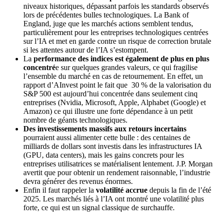
niveaux historiques, dépassant parfois les standards observés
lors de précédentes bulles technologiques. La Bank of
England, juge que les marchés actions semblent tendus,
particulièrement pour les entreprises technologiques centrées
sur l’IA et met en garde contre un risque de correction brutale
si les attentes autour de l’IA s’estompent.
La
performance des indices est également de plus en plus
concentré
e sur quelques grandes valeurs, ce qui fragilise
l’ensemble du marché en cas de retournement. En effet, un
rapport d’AInvest point le fait que 30 % de la valorisation du
S&P 500 est aujourd’hui concentrée dans seulement cinq
entreprises (Nvidia, Microsoft, Apple, Alphabet (Google) et
Amazon) ce qui illustre une forte dépendance à un petit
nombre de géants technologiques.
Des investissements massifs aux retours incertains
pourraient aussi alimenter cette bulle : des centaines de
milliards de dollars sont investis dans les infrastructures IA
(GPU, data centers), mais les gains concrets pour les
entreprises utilisatrices se matérialisent lentement. J.P. Morgan
avertit que pour obtenir un rendement raisonnable, l’industrie
devra générer des revenus énormes.
Enfin il faut rappeler la
volatilité accrue
depuis la fin de l’été
2025. Les marchés liés à l’IA ont montré une volatilité plus
forte, ce qui est un signal classique de surchauffe.