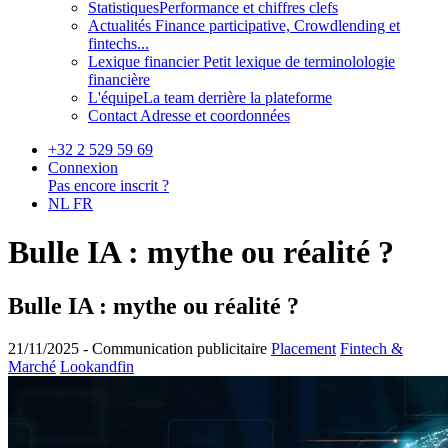
Statistiques
Performance et chiffres clefs
Actualités
Finance participative, Crowdlending et
fintechs...
Lexique financier
Petit lexique de terminolologie
financière
L'équipe
La team derrière la plateforme
Contact
Adresse et coordonnées
+32 2 529 59 69
Connexion
Pas encore inscrit ?
NL
FR
Bulle IA : mythe ou réalité ?
Bulle IA : mythe ou réalité ?
21/11/2025 -
Communication publicitaire
Placement
Fintech &
Marché
Lookandfin