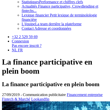
Statistiques
Performance et chiffres clefs
Actualités
Finance participative, Crowdlending et
fintechs...
Lexique financier
Petit lexique de terminolologie
financière
L'équipe
La team derrière la plateforme
Contact
Adresse et coordonnées
+32 2 529 59 69
Connexion
Pas encore inscrit ?
NL
FR
La finance participative en
plein boom
La finance participative en plein boom
27/09/2019 -
Communication publicitaire
Financement entreprise
Fintech & Marché
Lookandfin