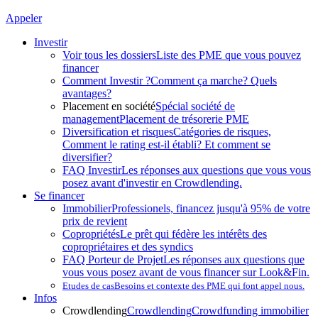
Appeler
Investir
Voir tous les dossiers
Liste des PME que vous pouvez
financer
Comment Investir ?
Comment ça marche? Quels
avantages?
Placement en société
Spécial société de
management
Placement de trésorerie PME
Diversification et risques
Catégories de risques,
Comment le rating est-il établi? Et comment se
diversifier?
FAQ Investir
Les réponses aux questions que vous vous
posez avant d'investir en Crowdlending.
Se financer
Immobilier
Professionels, financez jusqu'à 95% de votre
prix de revient
Copropriétés
Le prêt qui fédère les intérêts des
copropriétaires et des syndics
FAQ Porteur de Projet
Les réponses aux questions que
vous vous posez avant de vous financer sur Look&Fin.
Etudes de cas
Besoins et contexte des PME qui font appel nous.
Infos
Crowdlending
Crowdlending
Crowdfunding immobilier