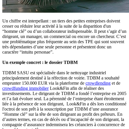
Un chiffre est interpellant : un tiers des petites entreprises doivent
cesser ou réduire leur activité à la suite de la disparition d'un
“homme clé” ou d’un collaborateur indispensable. Il peut s’agir d’un
dirigeant, un manager, un commercial ou encore un chercheur. C’est
une problématique plus fréquente au sein des TPE qui sont souvent
très dépendantes d’une seule personne et présentent donc un
caractère “intuitu personae”.
Un exemple concret : le dossier TDBM
TDBM SASU est spécialisée dans le nettoyage industriel
principalement destiné à la réfection de voirie. TDBM a souhaité
emprunter 150.000 EUR via la plateforme de
crowdlending
et de
crowdfunding immobilier
Look&Fin afin de réaliser des
investissements. Le dirigeant de TDBM a fondé l’entreprise en 2005
et l’a fait évoluer seul. La pérennité de l’entreprise étant étroitement
liée à la présence de son dirigeant, Look&Fin a dès lors conditionné
l'octroi de son prêt à la souscription par TDBM d’une assurance
“Homme clé” sur la tête de son dirigeant au profit des prêteurs. En
d’autres termes, en cas de décès ou d’incapacité de son dirigeant, la
compagnie d’assurance indemnisera les créanciers à concurrence de