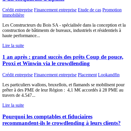
Crédit entreprise
Financement entreprise
Etude de cas
Promotion
immobilière
Les Constructeurs du Bois SA - spécialisée dans la conception et la
construction de bâtiments de bureaux, industriels et résidentiels à
haute performance...
Lire la suite
1 an après : grand succès des prêts Coup de pouce,
Proxi et Winwin via le crowdlending
Crédit entreprise
Financement entreprise
Placement
Lookandfin
Les particuliers wallons, bruxellois, et flamands se mobilisent pour
prêter à des PME de leur Région : 4,1 M€ accordés à 28 PME au
travers de 4.547...
Lire la suite
Pourquoi les comptables et fiduciaires
recommandent-ils le crowdlending à leurs clients?