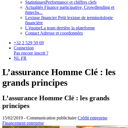
Statistiques
Performance et chiffres clefs
Actualités
Finance participative, Crowdlending et
fintechs...
Lexique financier
Petit lexique de terminolologie
financière
L'équipe
La team derrière la plateforme
Contact
Adresse et coordonnées
+32 2 529 59 69
Connexion
Pas encore inscrit ?
NL
FR
L’assurance Homme Clé : les
grands principes
L’assurance Homme Clé : les grands
principes
15/02/2019 -
Communication publicitaire
Crédit entreprise
Financement entreprise