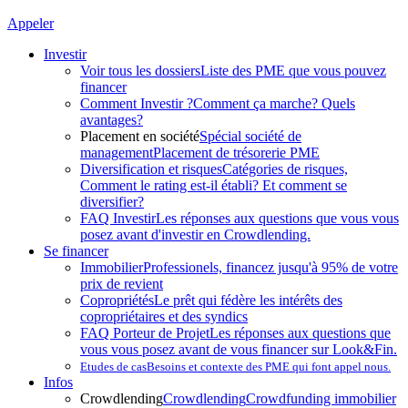
Appeler
Investir
Voir tous les dossiers
Liste des PME que vous pouvez
financer
Comment Investir ?
Comment ça marche? Quels
avantages?
Placement en société
Spécial société de
management
Placement de trésorerie PME
Diversification et risques
Catégories de risques,
Comment le rating est-il établi? Et comment se
diversifier?
FAQ Investir
Les réponses aux questions que vous vous
posez avant d'investir en Crowdlending.
Se financer
Immobilier
Professionels, financez jusqu'à 95% de votre
prix de revient
Copropriétés
Le prêt qui fédère les intérêts des
copropriétaires et des syndics
FAQ Porteur de Projet
Les réponses aux questions que
vous vous posez avant de vous financer sur Look&Fin.
Etudes de cas
Besoins et contexte des PME qui font appel nous.
Infos
Crowdlending
Crowdlending
Crowdfunding immobilier