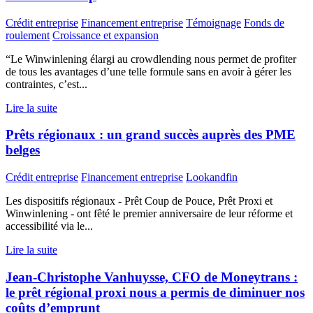
Crédit entreprise
Financement entreprise
Témoignage
Fonds de
roulement
Croissance et expansion
“Le Winwinlening élargi au crowdlending nous permet de profiter
de tous les avantages d’une telle formule sans en avoir à gérer les
contraintes, c’est...
Lire la suite
Prêts régionaux : un grand succès auprès des PME
belges
Crédit entreprise
Financement entreprise
Lookandfin
Les dispositifs régionaux - Prêt Coup de Pouce, Prêt Proxi et
Winwinlening - ont fêté le premier anniversaire de leur réforme et
accessibilité via le...
Lire la suite
Jean-Christophe Vanhuysse, CFO de Moneytrans :
le prêt régional proxi nous a permis de diminuer nos
coûts d’emprunt