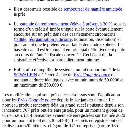
Il est désormais possible de
rembourser de manière anticipée
le prêt
La
garantie de remboursement s'élève à présent à 30 %
sous la
forme d’un crédit d’impôt unique sur la perte éventuellement
encourue sur un prêt, dans des cas nettement circonscrits
(faillite
,
réorganisation judiciaire
, liquidation, dissolution) et
pour autant que le prêteur en ait fait la demande explicite. La
base de calcul est le montant en principal définitivement perdu
au cours de l’année fiscale concernée. Ceci étant dit, la
sinistralité effective est particulièrement minime.
Enfin, afin d’amplifier le système, un prêt subordonné de la
SOWALFIN
a été créé à côté du
Prêt Coup de pouce
de
montant et durée identiques, avec un minimum de 50.000€ et
un maximum de 250.000 €.
Les modifications qui sont présentées ci-dessus sont d’application
pour les
Prêts Coup de pouce
depuis le 1er janvier dernier. Le
nouveau produit rencontre déjà un grand succès puisque depuis son
lancement, 707 prêts ont été enregistrés, pour un montant global de
6.576.520€ (314 demandes avaient été enregistrées sur l’année 2020
pour un montant total de 5.365.440€). Les prêts enregistrés ont été
réalisés par 620 prêteurs à l’égard de 171 entreprises (contre 185