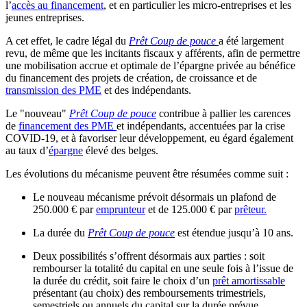
l’
accès au financement
, et en particulier les micro-entreprises et les
jeunes entreprises.
A cet effet, le cadre légal du
Prêt Coup de pouce
a été largement
revu, de même que les incitants fiscaux y afférents, afin de permettre
une mobilisation accrue et optimale de l’épargne privée au bénéfice
du financement des projets de création, de croissance et de
transmission des PME
et des indépendants.
Le "nouveau"
Prêt Coup de pouce
contribue à pallier les carences
de
financement des PME
et indépendants, accentuées par la crise
COVID-19, et à favoriser leur développement, eu égard également
au taux d’
épargne
élevé des belges.
Les évolutions du mécanisme peuvent être résumées comme suit :
Le nouveau mécanisme prévoit désormais un plafond de
250.000 € par
emprunteur
et de 125.000 € par
prêteur.
La durée du
Prêt Coup de pouce
est étendue jusqu’à 10 ans.
Deux possibilités s’offrent désormais aux parties : soit
rembourser la totalité du capital en une seule fois à l’issue de
la durée du crédit, soit faire le choix d’un
prêt amortissable
présentant (au choix) des remboursements trimestriels,
semestriels ou annuels du capital sur la durée prévue.