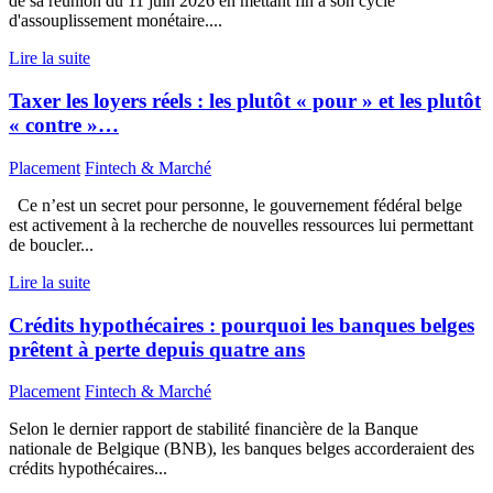
de sa réunion du 11 juin 2026 en mettant fin à son cycle
d'assouplissement monétaire....
Lire la suite
Taxer les loyers réels : les plutôt « pour » et les plutôt
« contre »…
Placement
Fintech & Marché
Ce n’est un secret pour personne, le gouvernement fédéral belge
est activement à la recherche de nouvelles ressources lui permettant
de boucler...
Lire la suite
Crédits hypothécaires : pourquoi les banques belges
prêtent à perte depuis quatre ans
Placement
Fintech & Marché
Selon le dernier rapport de stabilité financière de la Banque
nationale de Belgique (BNB), les banques belges accorderaient des
crédits hypothécaires...