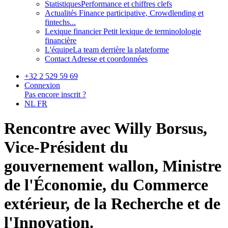
Statistiques
Performance et chiffres clefs
Actualités
Finance participative, Crowdlending et
fintechs...
Lexique financier
Petit lexique de terminolologie
financière
L'équipe
La team derrière la plateforme
Contact
Adresse et coordonnées
+32 2 529 59 69
Connexion
Pas encore inscrit ?
NL
FR
Rencontre avec Willy Borsus,
Vice-Président du
gouvernement wallon, Ministre
de l'Économie, du Commerce
extérieur, de la Recherche et de
l'Innovation.