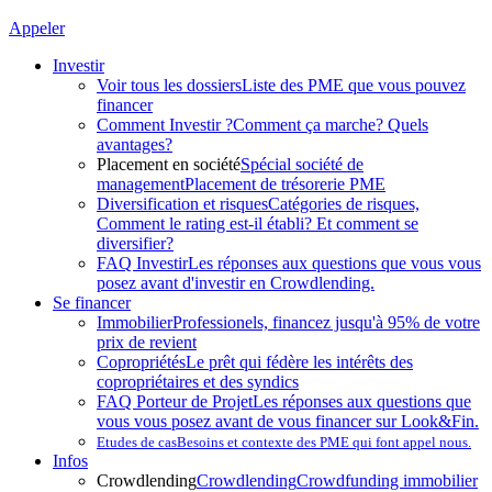
Appeler
Investir
Voir tous les dossiers
Liste des PME que vous pouvez
financer
Comment Investir ?
Comment ça marche? Quels
avantages?
Placement en société
Spécial société de
management
Placement de trésorerie PME
Diversification et risques
Catégories de risques,
Comment le rating est-il établi? Et comment se
diversifier?
FAQ Investir
Les réponses aux questions que vous vous
posez avant d'investir en Crowdlending.
Se financer
Immobilier
Professionels, financez jusqu'à 95% de votre
prix de revient
Copropriétés
Le prêt qui fédère les intérêts des
copropriétaires et des syndics
FAQ Porteur de Projet
Les réponses aux questions que
vous vous posez avant de vous financer sur Look&Fin.
Etudes de cas
Besoins et contexte des PME qui font appel nous.
Infos
Crowdlending
Crowdlending
Crowdfunding immobilier