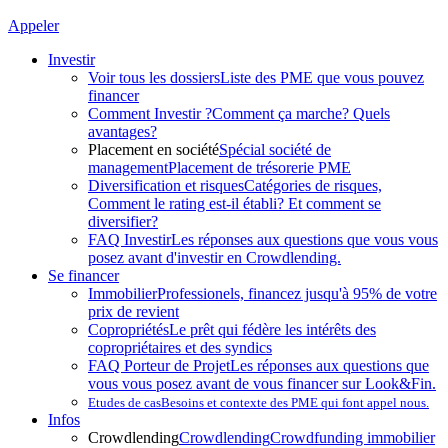
Appeler
Investir
Voir tous les dossiers
Liste des PME que vous pouvez
financer
Comment Investir ?
Comment ça marche? Quels
avantages?
Placement en société
Spécial société de
management
Placement de trésorerie PME
Diversification et risques
Catégories de risques,
Comment le rating est-il établi? Et comment se
diversifier?
FAQ Investir
Les réponses aux questions que vous vous
posez avant d'investir en Crowdlending.
Se financer
Immobilier
Professionels, financez jusqu'à 95% de votre
prix de revient
Copropriétés
Le prêt qui fédère les intérêts des
copropriétaires et des syndics
FAQ Porteur de Projet
Les réponses aux questions que
vous vous posez avant de vous financer sur Look&Fin.
Etudes de cas
Besoins et contexte des PME qui font appel nous.
Infos
Crowdlending
Crowdlending
Crowdfunding immobilier