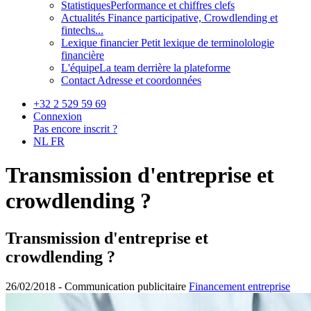
Statistiques
Performance et chiffres clefs
Actualités
Finance participative, Crowdlending et
fintechs...
Lexique financier
Petit lexique de terminolologie
financière
L'équipe
La team derrière la plateforme
Contact
Adresse et coordonnées
+32 2 529 59 69
Connexion
Pas encore inscrit ?
NL
FR
Transmission d'entreprise et
crowdlending ?
Transmission d'entreprise et
crowdlending ?
26/02/2018 -
Communication publicitaire
Financement entreprise