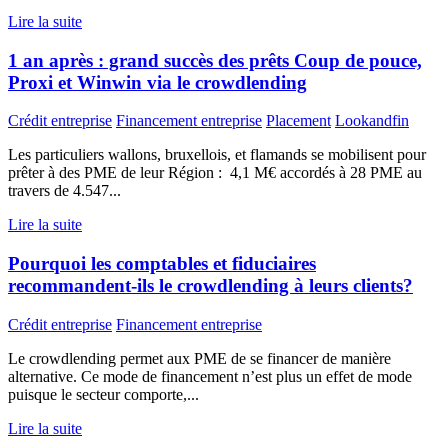
Lire la suite
1 an après : grand succès des prêts Coup de pouce,
Proxi et Winwin via le crowdlending
Crédit entreprise
Financement entreprise
Placement
Lookandfin
Les particuliers wallons, bruxellois, et flamands se mobilisent pour
prêter à des PME de leur Région : 4,1 M€ accordés à 28 PME au
travers de 4.547...
Lire la suite
Pourquoi les comptables et fiduciaires
recommandent-ils le crowdlending à leurs clients?
Crédit entreprise
Financement entreprise
Le crowdlending permet aux PME de se financer de manière
alternative. Ce mode de financement n’est plus un effet de mode
puisque le secteur comporte,...
Lire la suite