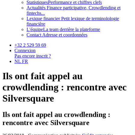
Statistiques
Performance et chiffres clefs
Actualités
Finance participative, Crowdlending et
fintechs...
Lexique financier
Petit lexique de terminolologie
financière
L'équipe
La team derrière la plateforme
Contact
Adresse et coordonnées
+32 2 529 59 69
Connexion
Pas encore inscrit ?
NL
FR
Ils ont fait appel au
crowdlending : rencontre avec
Silversquare
Ils ont fait appel au crowdlending :
rencontre avec Silversquare