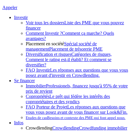
Appeler
Investir
Voir tous les dossiers
Liste des PME que vous pouvez
financer
Comment Investir ?
Comment ça marche? Quels
avantages?
Placement en société
Spécial société de
management
Placement de trésorerie PME
Diversification et risques
Catégories de risques,
Comment le rating est-il établi? Et comment se
diversifier?
FAQ Investir
Les réponses aux questions que vous vous
posez avant d'investir en Crowdlending.
Se financer
Immobilier
Professionels, financez jusqu'à 95% de votre
prix de revient
Copropriétés
Le prêt qui fédère les intérêts des
copropriétaires et des syndics
FAQ Porteur de Projet
Les réponses aux questions que
vous vous posez avant de vous financer sur Look&Fin.
Etudes de cas
Besoins et contexte des PME qui font appel nous.
Infos
Crowdlending
Crowdlending
Crowdfunding immobilier