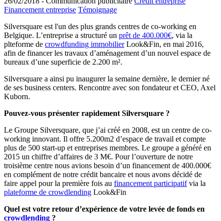
26/02/2018 -
Communication publicitaire
Crédit entreprise
Financement entreprise
Témoignage
Silversquare est l'un des plus grands centres de co-working en
Belgique. L’entreprise a structuré un
prêt de 400.000€
, via la
plteforme de
crowdfunding immobilier
Look&Fin, en mai 2016,
afin de financer les travaux d’aménagement d’un nouvel espace de
bureaux d’une superficie de 2.200 m².
Silversquare a ainsi pu inaugurer la semaine dernière, le dernier né
de ses business centers. Rencontre avec son fondateur et CEO, Axel
Kuborn.
Pouvez-vous présenter rapidement Silversquare ?
Le Groupe Silversquare, que j’ai créé en 2008, est un centre de co-
working innovant. Il offre 5.200m2 d’espace de travail et compte
plus de 500 start-up et entreprises membres. Le groupe a généré en
2015 un chiffre d’affaires de 3 M€. Pour l’ouverture de notre
troisième centre nous avions besoin d’un financement de 400.000€
en complément de notre crédit bancaire et nous avons décidé de
faire appel pour la première fois au
financement participatif
via la
plateforme de crowdlending
Look&Fin
Quel est votre retour d’expérience de votre levée de fonds en
crowdlending
?