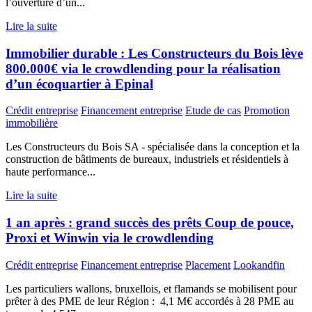
l’ouverture d’un...
Lire la suite
Immobilier durable : Les Constructeurs du Bois lève
800.000€ via le crowdlending pour la réalisation
d’un écoquartier à Epinal
Crédit entreprise
Financement entreprise
Etude de cas
Promotion
immobilière
Les Constructeurs du Bois SA - spécialisée dans la conception et la
construction de bâtiments de bureaux, industriels et résidentiels à
haute performance...
Lire la suite
1 an après : grand succès des prêts Coup de pouce,
Proxi et Winwin via le crowdlending
Crédit entreprise
Financement entreprise
Placement
Lookandfin
Les particuliers wallons, bruxellois, et flamands se mobilisent pour
prêter à des PME de leur Région : 4,1 M€ accordés à 28 PME au