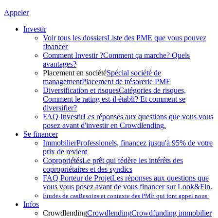
Appeler
Investir
Voir tous les dossiers
Liste des PME que vous pouvez
financer
Comment Investir ?
Comment ça marche? Quels
avantages?
Placement en société
Spécial société de
management
Placement de trésorerie PME
Diversification et risques
Catégories de risques,
Comment le rating est-il établi? Et comment se
diversifier?
FAQ Investir
Les réponses aux questions que vous vous
posez avant d'investir en Crowdlending.
Se financer
Immobilier
Professionels, financez jusqu'à 95% de votre
prix de revient
Copropriétés
Le prêt qui fédère les intérêts des
copropriétaires et des syndics
FAQ Porteur de Projet
Les réponses aux questions que
vous vous posez avant de vous financer sur Look&Fin.
Etudes de cas
Besoins et contexte des PME qui font appel nous.
Infos
Crowdlending
Crowdlending
Crowdfunding immobilier