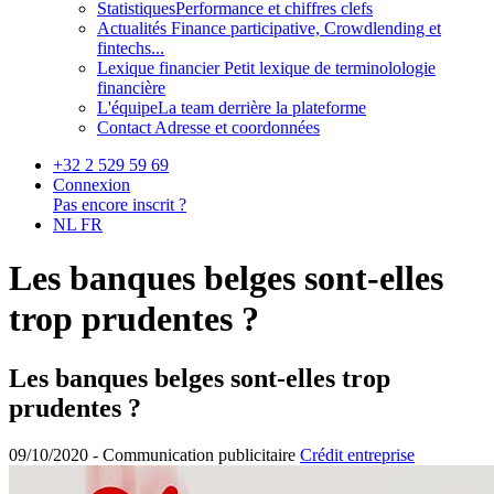
Statistiques
Performance et chiffres clefs
Actualités
Finance participative, Crowdlending et
fintechs...
Lexique financier
Petit lexique de terminolologie
financière
L'équipe
La team derrière la plateforme
Contact
Adresse et coordonnées
+32 2 529 59 69
Connexion
Pas encore inscrit ?
NL
FR
Les banques belges sont-elles
trop prudentes ?
Les banques belges sont-elles trop
prudentes ?
09/10/2020 -
Communication publicitaire
Crédit entreprise