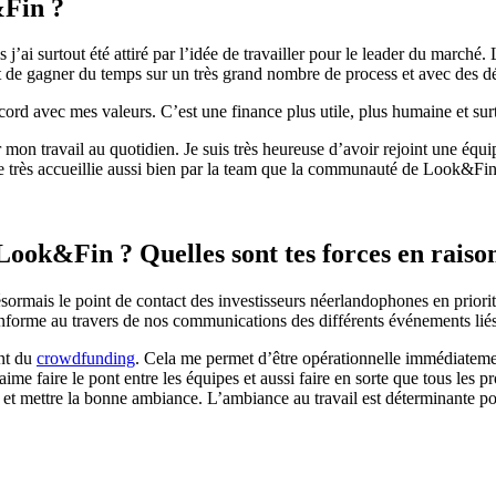
&Fin ?
 j’ai surtout été attiré par l’idée de travailler pour le leader du marché
et de gagner du temps sur un très grand nombre de process et avec des 
ord avec mes valeurs. C’est une finance plus utile, plus humaine et surt
our mon travail au quotidien. Je suis très heureuse d’avoir rejoint une é
e très accueillie aussi bien par la team que la communauté de Look&Fin
Look&Fin ? Quelles sont tes forces en raison 
ésormais le point de contact des investisseurs néerlandophones en priorit
 informe au travers de nos communications des différents événements liés
ent du
crowdfunding
. Cela me permet d’être opérationnelle immédiatement
 j’aime faire le pont entre les équipes et aussi faire en sorte que tous
 et mettre la bonne ambiance. L’ambiance au travail est déterminante pour 