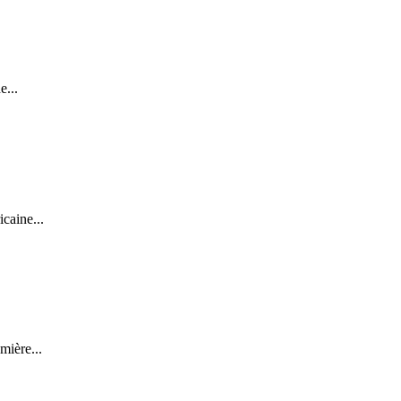
e...
caine...
mière...