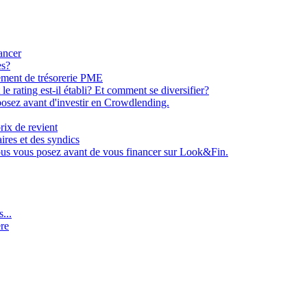
ancer
es?
ement de trésorerie PME
e rating est-il établi? Et comment se diversifier?
osez avant d'investir en Crowdlending.
rix de revient
aires et des syndics
ous vous posez avant de vous financer sur Look&Fin.
...
ère