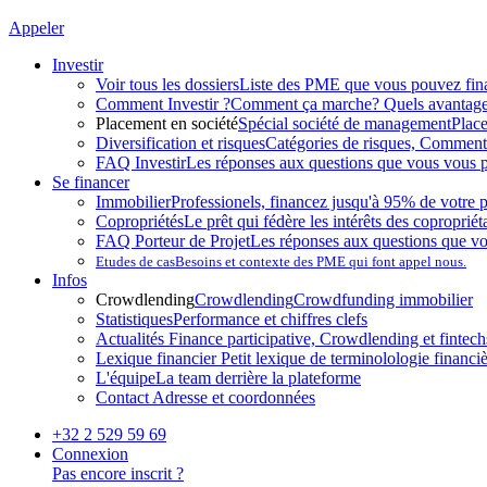
Appeler
Investir
Voir tous les dossiers
Liste des PME que vous pouvez fin
Comment Investir ?
Comment ça marche? Quels avantag
Placement en société
Spécial société de management
Plac
Diversification et risques
Catégories de risques, Comment l
FAQ Investir
Les réponses aux questions que vous vous p
Se financer
Immobilier
Professionels, financez jusqu'à 95% de votre p
Copropriétés
Le prêt qui fédère les intérêts des copropriét
FAQ Porteur de Projet
Les réponses aux questions que v
Etudes de cas
Besoins et contexte des PME qui font appel nous.
Infos
Crowdlending
Crowdlending
Crowdfunding immobilier
Statistiques
Performance et chiffres clefs
Actualités
Finance participative, Crowdlending et fintechs
Lexique financier
Petit lexique de terminolologie financi
L'équipe
La team derrière la plateforme
Contact
Adresse et coordonnées
+32 2 529 59 69
Connexion
Pas encore inscrit ?