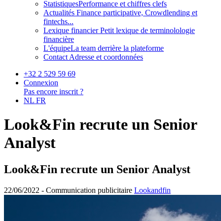
Statistiques
Performance et chiffres clefs
Actualités
Finance participative, Crowdlending et
fintechs...
Lexique financier
Petit lexique de terminolologie
financière
L'équipe
La team derrière la plateforme
Contact
Adresse et coordonnées
+32 2 529 59 69
Connexion
Pas encore inscrit ?
NL
FR
Look&Fin recrute un Senior
Analyst
Look&Fin recrute un Senior Analyst
22/06/2022 -
Communication publicitaire
Lookandfin