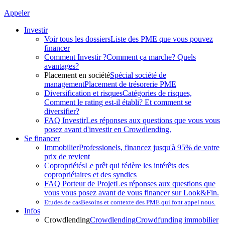
Appeler
Investir
Voir tous les dossiers
Liste des PME que vous pouvez
financer
Comment Investir ?
Comment ça marche? Quels
avantages?
Placement en société
Spécial société de
management
Placement de trésorerie PME
Diversification et risques
Catégories de risques,
Comment le rating est-il établi? Et comment se
diversifier?
FAQ Investir
Les réponses aux questions que vous vous
posez avant d'investir en Crowdlending.
Se financer
Immobilier
Professionels, financez jusqu'à 95% de votre
prix de revient
Copropriétés
Le prêt qui fédère les intérêts des
copropriétaires et des syndics
FAQ Porteur de Projet
Les réponses aux questions que
vous vous posez avant de vous financer sur Look&Fin.
Etudes de cas
Besoins et contexte des PME qui font appel nous.
Infos
Crowdlending
Crowdlending
Crowdfunding immobilier