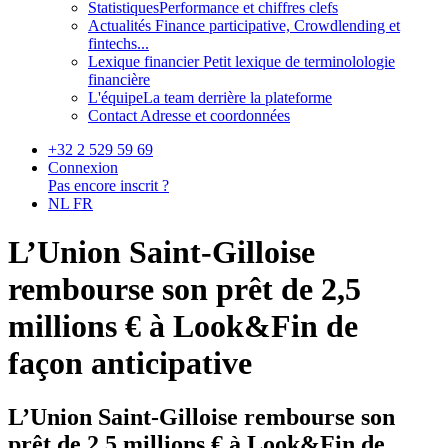
Statistiques
Performance et chiffres clefs
Actualités
Finance participative, Crowdlending et
fintechs...
Lexique financier
Petit lexique de terminolologie
financière
L'équipe
La team derrière la plateforme
Contact
Adresse et coordonnées
+32 2 529 59 69
Connexion
Pas encore inscrit ?
NL
FR
L’Union Saint-Gilloise
rembourse son prêt de 2,5
millions € à Look&Fin de
façon anticipative
L’Union Saint-Gilloise rembourse son
prêt de 2,5 millions € à Look&Fin de