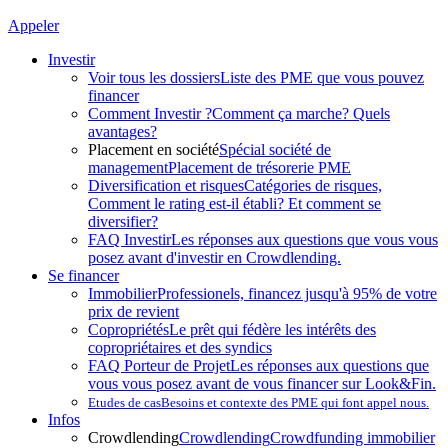
Appeler
Investir
Voir tous les dossiers
Liste des PME que vous pouvez
financer
Comment Investir ?
Comment ça marche? Quels
avantages?
Placement en société
Spécial société de
management
Placement de trésorerie PME
Diversification et risques
Catégories de risques,
Comment le rating est-il établi? Et comment se
diversifier?
FAQ Investir
Les réponses aux questions que vous vous
posez avant d'investir en Crowdlending.
Se financer
Immobilier
Professionels, financez jusqu'à 95% de votre
prix de revient
Copropriétés
Le prêt qui fédère les intérêts des
copropriétaires et des syndics
FAQ Porteur de Projet
Les réponses aux questions que
vous vous posez avant de vous financer sur Look&Fin.
Etudes de cas
Besoins et contexte des PME qui font appel nous.
Infos
Crowdlending
Crowdlending
Crowdfunding immobilier