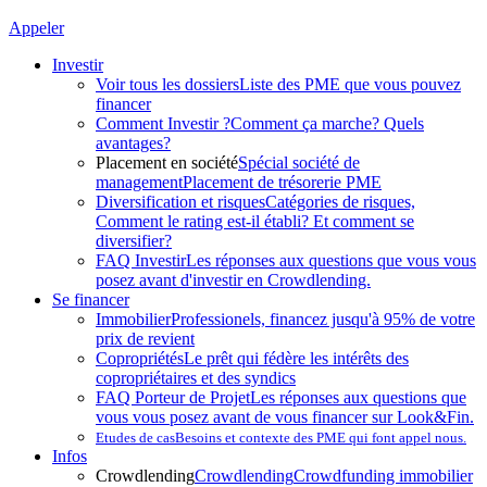
Appeler
Investir
Voir tous les dossiers
Liste des PME que vous pouvez
financer
Comment Investir ?
Comment ça marche? Quels
avantages?
Placement en société
Spécial société de
management
Placement de trésorerie PME
Diversification et risques
Catégories de risques,
Comment le rating est-il établi? Et comment se
diversifier?
FAQ Investir
Les réponses aux questions que vous vous
posez avant d'investir en Crowdlending.
Se financer
Immobilier
Professionels, financez jusqu'à 95% de votre
prix de revient
Copropriétés
Le prêt qui fédère les intérêts des
copropriétaires et des syndics
FAQ Porteur de Projet
Les réponses aux questions que
vous vous posez avant de vous financer sur Look&Fin.
Etudes de cas
Besoins et contexte des PME qui font appel nous.
Infos
Crowdlending
Crowdlending
Crowdfunding immobilier