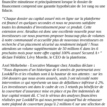
financière minutieuse et principalement lorsque le dossier de
financement comprend une garantie hypothécaire de 1er rang ou une
fiducie.
“Chaque dossier au capital assuré mis en ligne sur la plateforme
est financé en quelques secondes et nous ne pouvons satisfaire
toutes les demandes d’investissement pour ce produit. Cette
extension avec Atradius est donc une excellente nouvelle pour nos
investisseurs car nous pourrons proposer beaucoup plus de volumes
à notre communauté et accueillir plus de nouveaux investisseurs en
recherche d’un placement sécurisé au rendement inégalé ! Nous
attendons un volume supplémentaire de 50 millions € dans les 6
prochains mois pour notre offre capital 100% assuré Secured A+”
déclare Frédéric Lévy Morelle, le CEO de la plateforme.
Axel Melkebeke - Executive Manager chez Atradius déclare
:
“Nous disposons d’un historique de 6 années de partenariat avec
Look&Fin et les résultats sont à la hauteur de nos attentes : sur les
164 dossiers que nous avons assurés, seuls 3 ont nécessité notre
intervention ce qui représente un taux de défaillance inférieur à 2%.
Les investisseurs ont dans le cadre de ces 3 retards pu bénéficier de
la couverture d’assurance mise en place et pu être indemnisés de
leur capital restant dû. C’est le sérieux des analyses financières
réalisées par Look&Fin qui nous permet aujourd’hui de rehausser
notre plafond de couverture jusqu’à 2 millions € sur une sélection de