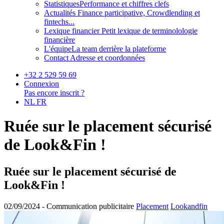
Statistiques
Performance et chiffres clefs
Actualités
Finance participative, Crowdlending et
fintechs...
Lexique financier
Petit lexique de terminolologie
financière
L'équipe
La team derrière la plateforme
Contact
Adresse et coordonnées
+32 2 529 59 69
Connexion
Pas encore inscrit ?
NL
FR
Ruée sur le placement sécurisé
de Look&Fin !
Ruée sur le placement sécurisé de
Look&Fin !
02/09/2024 -
Communication publicitaire
Placement
Lookandfin