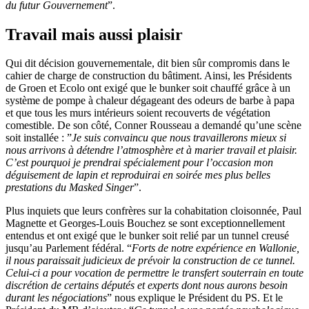
du futur Gouvernement
”.
Travail mais aussi plaisir
Qui dit décision gouvernementale, dit bien sûr compromis dans le
cahier de charge de construction du bâtiment. Ainsi, les Présidents
de Groen et Ecolo ont exigé que le bunker soit chauffé grâce à un
système de pompe à chaleur dégageant des odeurs de barbe à papa
et que tous les murs intérieurs soient recouverts de végétation
comestible. De son côté, Conner Rousseau a demandé qu’une scène
soit installée : ”
Je suis convaincu que nous travaillerons mieux si
nous arrivons à détendre l’atmosphère et à marier travail et plaisir.
C’est pourquoi je prendrai spécialement pour l’occasion mon
déguisement de lapin et reproduirai en soirée mes plus belles
prestations du Masked Singer
”.
Plus inquiets que leurs confrères sur la cohabitation cloisonnée, Paul
Magnette et Georges-Louis Bouchez se sont exceptionnellement
entendus et ont exigé que le bunker soit relié par un tunnel creusé
jusqu’au Parlement fédéral. “
Forts de notre expérience en Wallonie,
il nous paraissait judicieux de prévoir la construction de ce tunnel.
Celui-ci a pour vocation de permettre le transfert souterrain en toute
discrétion de certains députés et experts dont nous aurons besoin
durant les négociations
” nous explique le Président du PS. Et le