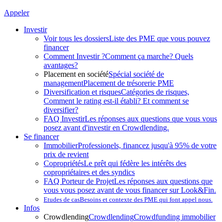
Appeler
Investir
Voir tous les dossiers
Liste des PME que vous pouvez
financer
Comment Investir ?
Comment ça marche? Quels
avantages?
Placement en société
Spécial société de
management
Placement de trésorerie PME
Diversification et risques
Catégories de risques,
Comment le rating est-il établi? Et comment se
diversifier?
FAQ Investir
Les réponses aux questions que vous vous
posez avant d'investir en Crowdlending.
Se financer
Immobilier
Professionels, financez jusqu'à 95% de votre
prix de revient
Copropriétés
Le prêt qui fédère les intérêts des
copropriétaires et des syndics
FAQ Porteur de Projet
Les réponses aux questions que
vous vous posez avant de vous financer sur Look&Fin.
Etudes de cas
Besoins et contexte des PME qui font appel nous.
Infos
Crowdlending
Crowdlending
Crowdfunding immobilier