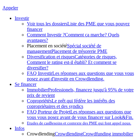
Appeler
Investir
Voir tous les dossiers
Liste des PME que vous pouvez
financer
Comment Investir ?
Comment ça marche? Quels
avantages?
Placement en société
Spécial société de
management
Placement de trésorerie PME
Diversification et risques
Catégories de risques,
Comment le rating est-il établi? Et comment se
diversifier?
FAQ Investir
Les réponses aux questions que vous vous
posez avant d'investir en Crowdlending.
Se financer
Immobilier
Professionels, financez jusqu'à 95% de votre
prix de revient
Copropriétés
Le prêt qui fédère les intérêts des
copropriétaires et des syndics
FAQ Porteur de Projet
Les réponses aux questions que
vous vous posez avant de vous financer sur Look&Fin.
Etudes de cas
Besoins et contexte des PME qui font appel nous.
Infos
Crowdlending
Crowdlending
Crowdfunding immobilier