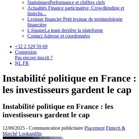
Statistiques
Performance et chiffres clefs
Actualités
Finance participative, Crowdlending et
fintechs...
Lexique financier
Petit lexique de terminolologie
financière
L'équipe
La team derrière la plateforme
Contact
Adresse et coordonnées
+32 2 529 59 69
Connexion
Pas encore inscrit ?
NL
FR
Instabilité politique en France :
les investisseurs gardent le cap
Instabilité politique en France : les
investisseurs gardent le cap
12/09/2025 -
Communication publicitaire
Placement
Fintech &
Marché
Lookandfin