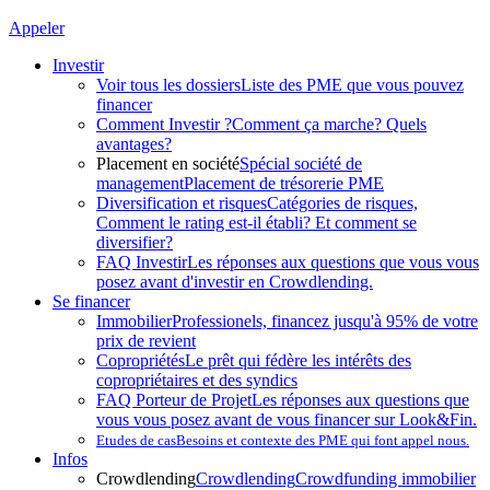
Appeler
Investir
Voir tous les dossiers
Liste des PME que vous pouvez
financer
Comment Investir ?
Comment ça marche? Quels
avantages?
Placement en société
Spécial société de
management
Placement de trésorerie PME
Diversification et risques
Catégories de risques,
Comment le rating est-il établi? Et comment se
diversifier?
FAQ Investir
Les réponses aux questions que vous vous
posez avant d'investir en Crowdlending.
Se financer
Immobilier
Professionels, financez jusqu'à 95% de votre
prix de revient
Copropriétés
Le prêt qui fédère les intérêts des
copropriétaires et des syndics
FAQ Porteur de Projet
Les réponses aux questions que
vous vous posez avant de vous financer sur Look&Fin.
Etudes de cas
Besoins et contexte des PME qui font appel nous.
Infos
Crowdlending
Crowdlending
Crowdfunding immobilier