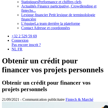
Statistiques
Performance et chiffres clefs
Actualités
Finance participative, Crowdlending et
fintechs...
Lexique financier
Petit lexique de terminolologie
financière
L'équipe
La team derrière la plateforme
Contact
Adresse et coordonnées
+32 2 529 59 69
Connexion
Pas encore inscrit ?
NL
FR
Obtenir un crédit pour
financer vos projets personnels
Obtenir un crédit pour financer vos
projets personnels
21/09/2021 -
Communication publicitaire
Fintech & Marché