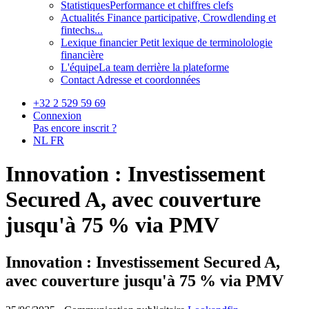
Statistiques
Performance et chiffres clefs
Actualités
Finance participative, Crowdlending et
fintechs...
Lexique financier
Petit lexique de terminolologie
financière
L'équipe
La team derrière la plateforme
Contact
Adresse et coordonnées
+32 2 529 59 69
Connexion
Pas encore inscrit ?
NL
FR
Innovation : Investissement
Secured A, avec couverture
jusqu'à 75 % via PMV
Innovation : Investissement Secured A,
avec couverture jusqu'à 75 % via PMV