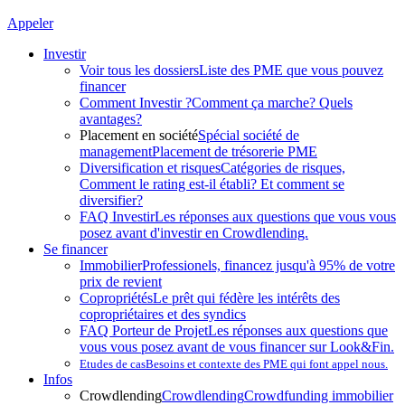
Appeler
Investir
Voir tous les dossiers
Liste des PME que vous pouvez
financer
Comment Investir ?
Comment ça marche? Quels
avantages?
Placement en société
Spécial société de
management
Placement de trésorerie PME
Diversification et risques
Catégories de risques,
Comment le rating est-il établi? Et comment se
diversifier?
FAQ Investir
Les réponses aux questions que vous vous
posez avant d'investir en Crowdlending.
Se financer
Immobilier
Professionels, financez jusqu'à 95% de votre
prix de revient
Copropriétés
Le prêt qui fédère les intérêts des
copropriétaires et des syndics
FAQ Porteur de Projet
Les réponses aux questions que
vous vous posez avant de vous financer sur Look&Fin.
Etudes de cas
Besoins et contexte des PME qui font appel nous.
Infos
Crowdlending
Crowdlending
Crowdfunding immobilier