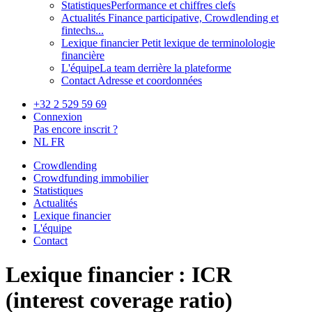
Statistiques
Performance et chiffres clefs
Actualités
Finance participative, Crowdlending et
fintechs...
Lexique financier
Petit lexique de terminolologie
financière
L'équipe
La team derrière la plateforme
Contact
Adresse et coordonnées
+32 2 529 59 69
Connexion
Pas encore inscrit ?
NL
FR
Crowdlending
Crowdfunding immobilier
Statistiques
Actualités
Lexique financier
L'équipe
Contact
Lexique financier : ICR
(interest coverage ratio)