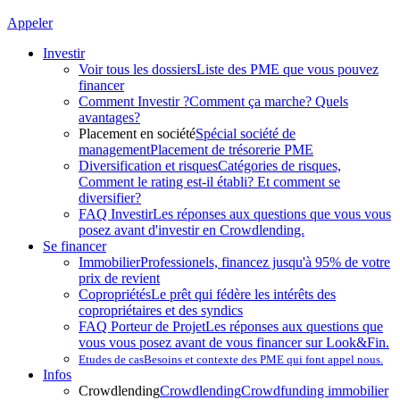
Appeler
Investir
Voir tous les dossiers
Liste des PME que vous pouvez
financer
Comment Investir ?
Comment ça marche? Quels
avantages?
Placement en société
Spécial société de
management
Placement de trésorerie PME
Diversification et risques
Catégories de risques,
Comment le rating est-il établi? Et comment se
diversifier?
FAQ Investir
Les réponses aux questions que vous vous
posez avant d'investir en Crowdlending.
Se financer
Immobilier
Professionels, financez jusqu'à 95% de votre
prix de revient
Copropriétés
Le prêt qui fédère les intérêts des
copropriétaires et des syndics
FAQ Porteur de Projet
Les réponses aux questions que
vous vous posez avant de vous financer sur Look&Fin.
Etudes de cas
Besoins et contexte des PME qui font appel nous.
Infos
Crowdlending
Crowdlending
Crowdfunding immobilier